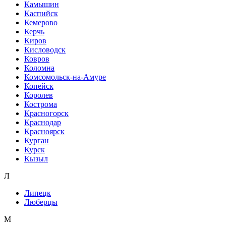
Камышин
Каспийск
Кемерово
Керчь
Киров
Кисловодск
Ковров
Коломна
Комсомольск-на-Амуре
Копейск
Королев
Кострома
Красногорск
Краснодар
Красноярск
Курган
Курск
Кызыл
Л
Липецк
Люберцы
М