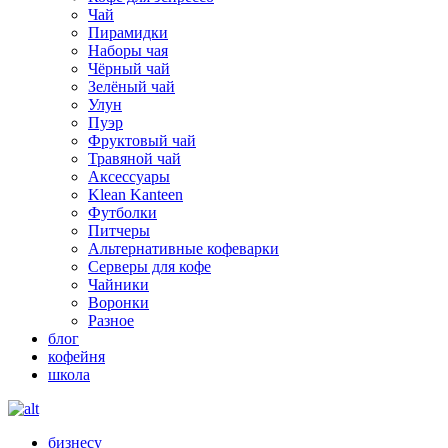
Чай
Пирамидки
Наборы чая
Чёрный чай
Зелёный чай
Улун
Пуэр
Фруктовый чай
Травяной чай
Аксессуары
Klean Kanteen
Футболки
Питчеры
Альтернативные кофеварки
Серверы для кофе
Чайники
Воронки
Разное
блог
кофейня
школа
бизнесу