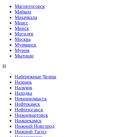
Магнитогорск
Майкоп
Махачкала
Миасс
Минск
Могилев
Москва
Мурманск
Муром
Мытищи
Н
Набережные Челны
Назрань
Нальчик
Находка
Невинномысск
Нефтекамск
Нефтеюганск
Нижневартовск
Нижнекамск
Нижний Новгород
Нижний Тагил