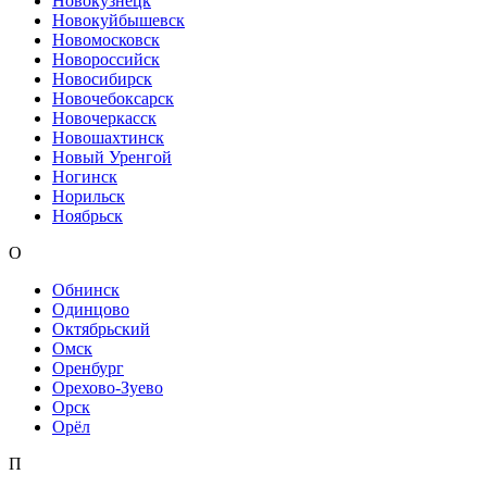
Новокузнецк
Новокуйбышевск
Новомосковск
Новороссийск
Новосибирск
Новочебоксарск
Новочеркасск
Новошахтинск
Новый Уренгой
Ногинск
Норильск
Ноябрьск
О
Обнинск
Одинцово
Октябрьский
Омск
Оренбург
Орехово-Зуево
Орск
Орёл
П