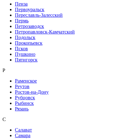
Пенза
Первоуральск
Переславль-Залесский
Пермь
Петрозаводск
Петропавловск-Камчатский
Подольск
Прокопьевск
Псков
Пушкино
Пятигорск
Р
Раменское
Реутов
Ростов-на-Дону
Рубцовск
Рыбинск
Рязань
С
Салават
Самара