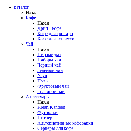
каталог
Назад
Кофе
Назад
Дрип - кофе
Кофе для фильтра
Кофе для эспрессо
Чай
Назад
Пирамидки
Наборы чая
Чёрный чай
Зелёный чай
Улун
Пуэр
Фруктовый чай
Травяной чай
Аксессуары
Назад
Klean Kanteen
Футболки
Питчеры
Альтернативные кофеварки
Серверы для кофе