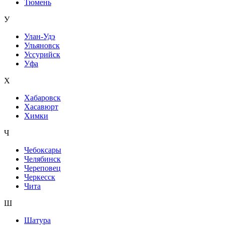
Тюмень
У
Улан-Удэ
Ульяновск
Уссурийск
Уфа
Х
Хабаровск
Хасавюрт
Химки
Ч
Чебоксары
Челябинск
Череповец
Черкесск
Чита
Ш
Шатура