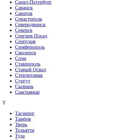
Санкт-Петербург
Саранск
Саратов
Севастополь
Северодвинск
Северск
Сергиев Посад
Серпухов
Симферополь
Смоленск
Сочи
Ставрополь
Старый Оскол
Стерлитамак
Сургут
Сызрань
Сыктывкар
Т
Таганрог
Тамбов
Тверь
Тольятти
Тула