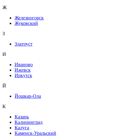
Ж
Железногорск
Жуковский
З
Златоуст
И
Иваново
Ижевск
Иркутск
Й
Йошкар-Ола
К
Казань
Калининград
Калуга
Каменск-Уральский