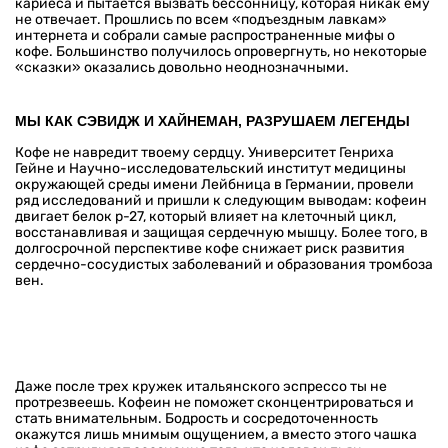
кариеса и пытается вызвать бессонницу, которая никак ему
не отвечает. Прошлись по всем «подъездным лавкам»
интернета и собрали самые распространенные мифы о
кофе. Большинство получилось опровергнуть, но некоторые
«сказки» оказались довольно неоднозначными.
МЫ КАК СЭВИДЖ И ХАЙНЕМАН, РАЗРУШАЕМ ЛЕГЕНДЫ
Кофе не навредит твоему сердцу. Университет Генриха
Гейне и Научно-исследовательский институт медицины
окружающей среды имени Лейбница в Германии, провели
ряд исследований и пришли к следующим выводам: кофеин
двигает белок p-27, который влияет на клеточный цикл,
восстанавливая и защищая сердечную мышцу. Более того, в
долгосрочной перспективе кофе снижает риск развития
сердечно-сосудистых заболеваний и образования тромбоза
вен.
Даже после трех кружек итальянского эспрессо ты не
протрезвеешь. Кофеин не поможет сконцентрироваться и
стать внимательным. Бодрость и сосредоточенность
окажутся лишь мнимым ощущением, а вместо этого чашка