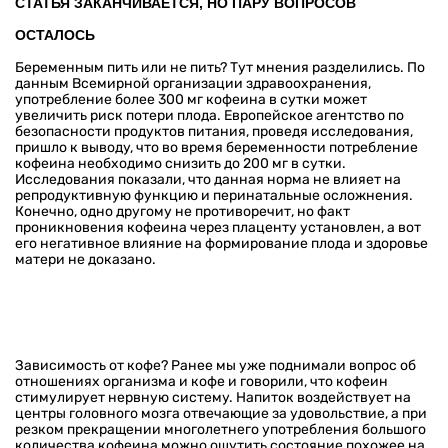
СТАТЬЯ ЗАКАНЧИВАЕТСЯ, НО ПАРУ ВОПРОСОВ
ОСТАЛОСЬ
Беременным пить или не пить? Тут мнения разделились. По
данным Всемирной организации здравоохранения,
употребление более 300 мг кофеина в сутки может
увеличить риск потери плода. Европейское агентство по
безопасности продуктов питания, проведя исследования,
пришло к выводу, что во время беременности потребление
кофеина необходимо снизить до 200 мг в сутки.
Исследования показали, что данная норма не влияет на
репродуктивную функцию и перинатальные осложнения.
Конечно, одно другому не противоречит, но факт
проникновения кофеина через плаценту установлен, а вот
его негативное влияние на формирование плода и здоровье
матери не доказано.
Зависимость от кофе? Ранее мы уже поднимали вопрос об
отношениях организма и кофе и говорили, что кофеин
стимулирует нервную систему. Напиток воздействует на
центры головного мозга отвечающие за удовольствие, а при
резком прекращении многолетнего употребления большого
количества кофеина можно ощутить состояние похожее на