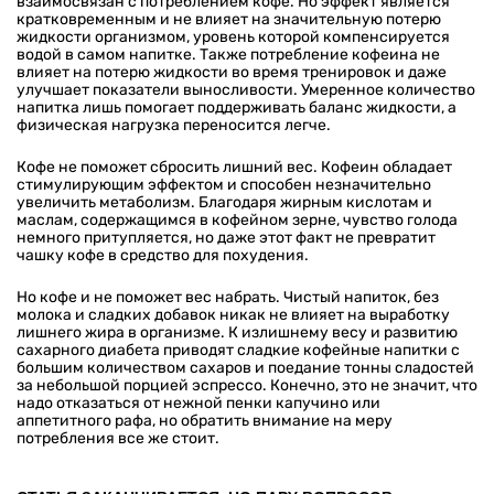
взаимосвязан с потреблением кофе. Но эффект является
кратковременным и не влияет на значительную потерю
жидкости организмом, уровень которой компенсируется
водой в самом напитке. Также потребление кофеина не
влияет на потерю жидкости во время тренировок и даже
улучшает показатели выносливости. Умеренное количество
напитка лишь помогает поддерживать баланс жидкости, а
физическая нагрузка переносится легче.
Кофе не поможет сбросить лишний вес. Кофеин обладает
стимулирующим эффектом и способен незначительно
увеличить метаболизм. Благодаря жирным кислотам и
маслам, содержащимся в кофейном зерне, чувство голода
немного притупляется, но даже этот факт не превратит
чашку кофе в средство для похудения.
Но кофе и не поможет вес набрать. Чистый напиток, без
молока и сладких добавок никак не влияет на выработку
лишнего жира в организме. К излишнему весу и развитию
сахарного диабета приводят сладкие кофейные напитки с
большим количеством сахаров и поедание тонны сладостей
за небольшой порцией эспрессо. Конечно, это не значит, что
надо отказаться от нежной пенки капучино или
аппетитного рафа, но обратить внимание на меру
потребления все же стоит.