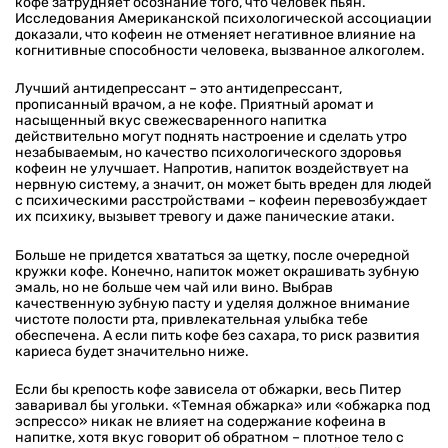
кофе затрудняет осознание того, что человек пьян.
Исследования Американской психологической ассоциации
доказали, что кофеин не отменяет негативное влияние на
когнитивные способности человека, вызванное алкоголем.
Лучший антидепрессант – это антидепрессант,
прописанный врачом, а не кофе. Приятный аромат и
насыщенный вкус свежесваренного напитка
действительно могут поднять настроение и сделать утро
незабываемым, но качество психологического здоровья
кофеин не улучшает. Напротив, напиток воздействует на
нервную систему, а значит, он может быть вреден для людей
с психическими расстройствами – кофеин перевозбуждает
их психику, вызывет тревогу и даже панические атаки.
Больше не придется хвататься за щетку, после очередной
кружки кофе. Конечно, напиток может окрашивать зубную
эмаль, но не больше чем чай или вино. Выбрав
качественную зубную пасту и уделяя должное внимание
чистоте полости рта, привлекательная улыбка тебе
обеспечена. А если пить кофе без сахара, то риск развития
кариеса будет значительно ниже.
Если бы крепость кофе зависела от обжарки, весь Питер
заваривал бы угольки. «Темная обжарка» или «обжарка под
эспрессо» никак не влияет на содержание кофеина в
напитке, хотя вкус говорит об обратном – плотное тело с