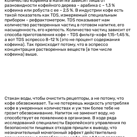
количество кофеина в напитке зависит лишь от
разновидности кофейного дерева – арабика с ~ 1,3 %
кофеина или робуста с ее ~ 2,5 %. В индустрии кофе есть
такой показатель как TDS, измеряемый специальным
прибором – рефрактометром. TDS показывает нам
количество растворенных частиц в готовом напитке, его
насыщенность, его крепость. Количество частиц зависит от
способа приготовления кофе – TDS фильтр-кофе 1,15–1,45 %,
а вот TDS эспрессо 8–12 % (это не процент содержания
кофеина). Так происходит потому, что в эспрессо
концентрация растворенных веществ (в том числе
кофеина) выше.
Стакан воды, чтобы очистить рецепторы, а не потому, что
кофе обезвоживает. Ты не потеряешь жидкость употребляя
кофе в умеренных количествах и уж тем более тебе не
грозит обезвоживание. Напиток не заменит воду, но
способствует ее появлению в организме. В ходе ряда
исследований специалисты Европейского управления по
безопасности пищевых отходов пришли к выводу, что
незначительный мочегонный эффект действительно