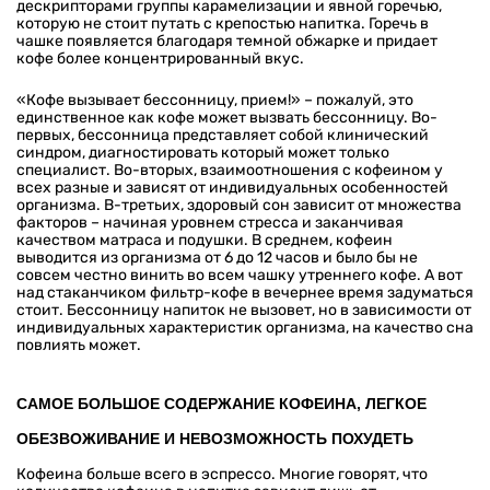
дескрипторами группы карамелизации и явной горечью,
которую не стоит путать с крепостью напитка. Горечь в
чашке появляется благодаря темной обжарке и придает
кофе более концентрированный вкус.
«Кофе вызывает бессонницу, прием!» – пожалуй, это
единственное как кофе может вызвать бессонницу. Во-
первых, бессонница представляет собой клинический
синдром, диагностировать который может только
специалист. Во-вторых, взаимоотношения с кофеином у
всех разные и зависят от индивидуальных особенностей
организма. В-третьих, здоровый сон зависит от множества
факторов – начиная уровнем стресса и заканчивая
качеством матраса и подушки. В среднем, кофеин
выводится из организма от 6 до 12 часов и было бы не
совсем честно винить во всем чашку утреннего кофе. А вот
над стаканчиком фильтр-кофе в вечернее время задуматься
стоит. Бессонницу напиток не вызовет, но в зависимости от
индивидуальных характеристик организма, на качество сна
повлиять может.
САМОЕ БОЛЬШОЕ СОДЕРЖАНИЕ КОФЕИНА, ЛЕГКОЕ
ОБЕЗВОЖИВАНИЕ И НЕВОЗМОЖНОСТЬ ПОХУДЕТЬ
Кофеина больше всего в эспрессо. Многие говорят, что