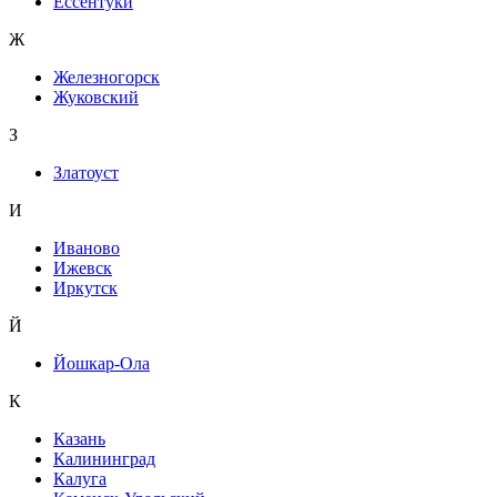
Ессентуки
Ж
Железногорск
Жуковский
З
Златоуст
И
Иваново
Ижевск
Иркутск
Й
Йошкар-Ола
К
Казань
Калининград
Калуга