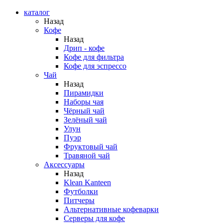
каталог
Назад
Кофе
Назад
Дрип - кофе
Кофе для фильтра
Кофе для эспрессо
Чай
Назад
Пирамидки
Наборы чая
Чёрный чай
Зелёный чай
Улун
Пуэр
Фруктовый чай
Травяной чай
Аксессуары
Назад
Klean Kanteen
Футболки
Питчеры
Альтернативные кофеварки
Серверы для кофе