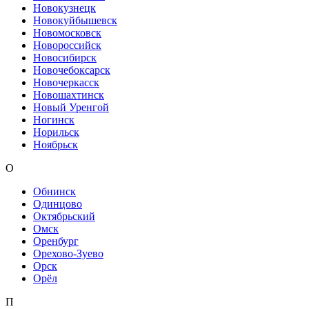
Новокузнецк
Новокуйбышевск
Новомосковск
Новороссийск
Новосибирск
Новочебоксарск
Новочеркасск
Новошахтинск
Новый Уренгой
Ногинск
Норильск
Ноябрьск
О
Обнинск
Одинцово
Октябрьский
Омск
Оренбург
Орехово-Зуево
Орск
Орёл
П