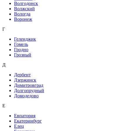
Волгодонск
Волжский
Вологда
Воронеж
Г
Геленджик
Гомель
Гродно
Грозный
Д
Дербент
Дзержинск
Димитровград
Долгопрудный
Домодедово
Е
Евпатория
Екатеринбург
Елец