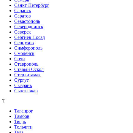
Санкт-Петербург
Саранск
Саратов
Севастополь
Северодвинск
Северск
Сергиев Посад
Серпухов
Симферополь
Смоленск
Сочи
Ставрополь
Старый Оскол
Стерлитамак
Сургут
Сызрань
Сыктывкар
Т
Таганрог
Тамбов
Тверь
Тольятти
Тула