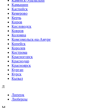
Каменск-Уральский
Камышин
Каспийск
Кемерово
Керчь
Киров
Кисловодск
Ковров
Коломна
Комсомольск-на-Амуре
Копейск
Королев
Кострома
Красногорск
Краснодар
Красноярск
Курган
Курск
Кызыл
Л
Липецк
Люберцы
М