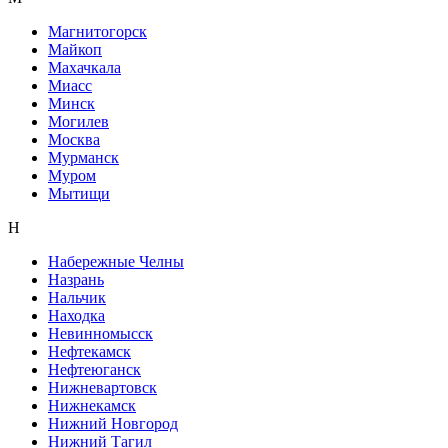
Магнитогорск
Майкоп
Махачкала
Миасс
Минск
Могилев
Москва
Мурманск
Муром
Мытищи
Н
Набережные Челны
Назрань
Нальчик
Находка
Невинномысск
Нефтекамск
Нефтеюганск
Нижневартовск
Нижнекамск
Нижний Новгород
Нижний Тагил