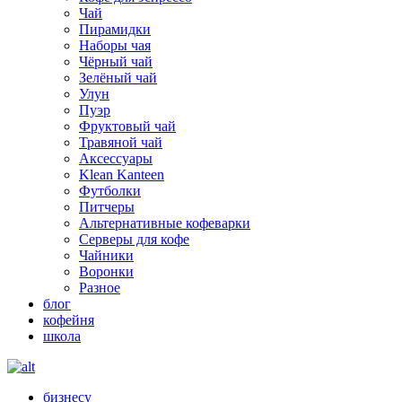
Чай
Пирамидки
Наборы чая
Чёрный чай
Зелёный чай
Улун
Пуэр
Фруктовый чай
Травяной чай
Аксессуары
Klean Kanteen
Футболки
Питчеры
Альтернативные кофеварки
Серверы для кофе
Чайники
Воронки
Разное
блог
кофейня
школа
бизнесу