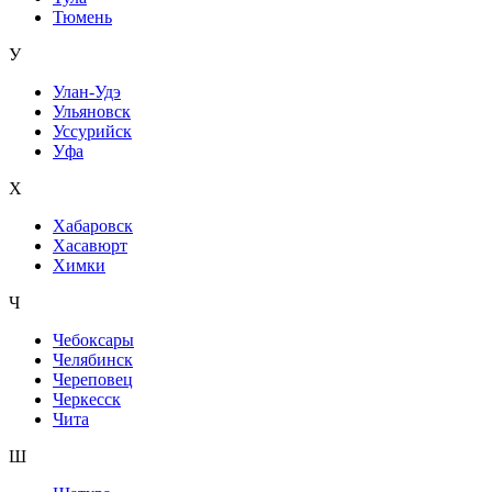
Тюмень
У
Улан-Удэ
Ульяновск
Уссурийск
Уфа
Х
Хабаровск
Хасавюрт
Химки
Ч
Чебоксары
Челябинск
Череповец
Черкесск
Чита
Ш