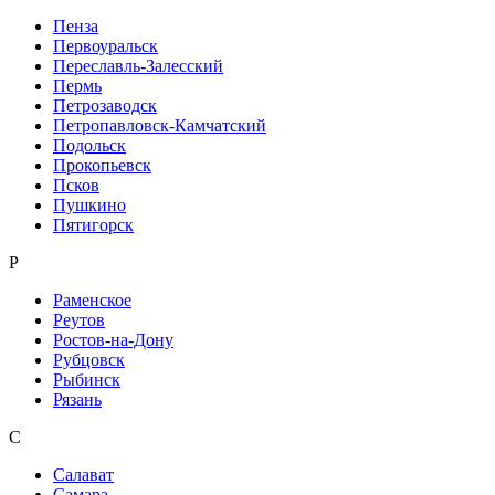
Пенза
Первоуральск
Переславль-Залесский
Пермь
Петрозаводск
Петропавловск-Камчатский
Подольск
Прокопьевск
Псков
Пушкино
Пятигорск
Р
Раменское
Реутов
Ростов-на-Дону
Рубцовск
Рыбинск
Рязань
С
Салават
Самара