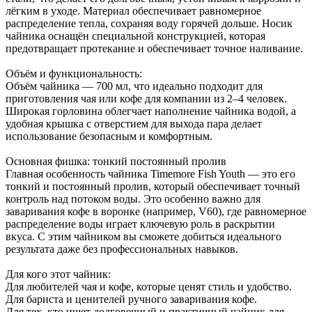
лёгким в уходе. Материал обеспечивает равномерное
распределение тепла, сохраняя воду горячей дольше. Носик
чайника оснащён специальной конструкцией, которая
предотвращает протекание и обеспечивает точное наливание.
Объём и функциональность:
Объём чайника — 700 мл, что идеально подходит для
приготовления чая или кофе для компании из 2–4 человек.
Широкая горловина облегчает наполнение чайника водой, а
удобная крышка с отверстием для выхода пара делает
использование безопасным и комфортным.
Основная фишка: тонкий постоянный пролив
Главная особенность чайника Timemore Fish Youth — это его
тонкий и постоянный пролив, который обеспечивает точный
контроль над потоком воды. Это особенно важно для
заваривания кофе в воронке (например, V60), где равномерное
распределение воды играет ключевую роль в раскрытии
вкуса. С этим чайником вы сможете добиться идеального
результата даже без профессиональных навыков.
Для кого этот чайник:
Для любителей чая и кофе, которые ценят стиль и удобство.
Для бариста и ценителей ручного заваривания кофе.
Для тех, кто ищет долговечный и практичный чайник для