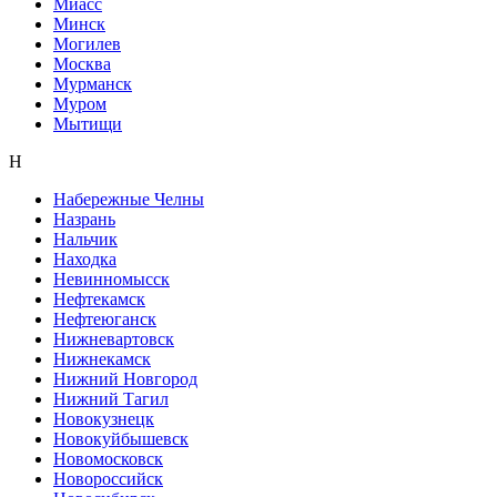
Миасс
Минск
Могилев
Москва
Мурманск
Муром
Мытищи
Н
Набережные Челны
Назрань
Нальчик
Находка
Невинномысск
Нефтекамск
Нефтеюганск
Нижневартовск
Нижнекамск
Нижний Новгород
Нижний Тагил
Новокузнецк
Новокуйбышевск
Новомосковск
Новороссийск