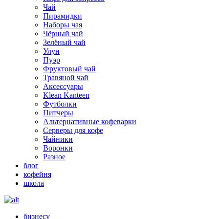
Чай
Пирамидки
Наборы чая
Чёрный чай
Зелёный чай
Улун
Пуэр
Фруктовый чай
Травяной чай
Аксессуары
Klean Kanteen
Футболки
Питчеры
Альтернативные кофеварки
Серверы для кофе
Чайники
Воронки
Разное
блог
кофейня
школа
бизнесу