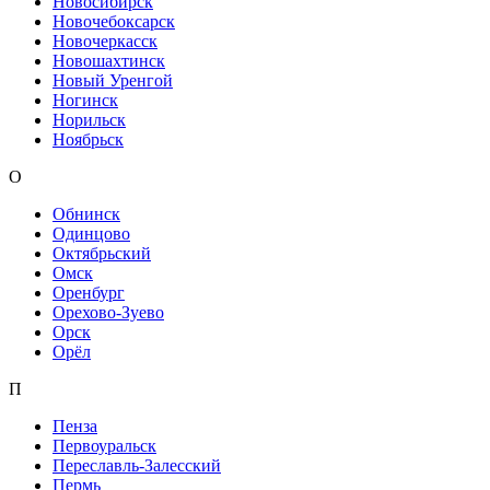
Новосибирск
Новочебоксарск
Новочеркасск
Новошахтинск
Новый Уренгой
Ногинск
Норильск
Ноябрьск
О
Обнинск
Одинцово
Октябрьский
Омск
Оренбург
Орехово-Зуево
Орск
Орёл
П
Пенза
Первоуральск
Переславль-Залесский
Пермь