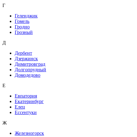
Г
Геленджик
Гомель
Гродно
Грозный
Д
Дербент
Дзержинск
Димитровград
Долгопрудный
Домодедово
Е
Евпатория
Екатеринбург
Елец
Ессентуки
Ж
Железногорск