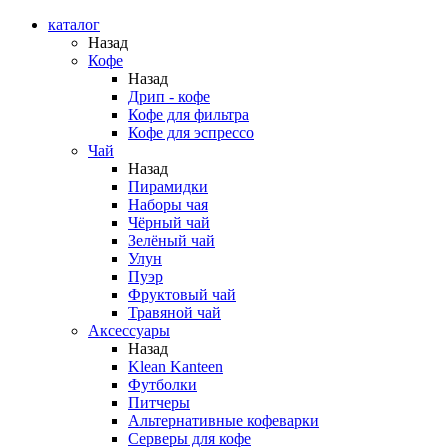
каталог
Назад
Кофе
Назад
Дрип - кофе
Кофе для фильтра
Кофе для эспрессо
Чай
Назад
Пирамидки
Наборы чая
Чёрный чай
Зелёный чай
Улун
Пуэр
Фруктовый чай
Травяной чай
Аксессуары
Назад
Klean Kanteen
Футболки
Питчеры
Альтернативные кофеварки
Серверы для кофе