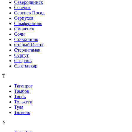
Северодвинск
Северск
Сергиев Посад
Серпухов
Симферополь
Смоленск
Сочи
Ставрополь
Старый Оскол
Стерлитамак
Сургут
Сызрань
Сыктывкар
Т
Таганрог
Тамбов
Тверь
Тольятти
Тула
Тюмень
У