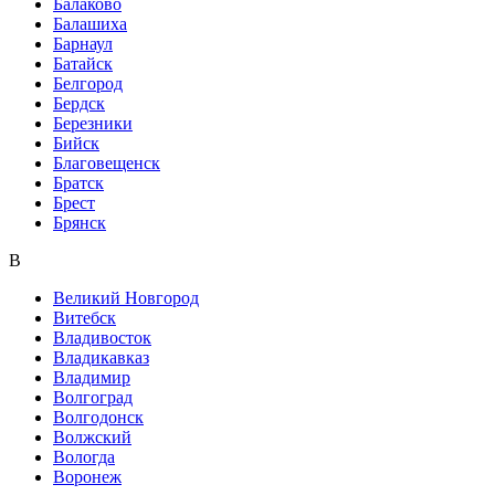
Балаково
Балашиха
Барнаул
Батайск
Белгород
Бердск
Березники
Бийск
Благовещенск
Братск
Брест
Брянск
В
Великий Новгород
Витебск
Владивосток
Владикавказ
Владимир
Волгоград
Волгодонск
Волжский
Вологда
Воронеж