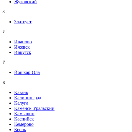
Жуковский
З
Златоуст
И
Иваново
Ижевск
Иркутск
Й
Йошкар-Ола
К
Казань
Калининград
Калуга
Каменск-Уральский
Камышин
Каспийск
Кемерово
Керчь