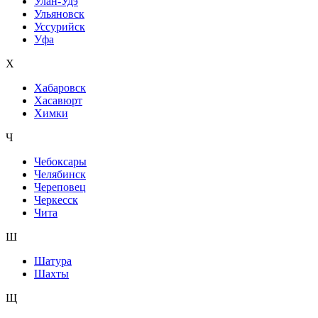
Улан-Удэ
Ульяновск
Уссурийск
Уфа
Х
Хабаровск
Хасавюрт
Химки
Ч
Чебоксары
Челябинск
Череповец
Черкесск
Чита
Ш
Шатура
Шахты
Щ