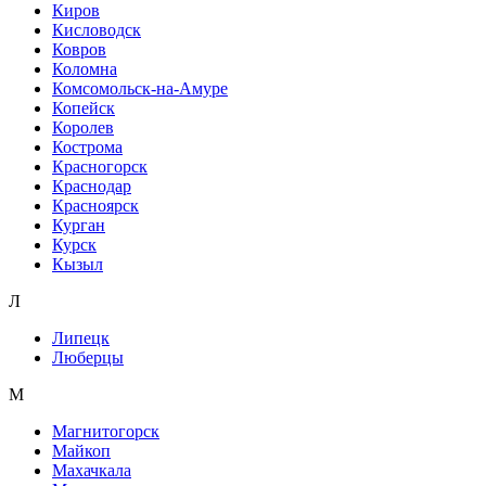
Киров
Кисловодск
Ковров
Коломна
Комсомольск-на-Амуре
Копейск
Королев
Кострома
Красногорск
Краснодар
Красноярск
Курган
Курск
Кызыл
Л
Липецк
Люберцы
М
Магнитогорск
Майкоп
Махачкала