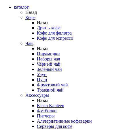
каталог
Назад
Кофе
Назад
Дрип - кофе
Кофе для фильтра
Кофе для эспрессо
Чай
Назад
Пирамидки
Наборы чая
Чёрный чай
Зелёный чай
Улун
Пуэр
Фруктовый чай
Травяной чай
Аксессуары
Назад
Klean Kanteen
Футболки
Питчеры
Альтернативные кофеварки
Серверы для кофе