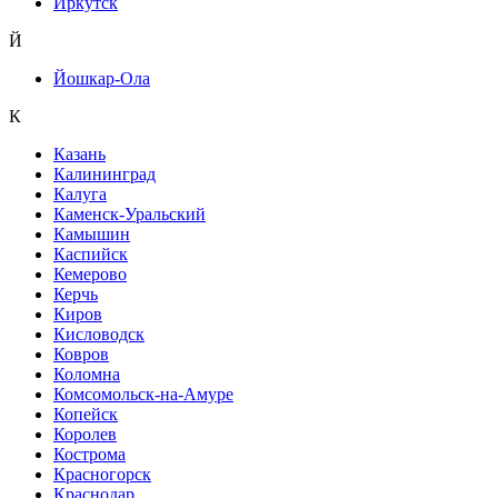
Иркутск
Й
Йошкар-Ола
К
Казань
Калининград
Калуга
Каменск-Уральский
Камышин
Каспийск
Кемерово
Керчь
Киров
Кисловодск
Ковров
Коломна
Комсомольск-на-Амуре
Копейск
Королев
Кострома
Красногорск
Краснодар