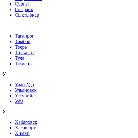
Сургут
Сызрань
Сыктывкар
Т
Таганрог
Тамбов
Тверь
Тольятти
Тула
Тюмень
У
Улан-Удэ
Ульяновск
Уссурийск
Уфа
Х
Хабаровск
Хасавюрт
Химки