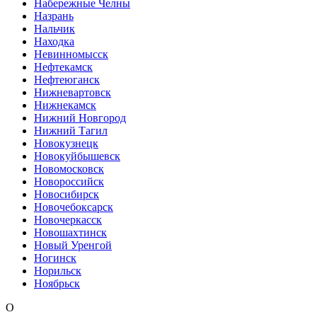
Набережные Челны
Назрань
Нальчик
Находка
Невинномысск
Нефтекамск
Нефтеюганск
Нижневартовск
Нижнекамск
Нижний Новгород
Нижний Тагил
Новокузнецк
Новокуйбышевск
Новомосковск
Новороссийск
Новосибирск
Новочебоксарск
Новочеркасск
Новошахтинск
Новый Уренгой
Ногинск
Норильск
Ноябрьск
О