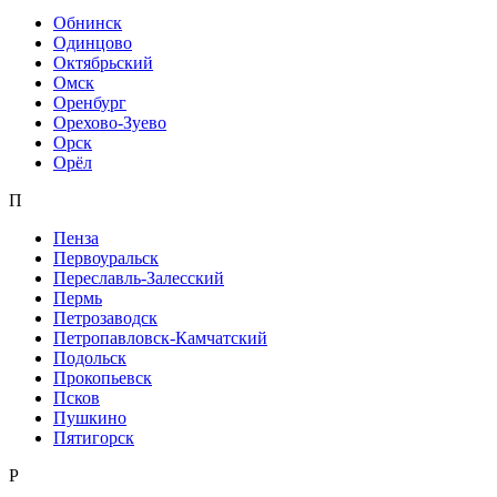
Обнинск
Одинцово
Октябрьский
Омск
Оренбург
Орехово-Зуево
Орск
Орёл
П
Пенза
Первоуральск
Переславль-Залесский
Пермь
Петрозаводск
Петропавловск-Камчатский
Подольск
Прокопьевск
Псков
Пушкино
Пятигорск
Р