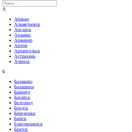
А
Абакан
Альметьевск
Ангарск
Арзамас
Армавир
Артем
Архангельск
Астрахань
Ачинск
Б
Балаково
Балашиха
Барнаул
Батайск
Белгород
Бердск
Березники
Бийск
Благовещенск
Братск