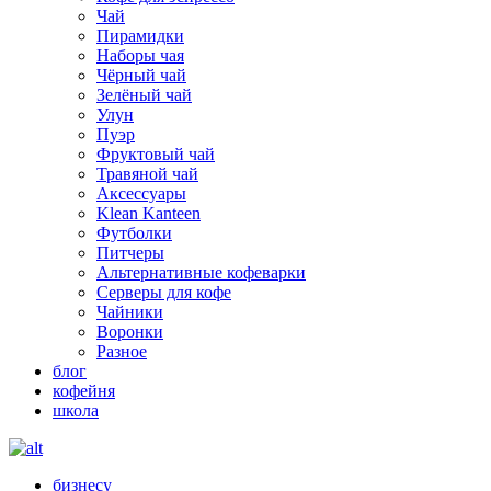
Чай
Пирамидки
Наборы чая
Чёрный чай
Зелёный чай
Улун
Пуэр
Фруктовый чай
Травяной чай
Аксессуары
Klean Kanteen
Футболки
Питчеры
Альтернативные кофеварки
Серверы для кофе
Чайники
Воронки
Разное
блог
кофейня
школа
бизнесу