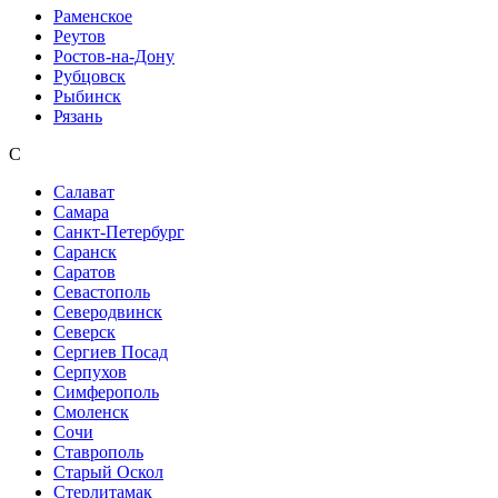
Раменское
Реутов
Ростов-на-Дону
Рубцовск
Рыбинск
Рязань
С
Салават
Самара
Санкт-Петербург
Саранск
Саратов
Севастополь
Северодвинск
Северск
Сергиев Посад
Серпухов
Симферополь
Смоленск
Сочи
Ставрополь
Старый Оскол
Стерлитамак