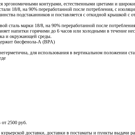
ется эргономичными контурами, естественными цветами и широки
ли 18/8, на 90% переработанной после потребления, с изоляцие
шинства подстаканников и поставляется с откидной крышкой с от
ой сталь марки 18/8, на 90% переработанной после потреблени
аняет напитки горячими до 6 часов или холодными в течение нес
века и окружающей среды.
держит бисфенола-А (BPA)
 негерметична, для использования в вертикальном положении ст
еде
 от 2500 руб.
 курьерской доставки, доставки в постаматы и пункты выдачи р