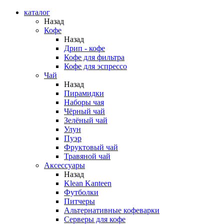
каталог
Назад
Кофе
Назад
Дрип - кофе
Кофе для фильтра
Кофе для эспрессо
Чай
Назад
Пирамидки
Наборы чая
Чёрный чай
Зелёный чай
Улун
Пуэр
Фруктовый чай
Травяной чай
Аксессуары
Назад
Klean Kanteen
Футболки
Питчеры
Альтернативные кофеварки
Серверы для кофе