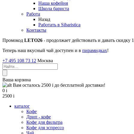
Наша кофейня
Школа бариста
Работа
Назад
Работать в Sibaristica
Контакты
Промокод
LETO26
- продолжает действовать и давать скидку
Теперь наш вкусный чай доступен и в
пирамидках
!
+7 495 108 73 12
Москва
Ваша корзина
Вам осталось 2500
i
до бесплатной доставки!
0
i
2500
i
каталог
Кофе
Дрип - кофе
Кофе для фильтра
Кофе для эспрессо
Чай