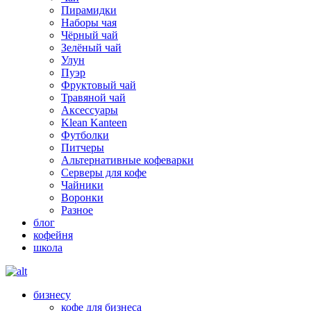
Пирамидки
Наборы чая
Чёрный чай
Зелёный чай
Улун
Пуэр
Фруктовый чай
Травяной чай
Аксессуары
Klean Kanteen
Футболки
Питчеры
Альтернативные кофеварки
Серверы для кофе
Чайники
Воронки
Разное
блог
кофейня
школа
бизнесу
кофе для бизнеса