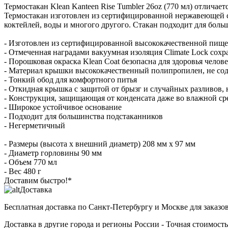
Термостакан Klean Kanteen Rise Tumbler 26oz (770 мл) отлича
Термостакан изготовлен из сертифицированной нержавеющей ста
коктейлей, воды и многого другого. Стакан подходит для боль
- Изготовлен из сертифицированной высококачественной пищев
- Отмеченная наградами вакуумная изоляция Climate Lock сохр
- Порошковая окраска Klean Coat безопасна для здоровья чело
- Материал крышки высококачественный полипропилен, не со
- Тонкий обод для комфортного питья
- Откидная крышка с защитой от брызг и случайных разливов,
- Конструкция, защищающая от конденсата даже во влажной ср
- Широкое устойчивое основание
- Подходит для большинства подстаканников
- Негерметичный
- Размеры (высота x внешний диаметр) 208 мм x 97 мм
- Диаметр горловины 90 мм
- Объем 770 мл
- Вес 480 г
Доставим быстро!*
Доставка
Бесплатная доставка
по Санкт-Петербургу и Москве для заказов
Доставка в другие города и регионы России
- Точная стоимость