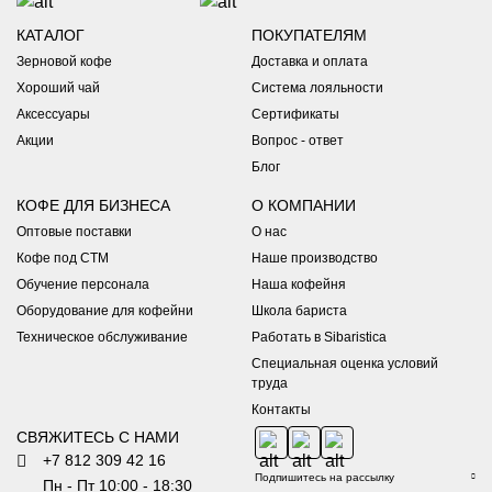
заказов от 2500 руб.
Доставка в другие города и регионы России
- Точная
КАТАЛОГ
ПОКУПАТЕЛЯМ
стоимость курьерской доставки, доставки в постаматы и
Зерновой кофе
Доставка и оплата
пункты выдачи рассчитывается в корзине автоматически
Хороший чай
Система лояльности
*Оформили заказ в выходные?
- ожидайте подтверждение не
раньше понедельника.
Аксессуары
Сертификаты
Акции
Вопрос - ответ
Самовывоз
Блог
Вы можете забрать заказ из наших кофеен:
КОФЕ ДЛЯ БИЗНЕСА
О КОМПАНИИ
1. Набережная Обводного канала 199-201, лит.К.
Оптовые поставки
О нас
Режим работы: ПН - ПТ с 08:30 до 21:00 / СБ - ВС с 12:00 до
21:00
Кофе под СТМ
Наше производство
Телефон
+7 812 309 42 16
- доб.3
Обучение персонала
Наша кофейня
2. Латышских Стрелков, 19Д.
Оборудование для кофейни
Школа бариста
Режим работы: ПН - ПТ с 09:00 до 19:00 / СБ - ВС с 10:00 до
19:00
Техническое обслуживание
Работать в Sibaristica
Телефон
+7 812 309 42 16
- доб.7
Специальная оценка условий
Срок хранения заказа в кофейне - 8 дней
труда
Обязательно дождитесь email уведомления о готовности
Контакты
заказа.
СВЯЖИТЕСЬ С НАМИ
+7 812 309 42 16
Пн - Пт 10:00 - 18:30