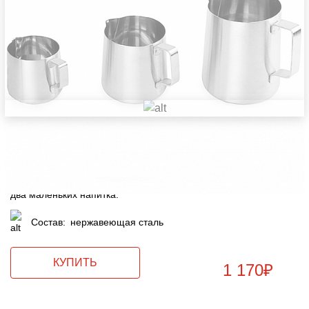
На каппинге после обжарки мы оцениваем зерно по множеству параметров. Аромат,
букет и тело основные из них.
Этот питчер отлично справится с приготовлением большого
капучино, латте или даст возможность взбить молоко сразу на
два маленьких напитка.
Состав:
нержавеющая сталь
КУПИТЬ
1 170
₽