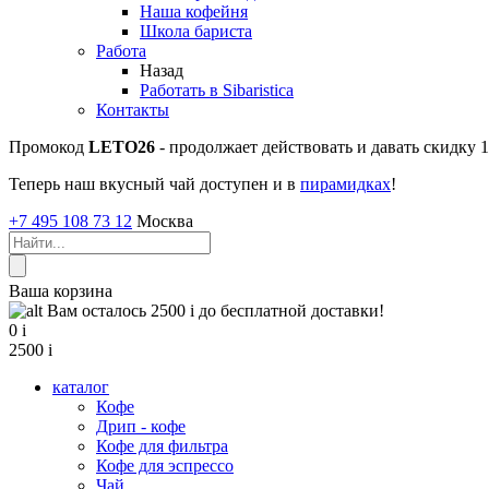
Наша кофейня
Школа бариста
Работа
Назад
Работать в Sibaristica
Контакты
Промокод
LETO26
- продолжает действовать и давать скидку
Теперь наш вкусный чай доступен и в
пирамидках
!
+7 495 108 73 12
Москва
Ваша корзина
Вам осталось 2500
i
до бесплатной доставки!
0
i
2500
i
каталог
Кофе
Дрип - кофе
Кофе для фильтра
Кофе для эспрессо
Чай