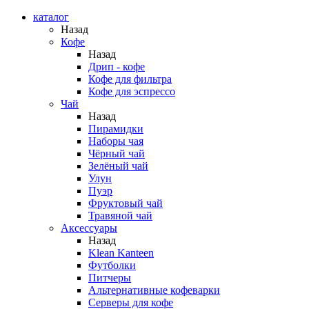
каталог
Назад
Кофе
Назад
Дрип - кофе
Кофе для фильтра
Кофе для эспрессо
Чай
Назад
Пирамидки
Наборы чая
Чёрный чай
Зелёный чай
Улун
Пуэр
Фруктовый чай
Травяной чай
Аксессуары
Назад
Klean Kanteen
Футболки
Питчеры
Альтернативные кофеварки
Серверы для кофе