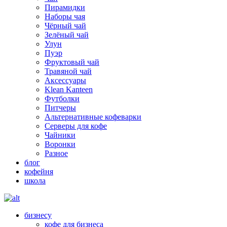
Пирамидки
Наборы чая
Чёрный чай
Зелёный чай
Улун
Пуэр
Фруктовый чай
Травяной чай
Аксессуары
Klean Kanteen
Футболки
Питчеры
Альтернативные кофеварки
Серверы для кофе
Чайники
Воронки
Разное
блог
кофейня
школа
бизнесу
кофе для бизнеса