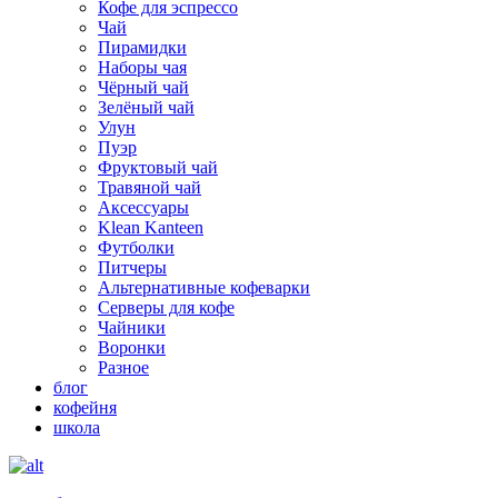
Кофе для эспрессо
Чай
Пирамидки
Наборы чая
Чёрный чай
Зелёный чай
Улун
Пуэр
Фруктовый чай
Травяной чай
Аксессуары
Klean Kanteen
Футболки
Питчеры
Альтернативные кофеварки
Серверы для кофе
Чайники
Воронки
Разное
блог
кофейня
школа