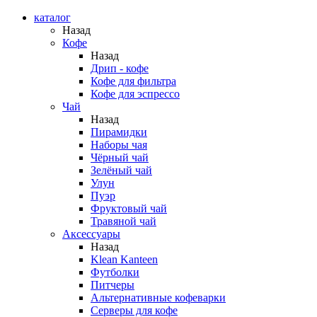
каталог
Назад
Кофе
Назад
Дрип - кофе
Кофе для фильтра
Кофе для эспрессо
Чай
Назад
Пирамидки
Наборы чая
Чёрный чай
Зелёный чай
Улун
Пуэр
Фруктовый чай
Травяной чай
Аксессуары
Назад
Klean Kanteen
Футболки
Питчеры
Альтернативные кофеварки
Серверы для кофе