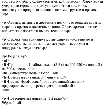
тостового хлеба, сухофруктов и лёгкой пряности. Характерная
умеренная терпкость, присутствует лёгкая кислинка,
послевкусие продолжительное с нотами фруктов и орехов.
</p>
<p>Аромат: дымные и древесные нотки, с оттенками кураги,
жареных орехов и цветочных тонов. Общее ароматическое
впечатление богатое и выразительное.</p>
<p>Эффект: чай тонизирует, стимулирует умственную и
физическую активность, помогает укрепить сосуды и
поддержать иммунитет.</p>
<p>Рецепт:</p>
<ul>
<li>Пропорции: 1 чайная ложка (2-3 г) на 200-250 мл воды. 5 г
на 500 мл воды.</li>
<li>Температура воды: 90-95°C</li>
<li>Время заваривания: 3-4 минуты</li>
<li>Посуда: фарфоровый или стеклянный заварник,
предварительно прогреть горячей водой.</li>
</ul>
<p>Повторное заваривание: 1-2 раза</p>
Чёрный чай