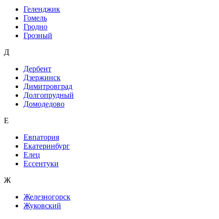
Геленджик
Гомель
Гродно
Грозный
Д
Дербент
Дзержинск
Димитровград
Долгопрудный
Домодедово
Е
Евпатория
Екатеринбург
Елец
Ессентуки
Ж
Железногорск
Жуковский