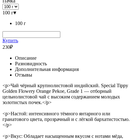
Пачка
100 г
▾
100 г
Купить
230
₽
Описание
Разновидность
Дополнительная информация
Отзывы
<p>Чай чёрный крупнолистовой индийский. Special Tippy
Golden Flowery Orange Pekoe, Grade 1 — отборный
цельнолистовой чай с высоким содержанием молодых
золотистых почек.</p>
<p>Настой: интенсивного тёмного янтарного или
гранатового цвета, прозрачный и с лёгкой бархатистостью.
</p>
<p>Вкус: Обладает насыщенным вкусом с нотами мёда,