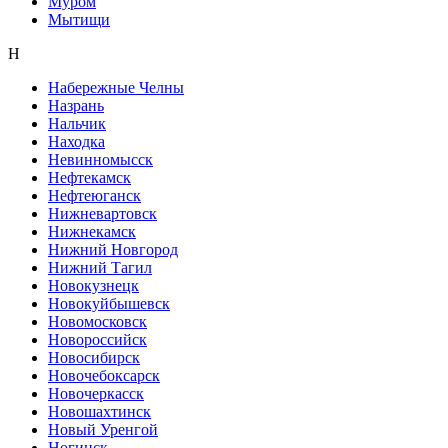
Муром
Мытищи
Н
Набережные Челны
Назрань
Нальчик
Находка
Невинномысск
Нефтекамск
Нефтеюганск
Нижневартовск
Нижнекамск
Нижний Новгород
Нижний Тагил
Новокузнецк
Новокуйбышевск
Новомосковск
Новороссийск
Новосибирск
Новочебоксарск
Новочеркасск
Новошахтинск
Новый Уренгой
Ногинск