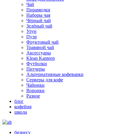
Чай
Пирамидки
Наборы чая
Чёрный чай
Зелёный чай
Улун
Пуэр
Фруктовый чай
Травяной чай
Аксессуары
Klean Kanteen
Футболки
Питчеры
Альтернативные кофеварки
Серверы для кофе
Чайники
Воронки
Разное
блог
кофейня
школа
бизнесу