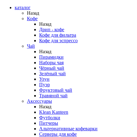
каталог
Назад
Кофе
Назад
Дрип - кофе
Кофе для фильтра
Кофе для эспрессо
Чай
Назад
Пирамидки
Наборы чая
Чёрный чай
Зелёный чай
Улун
Пуэр
Фруктовый чай
Травяной чай
Аксессуары
Назад
Klean Kanteen
Футболки
Питчеры
Альтернативные кофеварки
Серверы для кофе