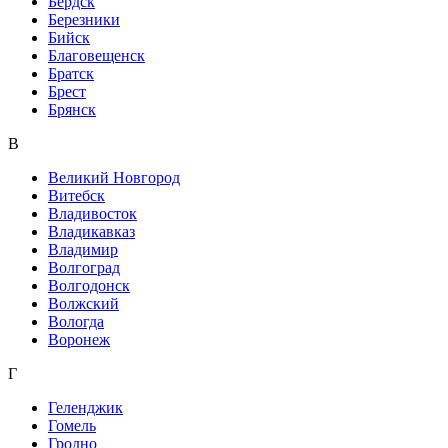
Бердск
Березники
Бийск
Благовещенск
Братск
Брест
Брянск
В
Великий Новгород
Витебск
Владивосток
Владикавказ
Владимир
Волгоград
Волгодонск
Волжский
Вологда
Воронеж
Г
Геленджик
Гомель
Гродно