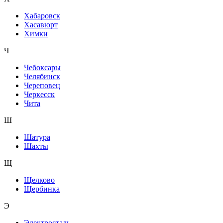
Хабаровск
Хасавюрт
Химки
Ч
Чебоксары
Челябинск
Череповец
Черкесск
Чита
Ш
Шатура
Шахты
Щ
Щелково
Щербинка
Э
Электросталь