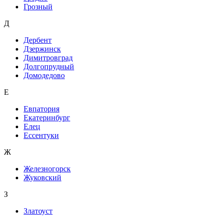
Грозный
Д
Дербент
Дзержинск
Димитровград
Долгопрудный
Домодедово
Е
Евпатория
Екатеринбург
Елец
Ессентуки
Ж
Железногорск
Жуковский
З
Златоуст