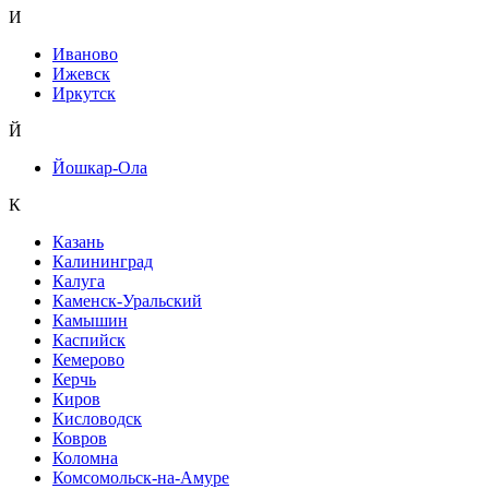
И
Иваново
Ижевск
Иркутск
Й
Йошкар-Ола
К
Казань
Калининград
Калуга
Каменск-Уральский
Камышин
Каспийск
Кемерово
Керчь
Киров
Кисловодск
Ковров
Коломна
Комсомольск-на-Амуре