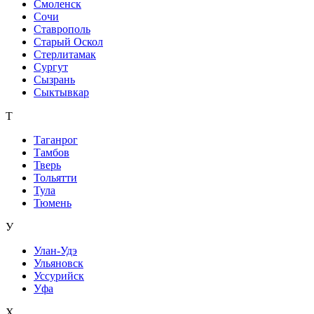
Смоленск
Сочи
Ставрополь
Старый Оскол
Стерлитамак
Сургут
Сызрань
Сыктывкар
Т
Таганрог
Тамбов
Тверь
Тольятти
Тула
Тюмень
У
Улан-Удэ
Ульяновск
Уссурийск
Уфа
Х