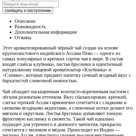
Описание
Разновидность
Дополнительная информация
Отзывы
Этот ароматизированный чёрный чай создан на основе
крупнолистового индийского Ассама Пеко — одного из
самых популярных и крепких сортов чая в мире. В состав
входят слайсы клубники, листья брусники и идентичный
натуральному пищевой ароматизатор «Клубника» и
«Сливки», которые придают напитку сочный ягодный вкус с
бархатистой сливочной нежностью.
Чай обладает насыщенным золотисто-коричневым настоем с
лёгким розоватым оттенком. Вкус сбалансирован: крепкий,
слегка терпкий Ассам гармонично сочетается с сладкими и
свежими ягодными акцентами, а сливочные нотки делают его
мягким и округлым. Листья брусники добавляют тонкую
фруктовую кислинку и свежесть. Такой чай идеально
подходит для утреннего и дневного чаепития, прекрасно
сочетается с молоком и мёдом. Происходит из Индии —
региона Ассам, известного своими высококачественными