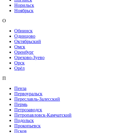
Норильск
Ноябрьск
О
Обнинск
Одинцово
Октябрьский
Омск
Оренбург
Орехово-Зуево
Орск
Орёл
П
Пенза
Первоуральск
Переславль-Залесский
Пермь
Петрозаводск
Петропавловск-Камчатский
Подольск
Прокопьевск
Псков