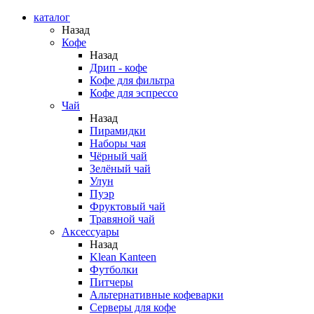
каталог
Назад
Кофе
Назад
Дрип - кофе
Кофе для фильтра
Кофе для эспрессо
Чай
Назад
Пирамидки
Наборы чая
Чёрный чай
Зелёный чай
Улун
Пуэр
Фруктовый чай
Травяной чай
Аксессуары
Назад
Klean Kanteen
Футболки
Питчеры
Альтернативные кофеварки
Серверы для кофе