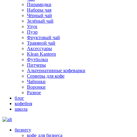
Пирамидки
Наборы чая
Чёрный чай
Зелёный чай
Улун
Пуэр
Фруктовый чай
Травяной чай
Аксессуары
Klean Kanteen
Футболки
Питчеры
Альтернативные кофеварки
Серверы для кофе
Чайники
Воронки
Разное
блог
кофейня
школа
бизнесу
кофе для бизнеса