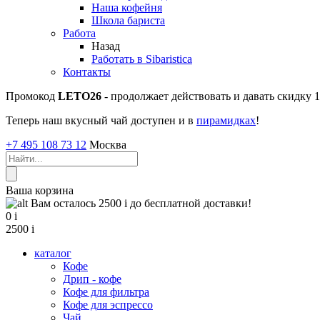
Наша кофейня
Школа бариста
Работа
Назад
Работать в Sibaristica
Контакты
Промокод
LETO26
- продолжает действовать и давать скидку
Теперь наш вкусный чай доступен и в
пирамидках
!
+7 495 108 73 12
Москва
Ваша корзина
Вам осталось 2500
i
до бесплатной доставки!
0
i
2500
i
каталог
Кофе
Дрип - кофе
Кофе для фильтра
Кофе для эспрессо
Чай