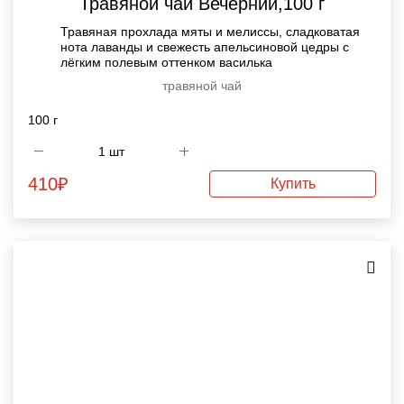
Травяной чай Вечерний,100 г
Травяная прохлада мяты и мелиссы, сладковатая
нота лаванды и свежесть апельсиновой цедры с
лёгким полевым оттенком василька
травяной чай
100 г
410
₽
Купить