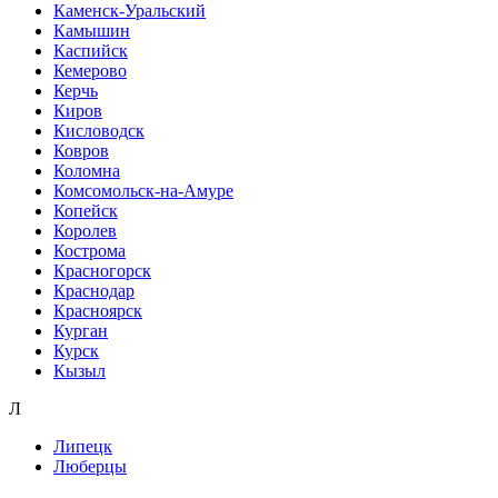
Каменск-Уральский
Камышин
Каспийск
Кемерово
Керчь
Киров
Кисловодск
Ковров
Коломна
Комсомольск-на-Амуре
Копейск
Королев
Кострома
Красногорск
Краснодар
Красноярск
Курган
Курск
Кызыл
Л
Липецк
Люберцы