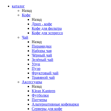
каталог
Назад
Кофе
Назад
Дрип - кофе
Кофе для фильтра
Кофе для эспрессо
Чай
Назад
Пирамидки
Наборы чая
Чёрный чай
Зелёный чай
Улун
Пуэр
Фруктовый чай
Травяной чай
Аксессуары
Назад
Klean Kanteen
Футболки
Питчеры
Альтернативные кофеварки
Серверы для кофе