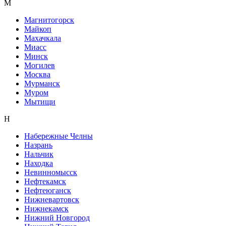
М
Магнитогорск
Майкоп
Махачкала
Миасс
Минск
Могилев
Москва
Мурманск
Муром
Мытищи
Н
Набережные Челны
Назрань
Нальчик
Находка
Невинномысск
Нефтекамск
Нефтеюганск
Нижневартовск
Нижнекамск
Нижний Новгород