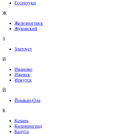
Ессентуки
Ж
Железногорск
Жуковский
З
Златоуст
И
Иваново
Ижевск
Иркутск
Й
Йошкар-Ола
К
Казань
Калининград
Калуга