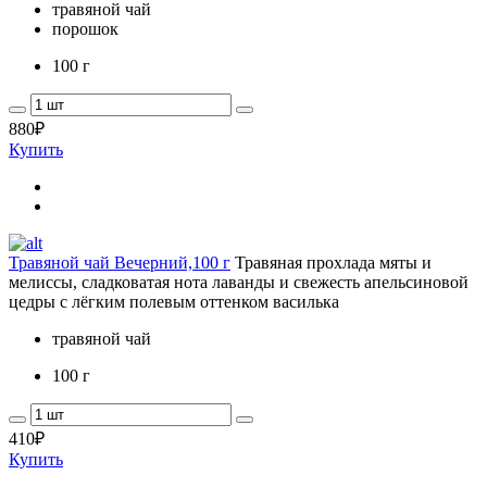
травяной чай
порошок
100 г
880
₽
Купить
Травяной чай Вечерний,100 г
Травяная прохлада мяты и
мелиссы, сладковатая нота лаванды и свежесть апельсиновой
цедры с лёгким полевым оттенком василька
травяной чай
100 г
410
₽
Купить