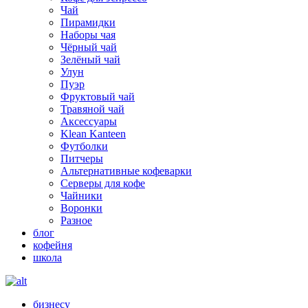
Чай
Пирамидки
Наборы чая
Чёрный чай
Зелёный чай
Улун
Пуэр
Фруктовый чай
Травяной чай
Аксессуары
Klean Kanteen
Футболки
Питчеры
Альтернативные кофеварки
Серверы для кофе
Чайники
Воронки
Разное
блог
кофейня
школа
бизнесу