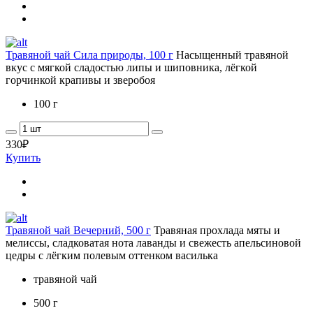
Травяной чай Сила природы, 100 г
Насыщенный травяной
вкус с мягкой сладостью липы и шиповника, лёгкой
горчинкой крапивы и зверобоя
100 г
330
₽
Купить
Травяной чай Вечерний, 500 г
Травяная прохлада мяты и
мелиссы, сладковатая нота лаванды и свежесть апельсиновой
цедры с лёгким полевым оттенком василька
травяной чай
500 г