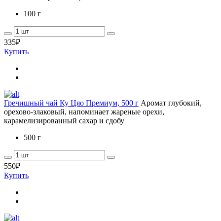
100 г
335
₽
Купить
Гречишный чай Ку Цяо Премиум, 500 г
Аромат глубокий,
орехово-злаковый, напоминает жареные орехи,
карамелизированный сахар и сдобу
500 г
550
₽
Купить