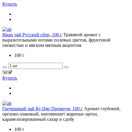
Купить
Иван чай Русский сбор, 100 г
Травяной аромат с
выразительными нотами полевых цветов, фруктовой
свежестью и мягким мятным акцентом
100 г
565
₽
Купить
Гречишный чай Ку Цяо Премиум, 100 г
Аромат глубокий,
орехово-злаковый, напоминает жареные орехи,
карамелизированный сахар и сдобу
100 г