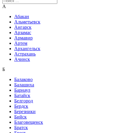
А
Абакан
Альметьевск
Ангарск
Арзамас
Армавир
Артем
Архангельск
Астрахань
Ачинск
Б
Балаково
Балашиха
Барнаул
Батайск
Белгород
Бердск
Березники
Бийск
Благовещенск
Братск
Брест