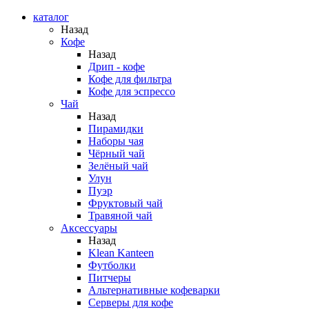
каталог
Назад
Кофе
Назад
Дрип - кофе
Кофе для фильтра
Кофе для эспрессо
Чай
Назад
Пирамидки
Наборы чая
Чёрный чай
Зелёный чай
Улун
Пуэр
Фруктовый чай
Травяной чай
Аксессуары
Назад
Klean Kanteen
Футболки
Питчеры
Альтернативные кофеварки
Серверы для кофе