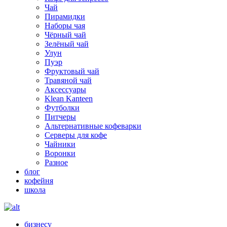
Чай
Пирамидки
Наборы чая
Чёрный чай
Зелёный чай
Улун
Пуэр
Фруктовый чай
Травяной чай
Аксессуары
Klean Kanteen
Футболки
Питчеры
Альтернативные кофеварки
Серверы для кофе
Чайники
Воронки
Разное
блог
кофейня
школа
бизнесу