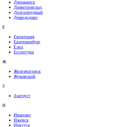
Дзержинск
Димитровград
Долгопрудный
Домодедово
Е
Евпатория
Екатеринбург
Елец
Ессентуки
Ж
Железногорск
Жуковский
З
Златоуст
И
Иваново
Ижевск
Иркутск