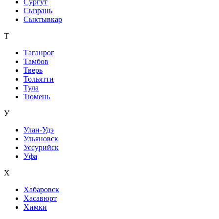
Сургут
Сызрань
Сыктывкар
Т
Таганрог
Тамбов
Тверь
Тольятти
Тула
Тюмень
У
Улан-Удэ
Ульяновск
Уссурийск
Уфа
Х
Хабаровск
Хасавюрт
Химки