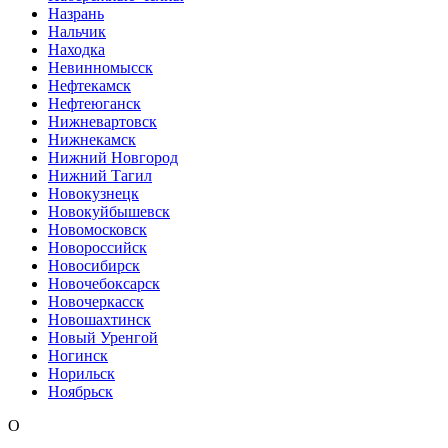
Назрань
Нальчик
Находка
Невинномысск
Нефтекамск
Нефтеюганск
Нижневартовск
Нижнекамск
Нижний Новгород
Нижний Тагил
Новокузнецк
Новокуйбышевск
Новомосковск
Новороссийск
Новосибирск
Новочебоксарск
Новочеркасск
Новошахтинск
Новый Уренгой
Ногинск
Норильск
Ноябрьск
О