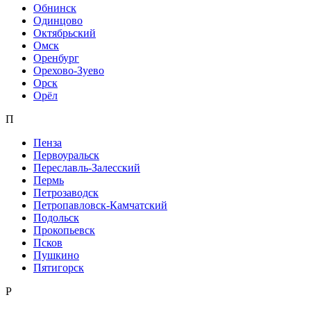
Обнинск
Одинцово
Октябрьский
Омск
Оренбург
Орехово-Зуево
Орск
Орёл
П
Пенза
Первоуральск
Переславль-Залесский
Пермь
Петрозаводск
Петропавловск-Камчатский
Подольск
Прокопьевск
Псков
Пушкино
Пятигорск
Р