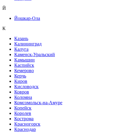
Й
Йошкар-Ола
К
Казань
Калининград
Калуга
Каменск-Уральский
Камышин
Каспийск
Кемерово
Керчь
Киров
Кисловодск
Ковров
Коломна
Комсомольск-на-Амуре
Копейск
Королев
Кострома
Красногорск
Краснодар