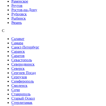
Раменское
Реутов
Ростов-на-Дону
Рубцовск
Рыбинск
Рязань
С
Салават
Самара
Санкт-Петербург
Саранск
Саратов
Севастополь
Северодвинск
Северск
Сергиев Посад
Серпухов
Симферополь
Смоленск
Сочи
Ставрополь
Старый Оскол
Стерлитамак