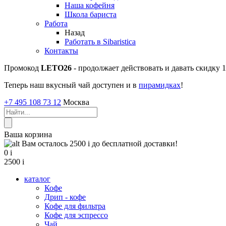
Наша кофейня
Школа бариста
Работа
Назад
Работать в Sibaristica
Контакты
Промокод
LETO26
- продолжает действовать и давать скидку
Теперь наш вкусный чай доступен и в
пирамидках
!
+7 495 108 73 12
Москва
Ваша корзина
Вам осталось 2500
i
до бесплатной доставки!
0
i
2500
i
каталог
Кофе
Дрип - кофе
Кофе для фильтра
Кофе для эспрессо
Чай