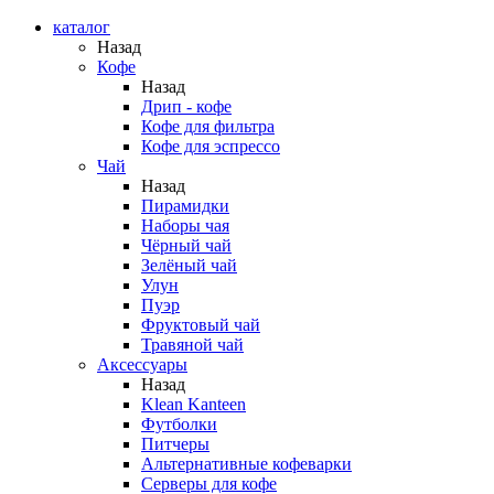
каталог
Назад
Кофе
Назад
Дрип - кофе
Кофе для фильтра
Кофе для эспрессо
Чай
Назад
Пирамидки
Наборы чая
Чёрный чай
Зелёный чай
Улун
Пуэр
Фруктовый чай
Травяной чай
Аксессуары
Назад
Klean Kanteen
Футболки
Питчеры
Альтернативные кофеварки
Серверы для кофе