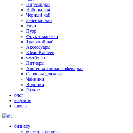
Пирамидки
Наборы чая
Чёрный чай
Зелёный чай
Улун
Пуэр
Фруктовый чай
Травяной чай
Аксессуары
Klean Kanteen
Футболки
Питчеры
Альтернативные кофеварки
Серверы для кофе
Чайники
Воронки
Разное
блог
кофейня
школа
бизнесу
кофе для бизнеса