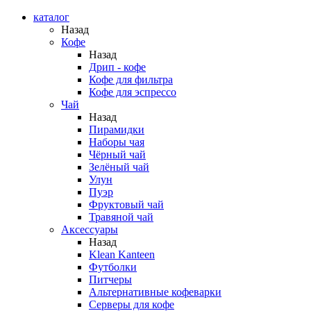
каталог
Назад
Кофе
Назад
Дрип - кофе
Кофе для фильтра
Кофе для эспрессо
Чай
Назад
Пирамидки
Наборы чая
Чёрный чай
Зелёный чай
Улун
Пуэр
Фруктовый чай
Травяной чай
Аксессуары
Назад
Klean Kanteen
Футболки
Питчеры
Альтернативные кофеварки
Серверы для кофе