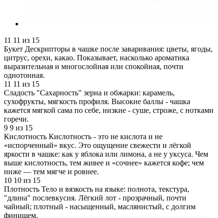
11
11 из 15
Букет
Дескрипторы в чашке после заваривания: цветы, ягоды,
цитрус, орехи, какао. Показывает, насколько ароматика
выразительная и многослойная или спокойная, почти
однотонная.
11
11 из 15
Сладость
"Сахарность" зерна и обжарки: карамель,
сухофрукты, мягкость профиля. Высокие баллы - чашка
кажется мягкой сама по себе, низкие - суше, строже, с нотками
горечи.
9
9 из 15
Кислотность
Кислотность - это не кислота и не
«испорченный» вкус. Это ощущение свежести и лёгкой
яркости в чашке: как у яблока или лимона, а не у уксуса. Чем
выше кислотность, тем живее и «сочнее» кажется кофе; чем
ниже — тем мягче и ровнее.
10
10 из 15
Плотность
Тело и вязкость на языке: полнота, текстура,
"длина" послевкусия. Лёгкий лот - прозрачный, почти
чайный; плотный - насыщенный, маслянистый, с долгим
финишем.