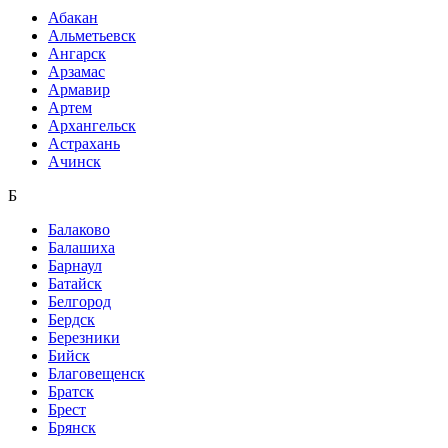
Абакан
Альметьевск
Ангарск
Арзамас
Армавир
Артем
Архангельск
Астрахань
Ачинск
Б
Балаково
Балашиха
Барнаул
Батайск
Белгород
Бердск
Березники
Бийск
Благовещенск
Братск
Брест
Брянск