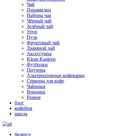
Чай
Пирамидки
Наборы чая
Чёрный чай
Зелёный чай
Улун
Пуэр
Фруктовый чай
Травяной чай
Аксессуары
Klean Kanteen
Футболки
Питчеры
Альтернативные кофеварки
Серверы для кофе
Чайники
Воронки
Разное
блог
кофейня
школа
бизнесу