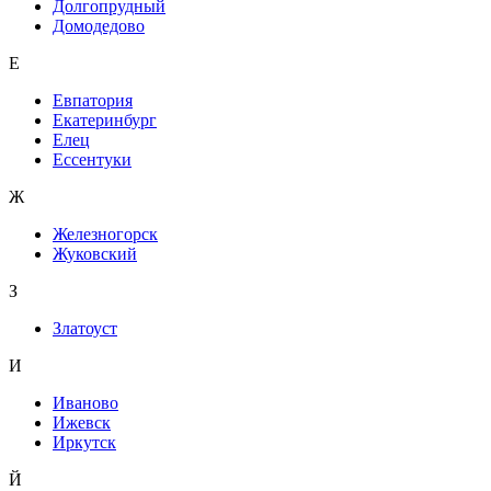
Долгопрудный
Домодедово
Е
Евпатория
Екатеринбург
Елец
Ессентуки
Ж
Железногорск
Жуковский
З
Златоуст
И
Иваново
Ижевск
Иркутск
Й