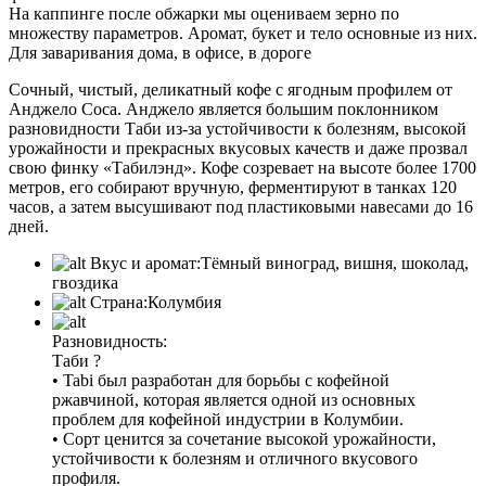
На каппинге после обжарки мы оцениваем зерно по
множеству параметров. Аромат, букет и тело основные из них.
Для заваривания дома, в офисе, в дороге
Сочный, чистый, деликатный кофе с ягодным профилем от
Анджело Соса. Анджело является большим поклонником
разновидности Таби из-за устойчивости к болезням, высокой
урожайности и прекрасных вкусовых качеств и даже прозвал
свою финку «Табилэнд». Кофе созревает на высоте более 1700
метров, его собирают вручную, ферментируют в танках 120
часов, а затем высушивают под пластиковыми навесами до 16
дней.
Вкус и аромат:
Тёмный виноград, вишня, шоколад,
гвоздика
Страна:
Колумбия
Разновидность:
Таби
?
• Tabi был разработан для борьбы с кофейной
ржавчиной, которая является одной из основных
проблем для кофейной индустрии в Колумбии.
• Сорт ценится за сочетание высокой урожайности,
устойчивости к болезням и отличного вкусового
профиля.