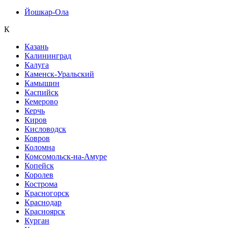
Йошкар-Ола
К
Казань
Калининград
Калуга
Каменск-Уральский
Камышин
Каспийск
Кемерово
Керчь
Киров
Кисловодск
Ковров
Коломна
Комсомольск-на-Амуре
Копейск
Королев
Кострома
Красногорск
Краснодар
Красноярск
Курган