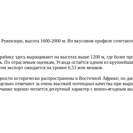
Рувензори, высота 1600-2000 м. Во вкусовом профиле сочетаютс
рабику здесь выращивают на высотах выше 1200 м, где более пр
 По отраслевым оценкам, Уганда остаётся одним из крупнейших
этом экспорт ожидается на уровне 6,53 млн мешков.
дности исторически распространены в Восточной Африке; по данн
тдельно отмечают за очень высокий потенциал качества при выр
 чашке хорошо читается десертный характер с винно-ягодным ак