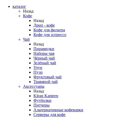
каталог
Назад
Кофе
Назад
Дрип - кофе
Кофе для фильтра
Кофе для эспрессо
Чай
Назад
Пирамидки
Наборы чая
Чёрный чай
Зелёный чай
Улун
Пуэр
Фруктовый чай
Травяной чай
Аксессуары
Назад
Klean Kanteen
Футболки
Питчеры
Альтернативные кофеварки
Серверы для кофе