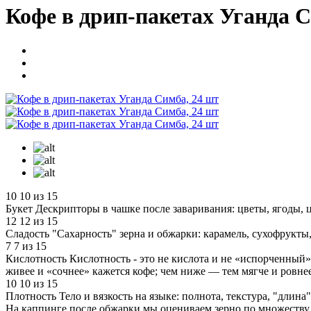
Кофе в дрип-пакетах Уганда С
10
10 из 15
Букет
Дескрипторы в чашке после заваривания: цветы, ягоды, ц
12
12 из 15
Сладость
"Сахарность" зерна и обжарки: карамель, сухофрукты,
7
7 из 15
Кислотность
Кислотность - это не кислота и не «испорченный» 
живее и «сочнее» кажется кофе; чем ниже — тем мягче и ровнее
10
10 из 15
Плотность
Тело и вязкость на языке: полнота, текстура, "дли
На каппинге после обжарки мы оцениваем зерно по множеству п