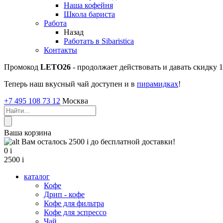
Наша кофейня
Школа бариста
Работа
Назад
Работать в Sibaristica
Контакты
Промокод
LETO26
- продолжает действовать и давать скидку
Теперь наш вкусный чай доступен и в
пирамидках
!
+7 495 108 73 12
Москва
Ваша корзина
Вам осталось 2500
i
до бесплатной доставки!
0
i
2500
i
каталог
Кофе
Дрип - кофе
Кофе для фильтра
Кофе для эспрессо
Чай