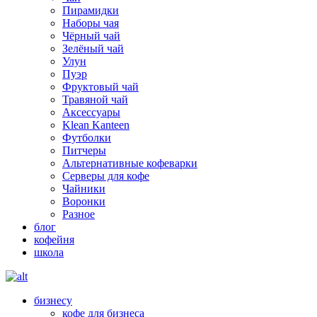
Пирамидки
Наборы чая
Чёрный чай
Зелёный чай
Улун
Пуэр
Фруктовый чай
Травяной чай
Аксессуары
Klean Kanteen
Футболки
Питчеры
Альтернативные кофеварки
Серверы для кофе
Чайники
Воронки
Разное
блог
кофейня
школа
бизнесу
кофе для бизнеса