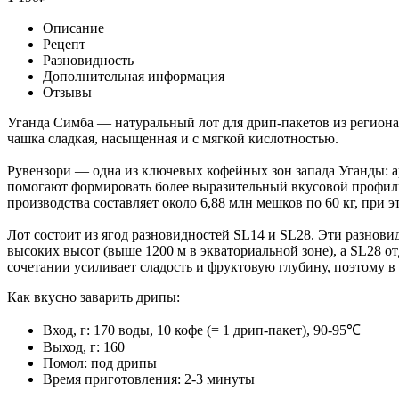
Описание
Рецепт
Разновидность
Дополнительная информация
Отзывы
Уганда Симба — натуральный лот для дрип-пакетов из региона 
чашка сладкая, насыщенная и с мягкой кислотностью.
Рувензори — одна из ключевых кофейных зон запада Уганды: а
помогают формировать более выразительный вкусовой профиль.
производства составляет около 6,88 млн мешков по 60 кг, при 
Лот состоит из ягод разновидностей SL14 и SL28. Эти разнови
высоких высот (выше 1200 м в экваториальной зоне), а SL28 о
сочетании усиливает сладость и фруктовую глубину, поэтому в
Как вкусно заварить дрипы:
Вход, г: 170 воды, 10 кофе (= 1 дрип-пакет), 90-95℃
Выход, г: 160
Помол: под дрипы
Время приготовления: 2-3 минуты