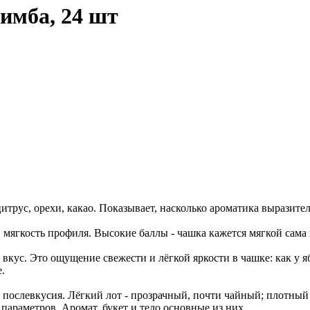
имба, 24 шт
итрус, орехи, какао. Показывает, насколько ароматика выразите
 мягкость профиля. Высокие баллы - чашка кажется мягкой сама п
вкус. Это ощущение свежести и лёгкой яркости в чашке: как у я
.
на" послевкусия. Лёгкий лот - прозрачный, почти чайный; плотн
араметров. Аромат, букет и тело основные из них.