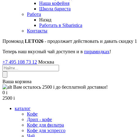
Наша кофейня
Школа бариста
Работа
Назад
Работать в Sibaristica
Контакты
Промокод
LETO26
- продолжает действовать и давать скидку
Теперь наш вкусный чай доступен и в
пирамидках
!
+7 495 108 73 12
Москва
Ваша корзина
Вам осталось 2500
i
до бесплатной доставки!
0
i
2500
i
каталог
Кофе
Дрип - кофе
Кофе для фильтра
Кофе для эспрессо
Чай