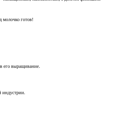
д молочко готов!
я в его выращивание.
й индустрии.