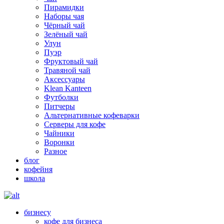
Пирамидки
Наборы чая
Чёрный чай
Зелёный чай
Улун
Пуэр
Фруктовый чай
Травяной чай
Аксессуары
Klean Kanteen
Футболки
Питчеры
Альтернативные кофеварки
Серверы для кофе
Чайники
Воронки
Разное
блог
кофейня
школа
бизнесу
кофе для бизнеса