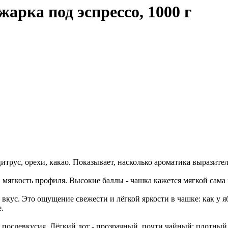
жарка под эспрессо, 1000 г
итрус, орехи, какао. Показывает, насколько ароматика выразите
 мягкость профиля. Высокие баллы - чашка кажется мягкой сама п
вкус. Это ощущение свежести и лёгкой яркости в чашке: как у я
.
на" послевкусия. Лёгкий лот - прозрачный, почти чайный; плотн