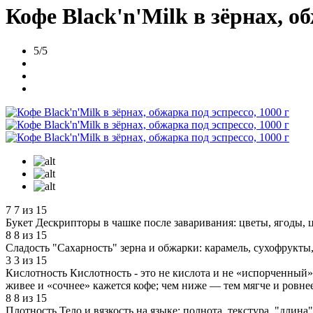
Кофе Black'n'Milk в зёрнах, об
5/5
7
7 из 15
Букет
Дескрипторы в чашке после заваривания: цветы, ягоды, ц
8
8 из 15
Сладость
"Сахарность" зерна и обжарки: карамель, сухофрукты,
3
3 из 15
Кислотность
Кислотность - это не кислота и не «испорченный» 
живее и «сочнее» кажется кофе; чем ниже — тем мягче и ровнее
8
8 из 15
Плотность
Тело и вязкость на языке: полнота, текстура, "дли