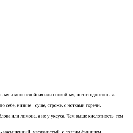
льная и многослойная или спокойная, почти однотонная.
о себе, низкие - суше, строже, с нотками горечи.
блока или лимона, а не у уксуса. Чем выше кислотность, тем
ый - насыщенный, маслянистый, с долгим финишем.