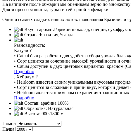
На каппинге после обжарки мы оцениваем зерно по множеству п
Для эспрессо машины, турки и гейзерной кофеварки
Один из самых сладких наших лотов: шоколадная Бразилия и су
Вкус и аромат:
Горький шоколад, специи, сухофрукты
Страна:
Бразилия,Уганда
Разновидность:
Катуаи
?
• Catuai был разработан для удобства сбора урожая благод
• Сорт ценится за сочетание высокой урожайности и отл
• Catuai доступен в двух цветовых вариантах: красном (Ca
Подробно
, Хейрлум
?
• Heirloom известен своим уникальным вкусовым профиле
• Сорт ценится за сложный и яркий вкус, который делает
• Heirloom является примером сохранения традиционных 
Подробно
Состав:
арабика 100%
Обработка:
Натуральная
Высота:
900-1800 м
Помол
Пачка