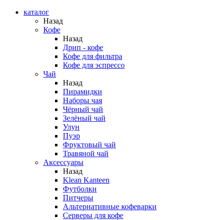
каталог
Назад
Кофе
Назад
Дрип - кофе
Кофе для фильтра
Кофе для эспрессо
Чай
Назад
Пирамидки
Наборы чая
Чёрный чай
Зелёный чай
Улун
Пуэр
Фруктовый чай
Травяной чай
Аксессуары
Назад
Klean Kanteen
Футболки
Питчеры
Альтернативные кофеварки
Серверы для кофе