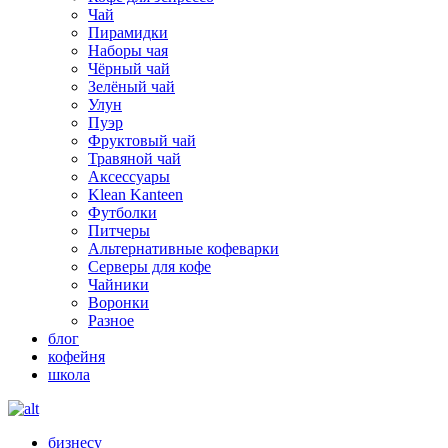
Чай
Пирамидки
Наборы чая
Чёрный чай
Зелёный чай
Улун
Пуэр
Фруктовый чай
Травяной чай
Аксессуары
Klean Kanteen
Футболки
Питчеры
Альтернативные кофеварки
Серверы для кофе
Чайники
Воронки
Разное
блог
кофейня
школа
бизнесу