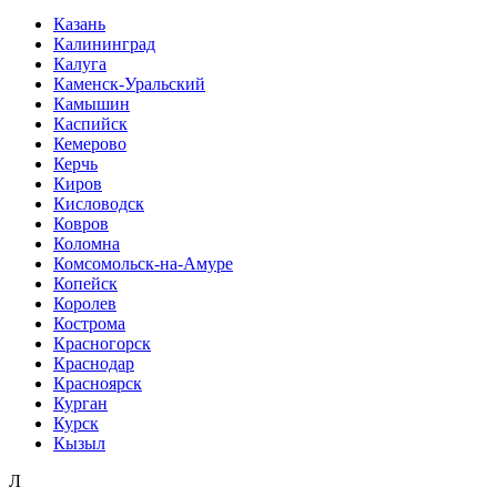
Казань
Калининград
Калуга
Каменск-Уральский
Камышин
Каспийск
Кемерово
Керчь
Киров
Кисловодск
Ковров
Коломна
Комсомольск-на-Амуре
Копейск
Королев
Кострома
Красногорск
Краснодар
Красноярск
Курган
Курск
Кызыл
Л