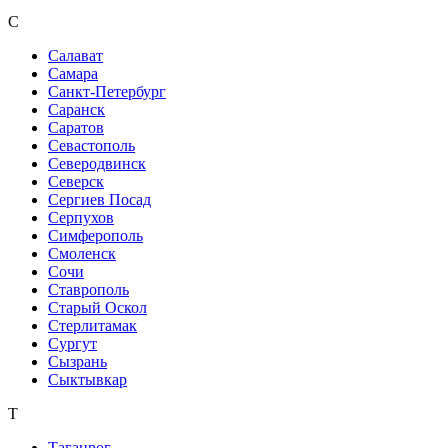
С
Салават
Самара
Санкт-Петербург
Саранск
Саратов
Севастополь
Северодвинск
Северск
Сергиев Посад
Серпухов
Симферополь
Смоленск
Сочи
Ставрополь
Старый Оскол
Стерлитамак
Сургут
Сызрань
Сыктывкар
Т
Таганрог