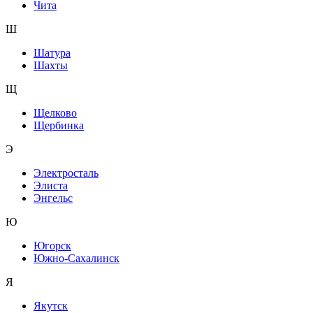
Чита
Ш
Шатура
Шахты
Щ
Щелково
Щербинка
Э
Электросталь
Элиста
Энгельс
Ю
Югорск
Южно-Сахалинск
Я
Якутск