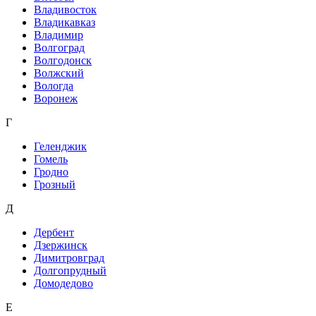
Владивосток
Владикавказ
Владимир
Волгоград
Волгодонск
Волжский
Вологда
Воронеж
Г
Геленджик
Гомель
Гродно
Грозный
Д
Дербент
Дзержинск
Димитровград
Долгопрудный
Домодедово
Е