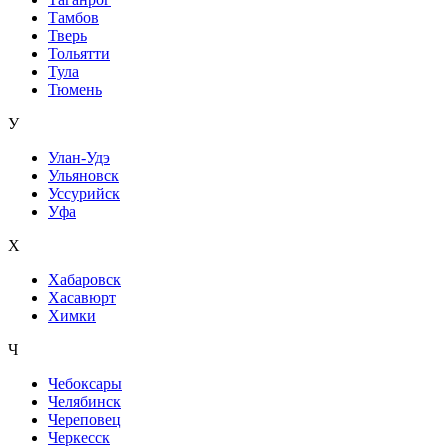
Тамбов
Тверь
Тольятти
Тула
Тюмень
У
Улан-Удэ
Ульяновск
Уссурийск
Уфа
Х
Хабаровск
Хасавюрт
Химки
Ч
Чебоксары
Челябинск
Череповец
Черкесск