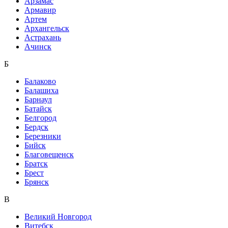
Арзамас
Армавир
Артем
Архангельск
Астрахань
Ачинск
Б
Балаково
Балашиха
Барнаул
Батайск
Белгород
Бердск
Березники
Бийск
Благовещенск
Братск
Брест
Брянск
В
Великий Новгород
Витебск