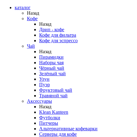
каталог
Назад
Кофе
Назад
Дрип - кофе
Кофе для фильтра
Кофе для эспрессо
Чай
Назад
Пирамидки
Наборы чая
Чёрный чай
Зелёный чай
Улун
Пуэр
Фруктовый чай
Травяной чай
Аксессуары
Назад
Klean Kanteen
Футболки
Питчеры
Альтернативные кофеварки
Серверы для кофе