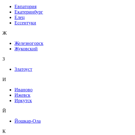
Евпатория
Екатеринбург
Елец
Ессентуки
Ж
Железногорск
Жуковский
З
Златоуст
И
Иваново
Ижевск
Иркутск
Й
Йошкар-Ола
К