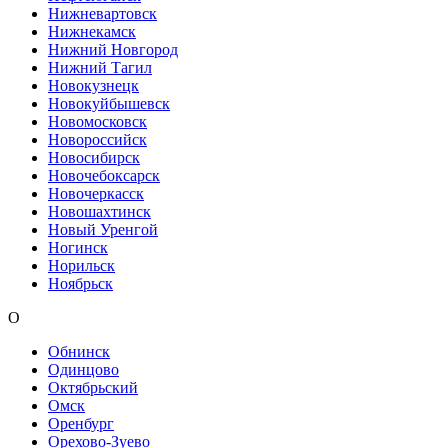
Нижневартовск
Нижнекамск
Нижний Новгород
Нижний Тагил
Новокузнецк
Новокуйбышевск
Новомосковск
Новороссийск
Новосибирск
Новочебоксарск
Новочеркасск
Новошахтинск
Новый Уренгой
Ногинск
Норильск
Ноябрьск
О
Обнинск
Одинцово
Октябрьский
Омск
Оренбург
Орехово-Зуево