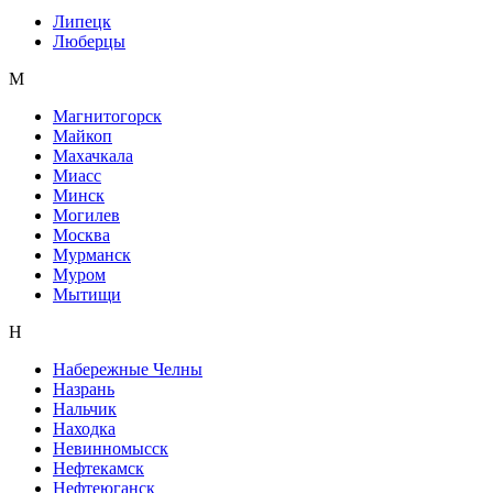
Липецк
Люберцы
М
Магнитогорск
Майкоп
Махачкала
Миасс
Минск
Могилев
Москва
Мурманск
Муром
Мытищи
Н
Набережные Челны
Назрань
Нальчик
Находка
Невинномысск
Нефтекамск
Нефтеюганск