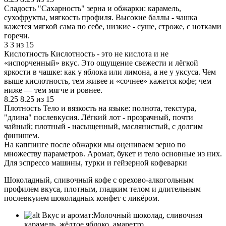
Сладость
"Сахарность" зерна и обжарки: карамель,
сухофрукты, мягкость профиля. Высокие баллы - чашка
кажется мягкой сама по себе, низкие - суше, строже, с нотками
горечи.
3
3 из 15
Кислотность
Кислотность - это не кислота и не
«испорченный» вкус. Это ощущение свежести и лёгкой
яркости в чашке: как у яблока или лимона, а не у уксуса. Чем
выше кислотность, тем живее и «сочнее» кажется кофе; чем
ниже — тем мягче и ровнее.
8.25
8.25 из 15
Плотность
Тело и вязкость на языке: полнота, текстура,
"длина" послевкусия. Лёгкий лот - прозрачный, почти
чайный; плотный - насыщенный, маслянистый, с долгим
финишем.
На каппинге после обжарки мы оцениваем зерно по
множеству параметров. Аромат, букет и тело основные из них.
Для эспрессо машины, турки и гейзерной кофеварки
Шоколадный, сливочный кофе с орехово-алкогольным
профилем вкуса, плотным, гладким телом и длительным
послевкуием шоколадных конфет с ликёром.
Вкус и аромат:
Молочный шоколад, сливочная
карамель, жёлтое яблоко, амаретто