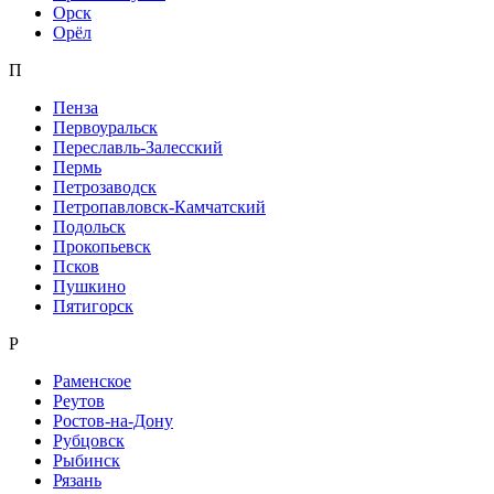
Орск
Орёл
П
Пенза
Первоуральск
Переславль-Залесский
Пермь
Петрозаводск
Петропавловск-Камчатский
Подольск
Прокопьевск
Псков
Пушкино
Пятигорск
Р
Раменское
Реутов
Ростов-на-Дону
Рубцовск
Рыбинск
Рязань