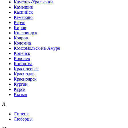
Каменск-Уральский
Камышин
Каспийск
Кемерово
Керчь
Киров
Кисловодск
Ковров
Коломна
Комсомольск-на-Амуре
Копейск
Королев
Кострома
Красногорск
Краснодар
Красноярск
Курган
Курск
Кызыл
Л
Липецк
Люберцы