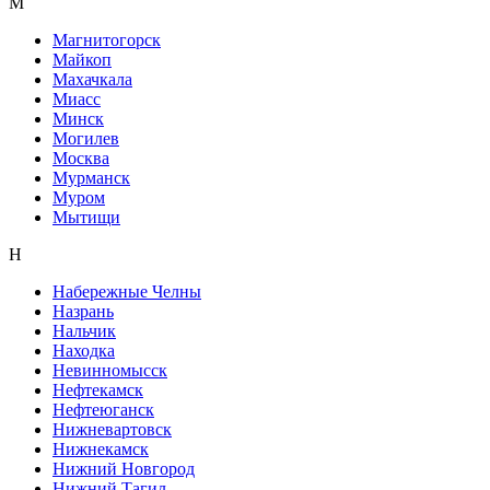
М
Магнитогорск
Майкоп
Махачкала
Миасс
Минск
Могилев
Москва
Мурманск
Муром
Мытищи
Н
Набережные Челны
Назрань
Нальчик
Находка
Невинномысск
Нефтекамск
Нефтеюганск
Нижневартовск
Нижнекамск
Нижний Новгород
Нижний Тагил