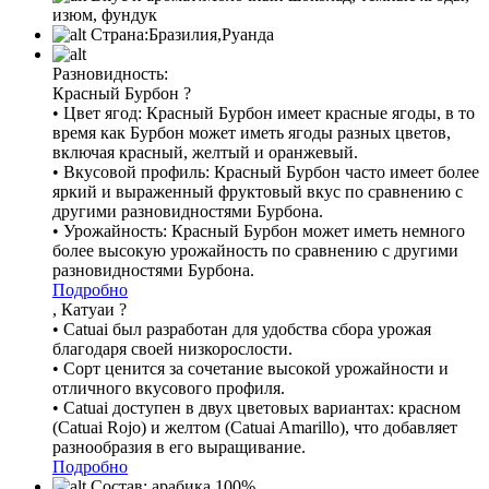
изюм, фундук
Страна:
Бразилия,Руанда
Разновидность:
Красный Бурбон
?
• Цвет ягод: Красный Бурбон имеет красные ягоды, в то
время как Бурбон может иметь ягоды разных цветов,
включая красный, желтый и оранжевый.
• Вкусовой профиль: Красный Бурбон часто имеет более
яркий и выраженный фруктовый вкус по сравнению с
другими разновидностями Бурбона.
• Урожайность: Красный Бурбон может иметь немного
более высокую урожайность по сравнению с другими
разновидностями Бурбона.
Подробно
, Катуаи
?
• Catuai был разработан для удобства сбора урожая
благодаря своей низкорослости.
• Сорт ценится за сочетание высокой урожайности и
отличного вкусового профиля.
• Catuai доступен в двух цветовых вариантах: красном
(Catuai Rojo) и желтом (Catuai Amarillo), что добавляет
разнообразия в его выращивание.
Подробно
Состав:
арабика 100%