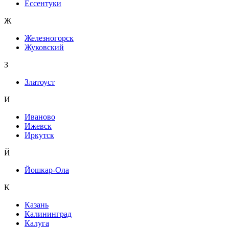
Ессентуки
Ж
Железногорск
Жуковский
З
Златоуст
И
Иваново
Ижевск
Иркутск
Й
Йошкар-Ола
К
Казань
Калининград
Калуга