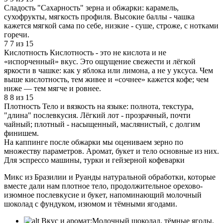
Сладость
"Сахарность" зерна и обжарки: карамель,
сухофрукты, мягкость профиля. Высокие баллы - чашка
кажется мягкой сама по себе, низкие - суше, строже, с нотками
горечи.
7
7 из 15
Кислотность
Кислотность - это не кислота и не
«испорченный» вкус. Это ощущение свежести и лёгкой
яркости в чашке: как у яблока или лимона, а не у уксуса. Чем
выше кислотность, тем живее и «сочнее» кажется кофе; чем
ниже — тем мягче и ровнее.
8
8 из 15
Плотность
Тело и вязкость на языке: полнота, текстура,
"длина" послевкусия. Лёгкий лот - прозрачный, почти
чайный; плотный - насыщенный, маслянистый, с долгим
финишем.
На каппинге после обжарки мы оцениваем зерно по
множеству параметров. Аромат, букет и тело основные из них.
Для эспрессо машины, турки и гейзерной кофеварки
Микс из Бразилии и Руанды натуральной обработки, которые
вместе дали нам плотное тело, продолжительное орехово-
изюмное послевкусие и букет, напоминающий молочный
шоколад с фундуком, изюмом и тёмными ягодами.
Вкус и аромат:
Молочный шоколад, тёмные ягоды,