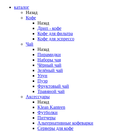
каталог
Назад
Кофе
Назад
Дрип - кофе
Кофе для фильтра
Кофе для эспрессо
Чай
Назад
Пирамидки
Наборы чая
Чёрный чай
Зелёный чай
Улун
Пуэр
Фруктовый чай
Травяной чай
Аксессуары
Назад
Klean Kanteen
Футболки
Питчеры
Альтернативные кофеварки
Серверы для кофе