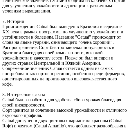
Генетическое значение: Считается одним из ключевых сортов
для улучшения урожайности и адаптации к различным
условиям выращивания.
7. История
Происхождение: Catuai был выведен в Бразилии в середине
XX века в рамках программы по улучшению урожайности и
устойчивости к болезням. Название "Catuai" происходит от
слова на языке гуарани, означающего "очень хороший".
Распространение: Сорт быстро завоевал популярность в
Бразилии благодаря своей компактности, высокой
урожайности и качеству зерен. Позже он был внедрен в
других странах Центральной и Южной Америки.
Современное значение: Catuai остается одним из самых
востребованных сортов в регионе, особенно среди фермеров,
ориентированных на производство высококачественного
кофе.
8. Интересные факты
Catuai был разработан для удобства сбора урожая благодаря
своей низкорослости.
Сорт ценится за сочетание высокой урожайности и отличного
вкусового профиля.
Catuai доступен в двух цветовых вариантах: красном (Catuai
Rojo) и желтом (Catuai Amarillo), что добавляет разнообразия в