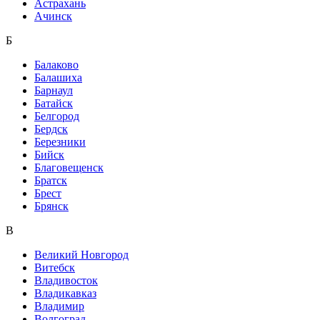
Астрахань
Ачинск
Б
Балаково
Балашиха
Барнаул
Батайск
Белгород
Бердск
Березники
Бийск
Благовещенск
Братск
Брест
Брянск
В
Великий Новгород
Витебск
Владивосток
Владикавказ
Владимир
Волгоград