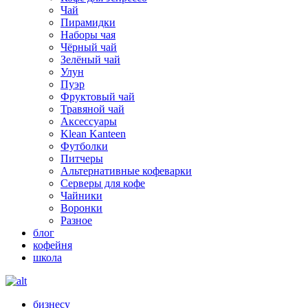
Чай
Пирамидки
Наборы чая
Чёрный чай
Зелёный чай
Улун
Пуэр
Фруктовый чай
Травяной чай
Аксессуары
Klean Kanteen
Футболки
Питчеры
Альтернативные кофеварки
Серверы для кофе
Чайники
Воронки
Разное
блог
кофейня
школа
бизнесу