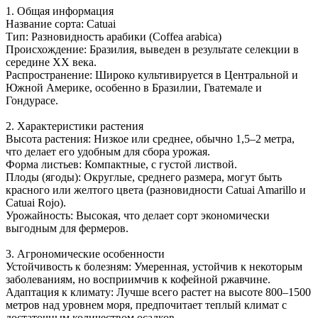
1. Общая информация
Название сорта: Catuai
Тип: Разновидность арабики (Coffea arabica)
Происхождение: Бразилия, выведен в результате селекции в
середине XX века.
Распространение: Широко культивируется в Центральной и
Южной Америке, особенно в Бразилии, Гватемале и
Гондурасе.
2. Характеристики растения
Высота растения: Низкое или среднее, обычно 1,5–2 метра,
что делает его удобным для сбора урожая.
Форма листьев: Компактные, с густой листвой.
Плоды (ягоды): Округлые, среднего размера, могут быть
красного или желтого цвета (разновидности Catuai Amarillo и
Catuai Rojo).
Урожайность: Высокая, что делает сорт экономически
выгодным для фермеров.
3. Агрономические особенности
Устойчивость к болезням: Умеренная, устойчив к некоторым
заболеваниям, но восприимчив к кофейной ржавчине.
Адаптация к климату: Лучше всего растет на высоте 800–1500
метров над уровнем моря, предпочитает теплый климат с
достаточным количеством осадков.