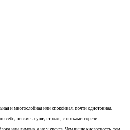
льная и многослойная или спокойная, почти однотонная.
о себе, низкие - суше, строже, с нотками горечи.
блока или лимона, а не у уксуса. Чем выше кислотность, тем