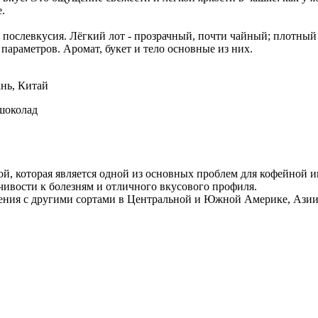
.
на" послевкусия. Лёгкий лот - прозрачный, почти чайный; плотн
араметров. Аромат, букет и тело основные из них.
нь, Китай
 шоколад
ой, которая является одной из основных проблем для кофейной 
чивости к болезням и отличного вкусового профиля.
авнения с другими сортами в Центральной и Южной Америке, Ази