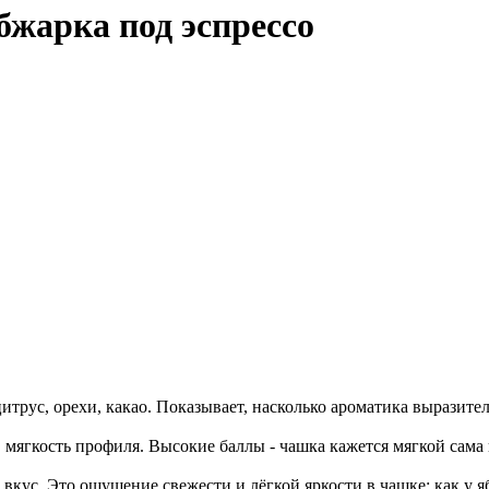
бжарка под эспрессо
итрус, орехи, какао. Показывает, насколько ароматика выразите
 мягкость профиля. Высокие баллы - чашка кажется мягкой сама п
вкус. Это ощущение свежести и лёгкой яркости в чашке: как у я