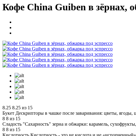
Кофе China Guiben в зёрнах, о
8.25
8.25 из 15
Букет
Дескрипторы в чашке после заваривания: цветы, ягоды, ц
8
8 из 15
Сладость
"Сахарность" зерна и обжарки: карамель, сухофрукты,
8
8 из 15
Кислотность
Кислотность - это не кислота и не «испорченный» 