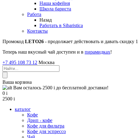
Наша кофейня
Школа бариста
Работа
Назад
Работать в Sibaristica
Контакты
Промокод
LETO26
- продолжает действовать и давать скидку
Теперь наш вкусный чай доступен и в
пирамидках
!
+7 495 108 73 12
Москва
Ваша корзина
Вам осталось 2500
i
до бесплатной доставки!
0
i
2500
i
каталог
Кофе
Дрип - кофе
Кофе для фильтра
Кофе для эспрессо
Чай