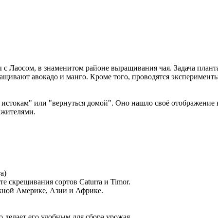
 с Лаосом, в знаменитом районе выращивания чая. Задача план
ащивают авокадо и манго. Кроме того, проводятся эксперимент
 к истокам" или "вернуться домой". Оно нашло своё отображение
 жителями.
a)
те скрещивания сортов Caturra и Timor.
жной Америке, Азии и Африке.
о делает его удобным для сбора урожая.