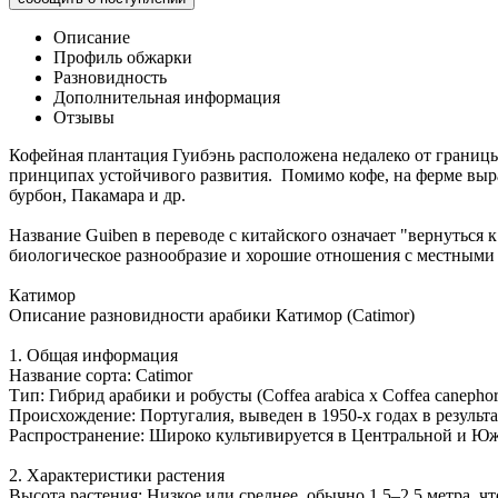
Описание
Профиль обжарки
Разновидность
Дополнительная информация
Отзывы
Кофейная плантация Гуибэнь расположена недалеко от границы
принципах устойчивого развития. Помимо кофе, на ферме выр
бурбон, Пакамара и др.
Название Guiben в переводе с китайского означает "вернуться
биологическое разнообразие и хорошие отношения с местными
Катимор
Описание разновидности арабики Катимор (Catimor)
1. Общая информация
Название сорта: Catimor
Тип: Гибрид арабики и робусты (Coffea arabica x Coffea canephor
Происхождение: Португалия, выведен в 1950-х годах в результа
Распространение: Широко культивируется в Центральной и Ю
2. Характеристики растения
Высота растения: Низкое или среднее, обычно 1,5–2,5 метра, чт