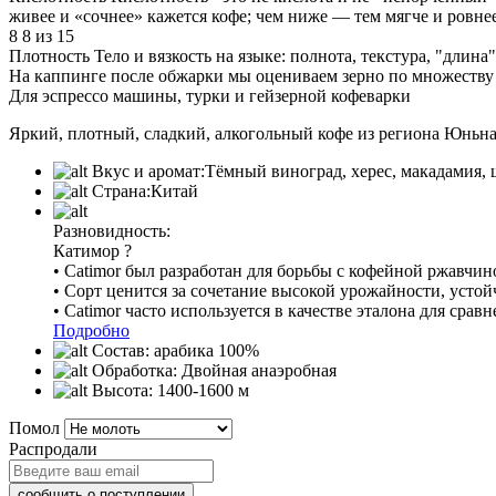
живее и «сочнее» кажется кофе; чем ниже — тем мягче и ровнее
8
8 из 15
Плотность
Тело и вязкость на языке: полнота, текстура, "дли
На каппинге после обжарки мы оцениваем зерно по множеству п
Для эспрессо машины, турки и гейзерной кофеварки
Яркий, плотный, сладкий, алкогольный кофе из региона Юньна
Вкус и аромат:
Тёмный виноград, херес, макадамия,
Страна:
Китай
Разновидность:
Катимор
?
• Catimor был разработан для борьбы с кофейной ржавчин
• Сорт ценится за сочетание высокой урожайности, устой
• Catimor часто используется в качестве эталона для ср
Подробно
Состав:
арабика 100%
Обработка:
Двойная анаэробная
Высота:
1400-1600 м
Помол
Распродали