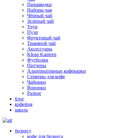
Пирамидки
Наборы чая
Чёрный чай
Зелёный чай
Улун
Пуэр
Фруктовый чай
Травяной чай
Аксессуары
Klean Kanteen
Футболки
Питчеры
Альтернативные кофеварки
Серверы для кофе
Чайники
Воронки
Разное
блог
кофейня
школа
бизнесу
кофе для бизнеса