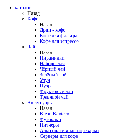
каталог
Назад
Кофе
Назад
Дрип - кофе
Кофе для фильтра
Кофе для эспрессо
Чай
Назад
Пирамидки
Наборы чая
Чёрный чай
Зелёный чай
Улун
Пуэр
Фруктовый чай
Травяной чай
Аксессуары
Назад
Klean Kanteen
Футболки
Питчеры
Альтернативные кофеварки
Серверы для кофе