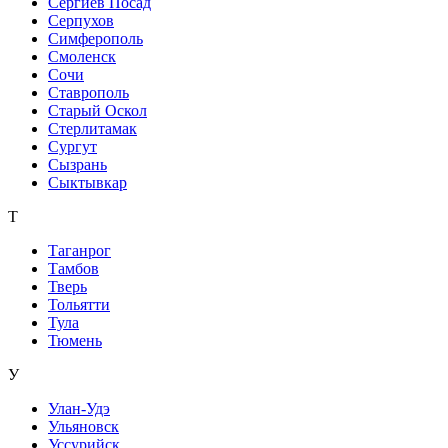
Сергиев Посад
Серпухов
Симферополь
Смоленск
Сочи
Ставрополь
Старый Оскол
Стерлитамак
Сургут
Сызрань
Сыктывкар
Т
Таганрог
Тамбов
Тверь
Тольятти
Тула
Тюмень
У
Улан-Удэ
Ульяновск
Уссурийск