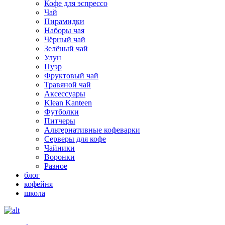
Кофе для эспрессо
Чай
Пирамидки
Наборы чая
Чёрный чай
Зелёный чай
Улун
Пуэр
Фруктовый чай
Травяной чай
Аксессуары
Klean Kanteen
Футболки
Питчеры
Альтернативные кофеварки
Серверы для кофе
Чайники
Воронки
Разное
блог
кофейня
школа