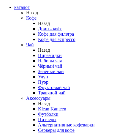
каталог
Назад
Кофе
Назад
Дрип - кофе
Кофе для фильтра
Кофе для эспрессо
Чай
Назад
Пирамидки
Наборы чая
Чёрный чай
Зелёный чай
Улун
Пуэр
Фруктовый чай
Травяной чай
Аксессуары
Назад
Klean Kanteen
Футболки
Питчеры
Альтернативные кофеварки
Серверы для кофе