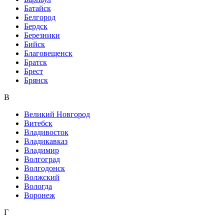
Батайск
Белгород
Бердск
Березники
Бийск
Благовещенск
Братск
Брест
Брянск
В
Великий Новгород
Витебск
Владивосток
Владикавказ
Владимир
Волгоград
Волгодонск
Волжский
Вологда
Воронеж
Г