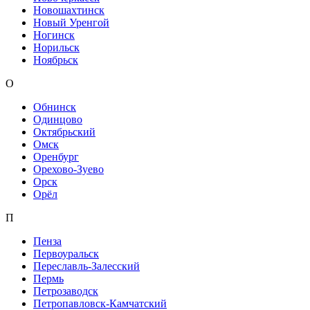
Новошахтинск
Новый Уренгой
Ногинск
Норильск
Ноябрьск
О
Обнинск
Одинцово
Октябрьский
Омск
Оренбург
Орехово-Зуево
Орск
Орёл
П
Пенза
Первоуральск
Переславль-Залесский
Пермь
Петрозаводск
Петропавловск-Камчатский