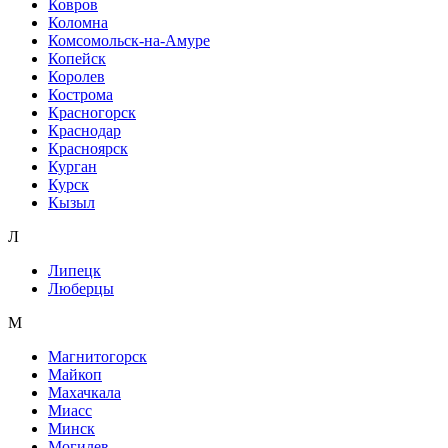
Ковров
Коломна
Комсомольск-на-Амуре
Копейск
Королев
Кострома
Красногорск
Краснодар
Красноярск
Курган
Курск
Кызыл
Л
Липецк
Люберцы
М
Магнитогорск
Майкоп
Махачкала
Миасс
Минск
Могилев