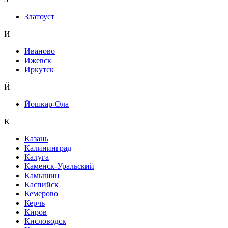
Златоуст
И
Иваново
Ижевск
Иркутск
Й
Йошкар-Ола
К
Казань
Калининград
Калуга
Каменск-Уральский
Камышин
Каспийск
Кемерово
Керчь
Киров
Кисловодск