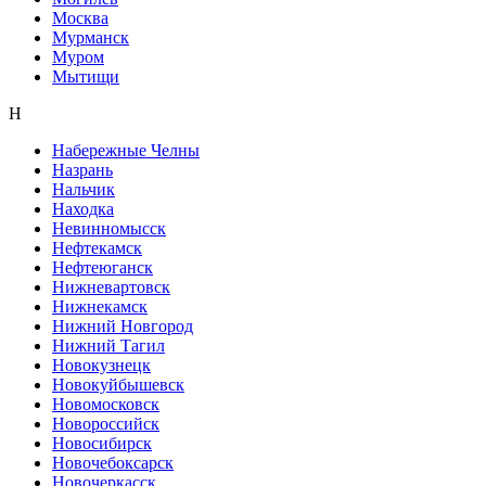
Москва
Мурманск
Муром
Мытищи
Н
Набережные Челны
Назрань
Нальчик
Находка
Невинномысск
Нефтекамск
Нефтеюганск
Нижневартовск
Нижнекамск
Нижний Новгород
Нижний Тагил
Новокузнецк
Новокуйбышевск
Новомосковск
Новороссийск
Новосибирск
Новочебоксарск
Новочеркасск