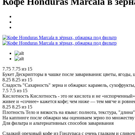
Кофе Honduras Marcala в зёрн
7.75
7.75 из 15
Букет
Дескрипторы в чашке после заваривания: цветы, ягоды, ц
8.25
8.25 из 15
Сладость
"Сахарность" зерна и обжарки: карамель, сухофрукты,
7.5
7.5 из 15
Кислотность
Кислотность - это не кислота и не «испорченный» 
живее и «сочнее» кажется кофе; чем ниже — тем мягче и ровнее
8.25
8.25 из 15
Плотность
Тело и вязкость на языке: полнота, текстура, "дли
На каппинге после обжарки мы оцениваем зерно по множеству п
Для фильтра и альтернативных способов заваривания
Сладкий ореховый кофе из Гондураса с очень гладким и сливо