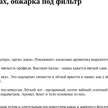
ах, обжарка под фильтр
итрус, орехи, какао. Показывает, насколько ароматика выразите
 мягкость профиля. Высокие баллы - чашка кажется мягкой сама п
вкус. Это ощущение свежести и лёгкой яркости в чашке: как у я
.
на" послевкусия. Лёгкий лот - прозрачный, почти чайный; плотн
араметров. Аромат, букет и тело основные из них.
чным телом и длительным послевкусием какао и жареного фундук