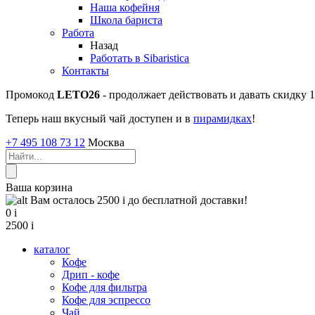
Наша кофейня
Школа бариста
Работа
Назад
Работать в Sibaristica
Контакты
Промокод
LETO26
- продолжает действовать и давать скидку
Теперь наш вкусный чай доступен и в
пирамидках
!
+7 495 108 73 12
Москва
Ваша корзина
Вам осталось 2500
i
до бесплатной доставки!
0
i
2500
i
каталог
Кофе
Дрип - кофе
Кофе для фильтра
Кофе для эспрессо
Чай