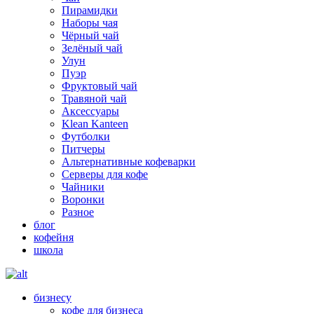
Пирамидки
Наборы чая
Чёрный чай
Зелёный чай
Улун
Пуэр
Фруктовый чай
Травяной чай
Аксессуары
Klean Kanteen
Футболки
Питчеры
Альтернативные кофеварки
Серверы для кофе
Чайники
Воронки
Разное
блог
кофейня
школа
бизнесу
кофе для бизнеса