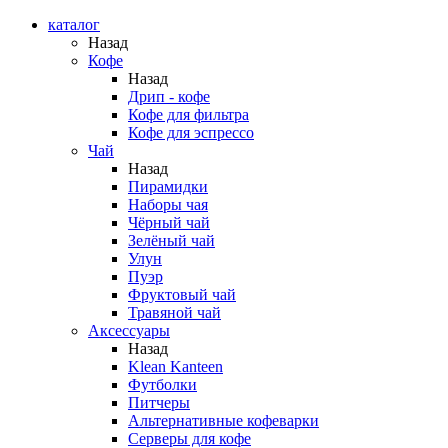
каталог
Назад
Кофе
Назад
Дрип - кофе
Кофе для фильтра
Кофе для эспрессо
Чай
Назад
Пирамидки
Наборы чая
Чёрный чай
Зелёный чай
Улун
Пуэр
Фруктовый чай
Травяной чай
Аксессуары
Назад
Klean Kanteen
Футболки
Питчеры
Альтернативные кофеварки
Серверы для кофе