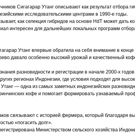
ников Сигагарар Утанг описывают как результат отбора ги
незийскими исследовательскими центрами в 1990‑е годы.
зывает, как селекция гибридов на основе HdT может дать 
риал интересен для дальнейших локальных программ отбор
агарар Утанг впервые обратила на себя внимание в конце 
дерево давало особенно высокий урожай и качественный ко
нания разновидности и регистрации в начале 2000‑х годов
ругих регионах Индонезии, где условия подходят для высо
Утанг — одна из самых заметных индонезийских разновидно
еринчинских кофе и помогает формировать узнаваемый про
таков связывают с историей фермера, который благодаря в
остью «погасить долг».
регистрирована Министерством сельского хозяйства Индоне