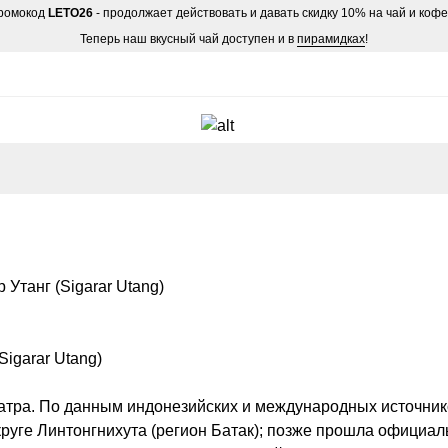
ромокод
LETO26
- продолжает действовать и давать скидку 10% на чай и коф
Теперь наш вкусный чай доступен и в
пирамидках
!
Утанг (Sigarar Utang)
igarar Utang)
тра. По данным индонезийских и международных источник
округе Линтонгнихута (регион Батак); позже прошла официа