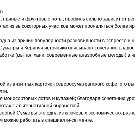
и)
, пряные и фруктовые ноты; профиль сильно зависит от рег
отах из высокогорных участков может проявляться более яр
; одна из причин популярности разновидности в эспрессо и
Суматры и Керинчи источники описывают сочетание сладост
аботке (мытая, хани, современные анаэробные методы) в ч
ой из визитных карточек северосуматранского кофе; его вы
лти.
я моносортовых лотов и купажей; благодаря сочетанию уро
лотах с альтернативной обработкой.
верной Суматры это одна из ключевых экономических разн
ым можно работать в спешиалти‑сегменте.