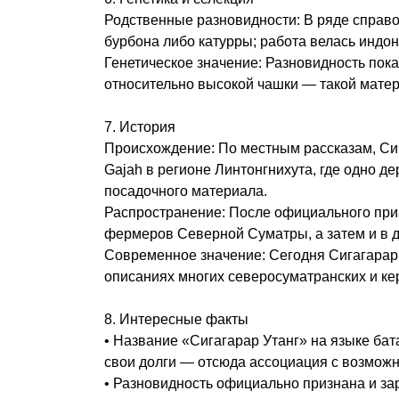
Родственные разновидности: В ряде справоч
бурбона либо катурры; работа велась индо
Генетическое значение: Разновидность пока
относительно высокой чашки — такой мате
7. История
Происхождение: По местным рассказам, Сиг
Gajah в регионе Линтонгнихута, где одно 
посадочного материала.
Распространение: После официального приз
фермеров Северной Суматры, а затем и в д
Современное значение: Сегодня Сигагарар 
описаниях многих северосуматранских и к
8. Интересные факты
• Название «Сигагарар Утанг» на языке ба
свои долги — отсюда ассоциация с возможн
• Разновидность официально признана и за