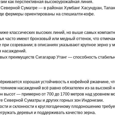
зии как перспективная высокоурожайная линия.
 Северной Суматре — в районах Хумбанг Хасундуан, Тапану
 где фермеры ориентированы на спешиалти‑кофе.
ниже классических высоких линий, но выше самых компактны
ья часто имеют бронзовый или медный оттенок, что отмеча
е при созревании; в описаниях указывают крупное зерно у
я насаждений.
евых преимуществ Сигагарар Утанг — способность стабильн
дчёркивается хорошая устойчивость к кофейной ржавчине, ч
стоянием насаждений всё равно обязателен из‑за высокой н
н высот — примерно от 700 до 1700 метров над уровнем мо
е Северной Суматры и других горных зон Индонезии.
ности и склонности к круглогодичному плодоношению требуе
егружать деревья и поддерживать качество зерна.