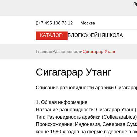
П
+7 495 108 73 12
Москва
КАТАЛОГ
БЛОГ
КОФЕЙНЯ
ШКОЛА
Главная
Разновидности
Сигагарар Утанг
Сигагарар Утанг
Описание разновидности арабики Сигагарар 
1. Общая информация
Название разновидности: Сигагарар Утанг (S
Тип: Разновидность арабики (Coffea arabica)
Происхождение: Индонезия, Северная Сума
конце 1980‑х годов на ферме в деревне в 