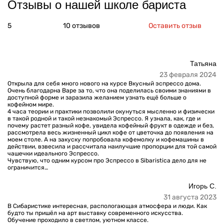
Отзывы о нашей школе бариста
5
10 отзывов
Оставить отзыв
Татьяна
23 февраля 2024
Открыла для себя много нового на курсе Вкусный эспрессо дома.
Очень благодарна Варе за то, что она поделилась своими знаниями в
доступной форме и заразила желанием узнать ещё больше о
кофейном мире.
4 часа теории и практики позволили окунуться мысленно и физически
в такой родной и такой незнакомый Эспрессо. Я узнала, как, где и
почему растет разный кофе, увидела кофейный фрукт в одежде и без,
рассмотрела весь жизненный цикл кофе от цветочка до появления на
моем столе. А на закуску попробовала кофемолку и кофемашины в
действии, взвесила и рассчитала наилучшие пропорции для той самой
чашечки идеального Эспрессо.
Чувствую, что одним курсом про Эспрессо в Sibaristica дело для не
ограничится…
Игорь С.
31 августа 2023
В Сибаристике интересная, распологающая атмосфера и люди. Как
будто ты пришёл на арт выставку современного искусства.
Обучение проходило в светлом, уютном классе.