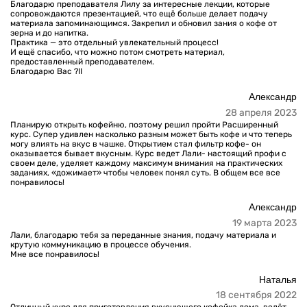
Благодарю преподавателя Лилу за интересные лекции, которые
сопровождаются презентацией, что ещё больше делает подачу
материала запоминающимся. Закрепил и обновил зания о кофе от
зерна и до напитка.
Практика — это отдельный увлекательный процесс!
И ещё спасибо, что можно потом смотреть материал,
предоставленный преподавателем.
Благодарю Вас ?️II
Александр
28 апреля 2023
Планирую открыть кофейню, поэтому решил пройти Расширенный
курс. Супер удивлен насколько разным может быть кофе и что теперь
могу влиять на вкус в чашке. Открытием стал фильтр кофе- он
оказывается бывает вкусным. Курс ведет Лали- настоящий профи с
своем деле, уделяет каждому максимум внимания на практических
заданиях, «дожимает» чтобы человек понял суть. В общем все все
понравилось!
Александр
19 марта 2023
Лали, благодарю тебя за переданные знания, подачу материала и
крутую коммуникацию в процессе обучения.
Мне все понравилось!
Наталья
18 сентября 2022