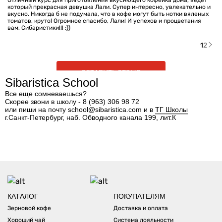
Отличный курс для приготовления вкуснющего кофейка дома, ведёт
который прекрасная девушка Лали. Супер интересно, увлекательно и
вкусно. Никогда б не подумала, что в кофе могут быть нотки вяленых
томатов, круто! Огромное спасибо, Лали! И успехов и процветания
вам, Сибаристики!!! :))
1
2
ОСТАВИТЬ ОТЗЫВ
Sibaristica School
Все еще сомневаешься?
Cкорее звони в школу -
8 (963) 306 98 72
или пиши на почту
school@sibaristica.com
и в
ТГ Школы
г.Санкт-Петербург, наб. Обводного канала 199, лит.К
КАТАЛОГ
ПОКУПАТЕЛЯМ
Зерновой кофе
Доставка и оплата
Хороший чай
Система лояльности