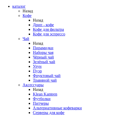
каталог
Назад
Кофе
Назад
Дрип - кофе
Кофе для фильтра
Кофе для эспрессо
Чай
Назад
Пирамидки
Наборы чая
Чёрный чай
Зелёный чай
Улун
Пуэр
Фруктовый чай
Травяной чай
Аксессуары
Назад
Klean Kanteen
Футболки
Питчеры
Альтернативные кофеварки
Серверы для кофе