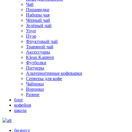
Чай
Пирамидки
Наборы чая
Чёрный чай
Зелёный чай
Улун
Пуэр
Фруктовый чай
Травяной чай
Аксессуары
Klean Kanteen
Футболки
Питчеры
Альтернативные кофеварки
Серверы для кофе
Чайники
Воронки
Разное
блог
кофейня
школа
бизнесу