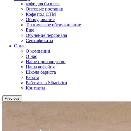
кофе для бизнеса
Оптовые поставки
Кофе под СТМ
Оборудование
Техническое обслуживание
Еще
Обучение персонала
Сертификаты
О нас
O компании
О нас
Наше производство
Наша кофейня
Школа бариста
Работа
Работать в Sibaristica
Контакты
Previous