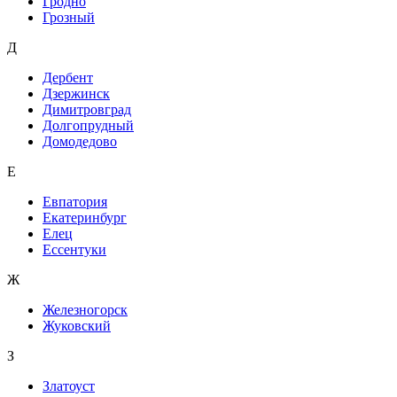
Гродно
Грозный
Д
Дербент
Дзержинск
Димитровград
Долгопрудный
Домодедово
Е
Евпатория
Екатеринбург
Елец
Ессентуки
Ж
Железногорск
Жуковский
З
Златоуст