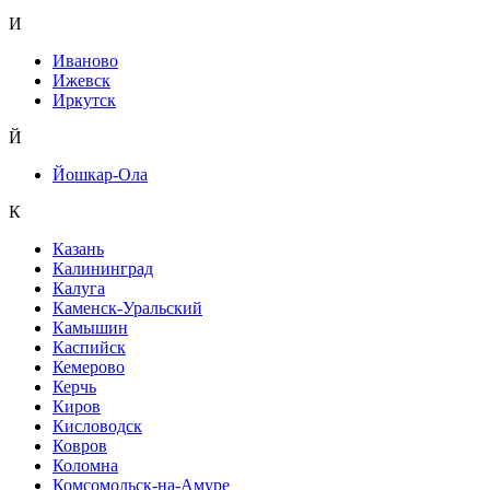
И
Иваново
Ижевск
Иркутск
Й
Йошкар-Ола
К
Казань
Калининград
Калуга
Каменск-Уральский
Камышин
Каспийск
Кемерово
Керчь
Киров
Кисловодск
Ковров
Коломна
Комсомольск-на-Амуре