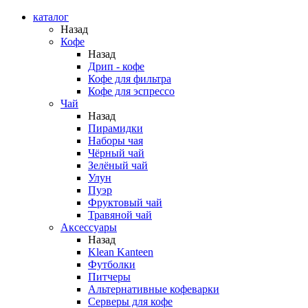
каталог
Назад
Кофе
Назад
Дрип - кофе
Кофе для фильтра
Кофе для эспрессо
Чай
Назад
Пирамидки
Наборы чая
Чёрный чай
Зелёный чай
Улун
Пуэр
Фруктовый чай
Травяной чай
Аксессуары
Назад
Klean Kanteen
Футболки
Питчеры
Альтернативные кофеварки
Серверы для кофе