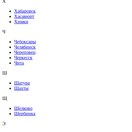
Х
Хабаровск
Хасавюрт
Химки
Ч
Чебоксары
Челябинск
Череповец
Черкесск
Чита
Ш
Шатура
Шахты
Щ
Щелково
Щербинка
Э