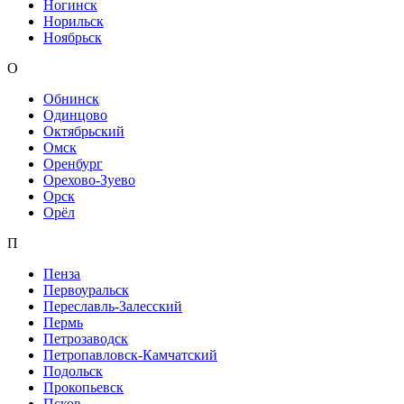
Ногинск
Норильск
Ноябрьск
О
Обнинск
Одинцово
Октябрьский
Омск
Оренбург
Орехово-Зуево
Орск
Орёл
П
Пенза
Первоуральск
Переславль-Залесский
Пермь
Петрозаводск
Петропавловск-Камчатский
Подольск
Прокопьевск
Псков