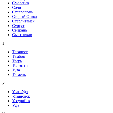
Смоленск
Сочи
Ставрополь
Старый Оскол
Стерлитамак
Сургут
Сызрань
Сыктывкар
Т
Таганрог
Тамбов
Тверь
Тольятти
Тула
Тюмень
У
Улан-Удэ
Ульяновск
Уссурийск
Уфа