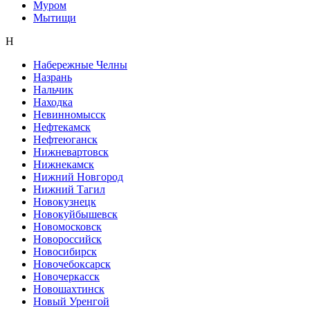
Муром
Мытищи
Н
Набережные Челны
Назрань
Нальчик
Находка
Невинномысск
Нефтекамск
Нефтеюганск
Нижневартовск
Нижнекамск
Нижний Новгород
Нижний Тагил
Новокузнецк
Новокуйбышевск
Новомосковск
Новороссийск
Новосибирск
Новочебоксарск
Новочеркасск
Новошахтинск
Новый Уренгой