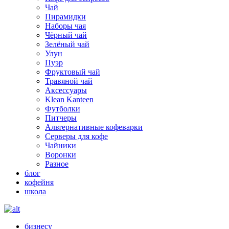
Чай
Пирамидки
Наборы чая
Чёрный чай
Зелёный чай
Улун
Пуэр
Фруктовый чай
Травяной чай
Аксессуары
Klean Kanteen
Футболки
Питчеры
Альтернативные кофеварки
Серверы для кофе
Чайники
Воронки
Разное
блог
кофейня
школа
бизнесу