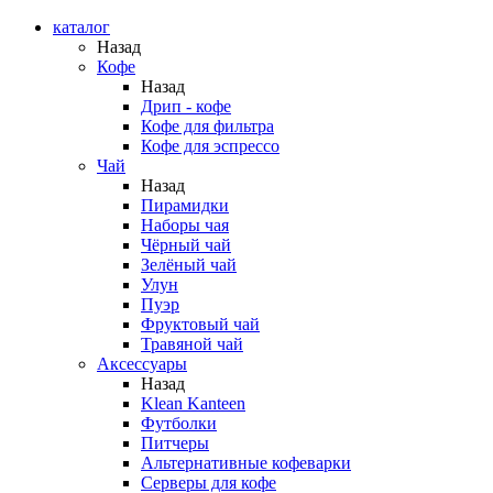
каталог
Назад
Кофе
Назад
Дрип - кофе
Кофе для фильтра
Кофе для эспрессо
Чай
Назад
Пирамидки
Наборы чая
Чёрный чай
Зелёный чай
Улун
Пуэр
Фруктовый чай
Травяной чай
Аксессуары
Назад
Klean Kanteen
Футболки
Питчеры
Альтернативные кофеварки
Серверы для кофе