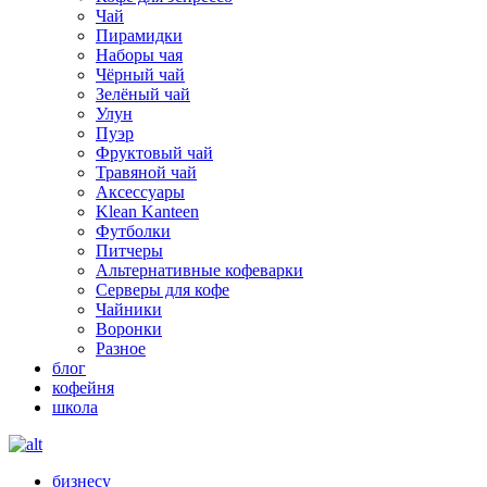
Чай
Пирамидки
Наборы чая
Чёрный чай
Зелёный чай
Улун
Пуэр
Фруктовый чай
Травяной чай
Аксессуары
Klean Kanteen
Футболки
Питчеры
Альтернативные кофеварки
Серверы для кофе
Чайники
Воронки
Разное
блог
кофейня
школа
бизнесу