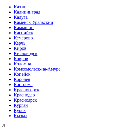
Казань
Калининград
Калуга
Каменск-Уральский
Камышин
Каспийск
Кемерово
Керчь
Киров
Кисловодск
Ковров
Коломна
Комсомольск-на-Амуре
Копейск
Королев
Кострома
Красногорск
Краснодар
Красноярск
Курган
Курск
Кызыл
Л