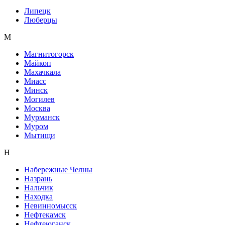
Липецк
Люберцы
М
Магнитогорск
Майкоп
Махачкала
Миасс
Минск
Могилев
Москва
Мурманск
Муром
Мытищи
Н
Набережные Челны
Назрань
Нальчик
Находка
Невинномысск
Нефтекамск
Нефтеюганск