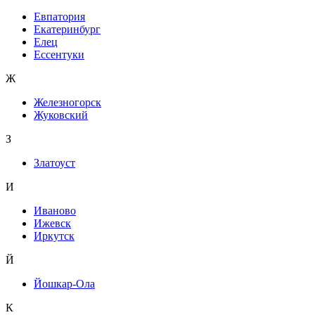
Евпатория
Екатеринбург
Елец
Ессентуки
Ж
Железногорск
Жуковский
З
Златоуст
И
Иваново
Ижевск
Иркутск
Й
Йошкар-Ола
К