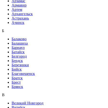
Арзамас
Армавир
Артем
Архангельск
Астрахань
Ачинск
Б
Балаково
Балашиха
Барнаул
Батайск
Белгород
Бердск
Березники
Бийск
Благовещенск
Братск
Брест
Брянск
В
Великий Новгород
Витебск