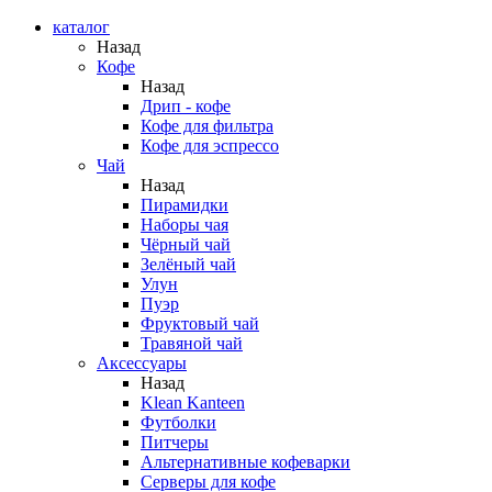
каталог
Назад
Кофе
Назад
Дрип - кофе
Кофе для фильтра
Кофе для эспрессо
Чай
Назад
Пирамидки
Наборы чая
Чёрный чай
Зелёный чай
Улун
Пуэр
Фруктовый чай
Травяной чай
Аксессуары
Назад
Klean Kanteen
Футболки
Питчеры
Альтернативные кофеварки
Серверы для кофе