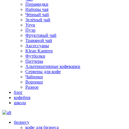
Пирамидки
Наборы чая
Чёрный чай
Зелёный чай
Улун
Пуэр
Фруктовый чай
Травяной чай
Аксессуары
Klean Kanteen
Футболки
Питчеры
Альтернативные кофеварки
Серверы для кофе
Чайники
Воронки
Разное
блог
кофейня
школа
бизнесу
кофе для бизнеса