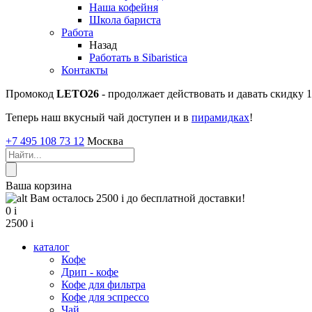
Наша кофейня
Школа бариста
Работа
Назад
Работать в Sibaristica
Контакты
Промокод
LETO26
- продолжает действовать и давать скидку
Теперь наш вкусный чай доступен и в
пирамидках
!
+7 495 108 73 12
Москва
Ваша корзина
Вам осталось 2500
i
до бесплатной доставки!
0
i
2500
i
каталог
Кофе
Дрип - кофе
Кофе для фильтра
Кофе для эспрессо
Чай