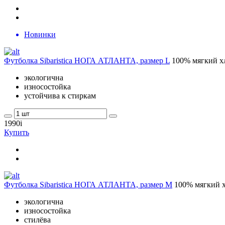
Новинки
Футболка Sibaristica НОГА АТЛАНТА, размер L
100% мягкий х
экологична
износостойка
устойчива к стиркам
1990
i
Купить
Футболка Sibaristica НОГА АТЛАНТА, размер M
100% мягкий х
экологична
износостойка
стилёва