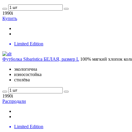
1990
i
Купить
Limited Edition
Футболка Sibaristica БЕЛАЯ, размер L
100% мягкий хлопок коль
экологична
износостойка
стилёва
1990
i
Распродали
Limited Edition