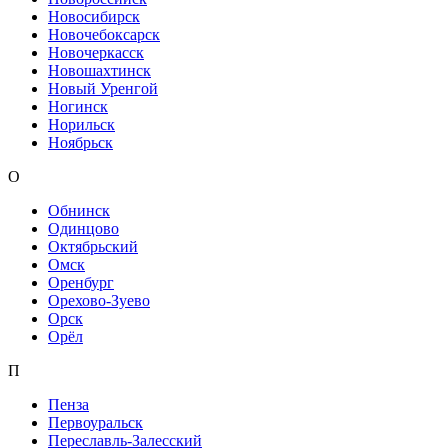
Новосибирск
Новочебоксарск
Новочеркасск
Новошахтинск
Новый Уренгой
Ногинск
Норильск
Ноябрьск
О
Обнинск
Одинцово
Октябрьский
Омск
Оренбург
Орехово-Зуево
Орск
Орёл
П
Пенза
Первоуральск
Переславль-Залесский