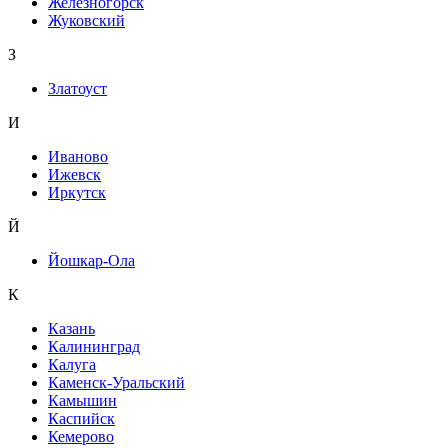
Железногорск
Жуковский
З
Златоуст
И
Иваново
Ижевск
Иркутск
Й
Йошкар-Ола
К
Казань
Калининград
Калуга
Каменск-Уральский
Камышин
Каспийск
Кемерово