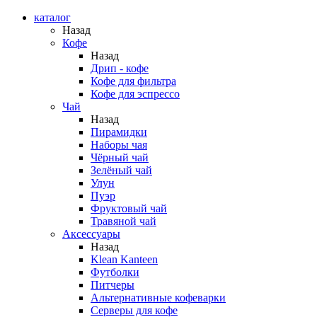
каталог
Назад
Кофе
Назад
Дрип - кофе
Кофе для фильтра
Кофе для эспрессо
Чай
Назад
Пирамидки
Наборы чая
Чёрный чай
Зелёный чай
Улун
Пуэр
Фруктовый чай
Травяной чай
Аксессуары
Назад
Klean Kanteen
Футболки
Питчеры
Альтернативные кофеварки
Серверы для кофе