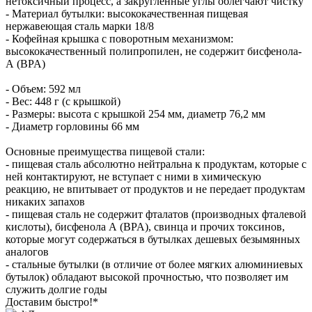
нетоксичный процесс, а закругленные углы облегчают чистку
- Материал бутылки: высококачественная пищевая
нержавеющая сталь марки 18/8
- Кофейная крышка с поворотным механизмом:
высококачественный полипропилен, не содержит бисфенола-
А (BPA)
- Объем: 592 мл
- Вес: 448 г (c крышкой)
- Размеры: высота с крышкой 254 мм, диаметр 76,2 мм
- Диаметр горловины 66 мм
Основные преимущества пищевой стали:
- пищевая сталь абсолютно нейтральна к продуктам, которые с
ней контактируют, не вступает с ними в химическую
реакцию, не впитывает от продуктов и не передает продуктам
никаких запахов
- пищевая сталь не содержит фталатов (производных фталевой
кислоты), бисфенола А (BPA), свинца и прочих токсинов,
которые могут содержаться в бутылках дешевых безымянных
аналогов
- стальные бутылки (в отличие от более мягких алюминиевых
бутылок) обладают высокой прочностью, что позволяет им
служить долгие годы
Доставим быстро!*