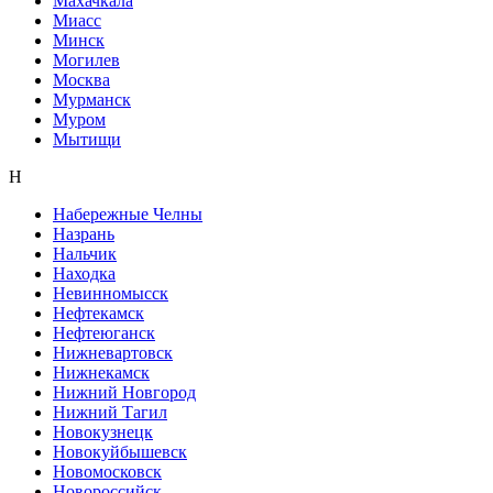
Махачкала
Миасс
Минск
Могилев
Москва
Мурманск
Муром
Мытищи
Н
Набережные Челны
Назрань
Нальчик
Находка
Невинномысск
Нефтекамск
Нефтеюганск
Нижневартовск
Нижнекамск
Нижний Новгород
Нижний Тагил
Новокузнецк
Новокуйбышевск
Новомосковск
Новороссийск