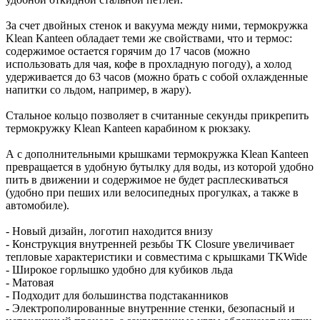
За счет двойных стенок и вакуума между ними, термокружка
Klean Kanteen обладает теми же свойствами, что и термос:
содержимое остается горячим до 17 часов (можно
использовать для чая, кофе в прохладную погоду), а холод
удерживается до 63 часов (можно брать с собой охлажденные
напитки со льдом, например, в жару).
Стальное кольцо позволяет в считанные секунды прикрепить
термокружку Klean Kanteen карабином к рюкзаку.
А с дополнительными крышками термокружка Klean Kanteen
превращается в удобную бутылку для воды, из которой удобно
пить в движении и содержимое не будет расплескиваться
(удобно при пеших или велосипедных прогулках, а также в
автомобиле).
- Новый дизайн, логотип находится внизу
- Конструкция внутренней резьбы TK Closure увеличивает
тепловые характеристики и совместима с крышками TKWide
- Широкое горлышко удобно для кубиков льда
- Матовая
- Подходит для большинства подстаканников
- Электрополированные внутренние стенки, безопасный и