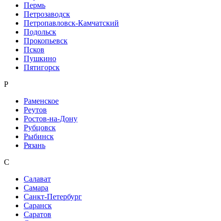
Пермь
Петрозаводск
Петропавловск-Камчатский
Подольск
Прокопьевск
Псков
Пушкино
Пятигорск
Р
Раменское
Реутов
Ростов-на-Дону
Рубцовск
Рыбинск
Рязань
С
Салават
Самара
Санкт-Петербург
Саранск
Саратов