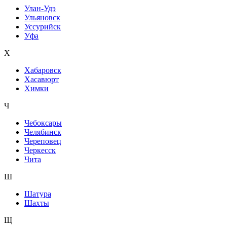
Улан-Удэ
Ульяновск
Уссурийск
Уфа
Х
Хабаровск
Хасавюрт
Химки
Ч
Чебоксары
Челябинск
Череповец
Черкесск
Чита
Ш
Шатура
Шахты
Щ