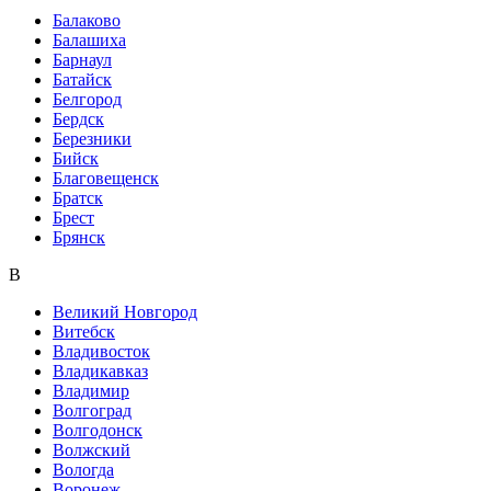
Балаково
Балашиха
Барнаул
Батайск
Белгород
Бердск
Березники
Бийск
Благовещенск
Братск
Брест
Брянск
В
Великий Новгород
Витебск
Владивосток
Владикавказ
Владимир
Волгоград
Волгодонск
Волжский
Вологда
Воронеж