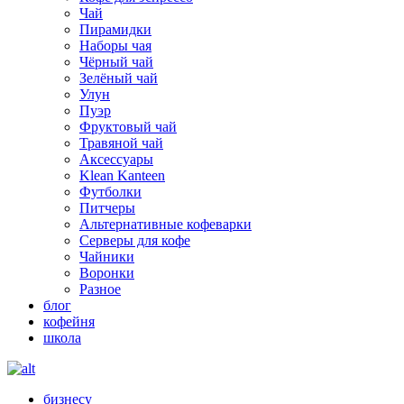
Чай
Пирамидки
Наборы чая
Чёрный чай
Зелёный чай
Улун
Пуэр
Фруктовый чай
Травяной чай
Аксессуары
Klean Kanteen
Футболки
Питчеры
Альтернативные кофеварки
Серверы для кофе
Чайники
Воронки
Разное
блог
кофейня
школа
бизнесу