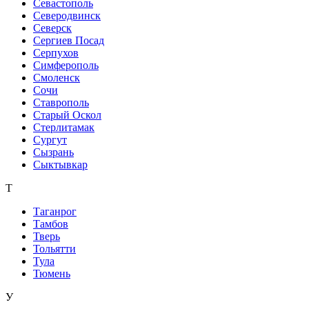
Севастополь
Северодвинск
Северск
Сергиев Посад
Серпухов
Симферополь
Смоленск
Сочи
Ставрополь
Старый Оскол
Стерлитамак
Сургут
Сызрань
Сыктывкар
Т
Таганрог
Тамбов
Тверь
Тольятти
Тула
Тюмень
У