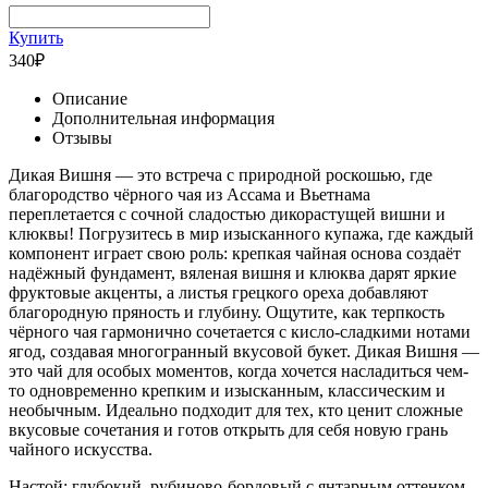
Купить
340
₽
Описание
Дополнительная информация
Отзывы
Дикая Вишня — это встреча с природной роскошью, где
благородство чёрного чая из Ассама и Вьетнама
переплетается с сочной сладостью дикорастущей вишни и
клюквы! Погрузитесь в мир изысканного купажа, где каждый
компонент играет свою роль: крепкая чайная основа создаёт
надёжный фундамент, вяленая вишня и клюква дарят яркие
фруктовые акценты, а листья грецкого ореха добавляют
благородную пряность и глубину. Ощутите, как терпкость
чёрного чая гармонично сочетается с кисло-сладкими нотами
ягод, создавая многогранный вкусовой букет. Дикая Вишня —
это чай для особых моментов, когда хочется насладиться чем-
то одновременно крепким и изысканным, классическим и
необычным. Идеально подходит для тех, кто ценит сложные
вкусовые сочетания и готов открыть для себя новую грань
чайного искусства.
Настой: глубокий, рубиново-бордовый с янтарным оттенком,