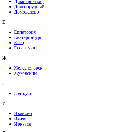
Димитровград
Долгопрудный
Домодедово
Е
Евпатория
Екатеринбург
Елец
Ессентуки
Ж
Железногорск
Жуковский
З
Златоуст
И
Иваново
Ижевск
Иркутск