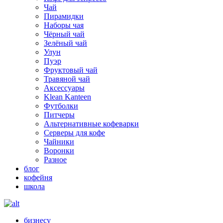
Чай
Пирамидки
Наборы чая
Чёрный чай
Зелёный чай
Улун
Пуэр
Фруктовый чай
Травяной чай
Аксессуары
Klean Kanteen
Футболки
Питчеры
Альтернативные кофеварки
Серверы для кофе
Чайники
Воронки
Разное
блог
кофейня
школа
бизнесу