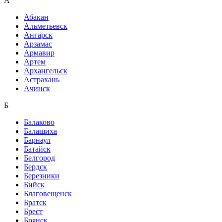
А
Абакан
Альметьевск
Ангарск
Арзамас
Армавир
Артем
Архангельск
Астрахань
Ачинск
Б
Балаково
Балашиха
Барнаул
Батайск
Белгород
Бердск
Березники
Бийск
Благовещенск
Братск
Брест
Брянск