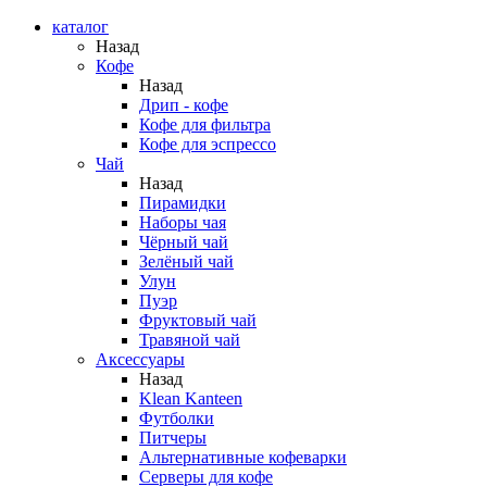
каталог
Назад
Кофе
Назад
Дрип - кофе
Кофе для фильтра
Кофе для эспрессо
Чай
Назад
Пирамидки
Наборы чая
Чёрный чай
Зелёный чай
Улун
Пуэр
Фруктовый чай
Травяной чай
Аксессуары
Назад
Klean Kanteen
Футболки
Питчеры
Альтернативные кофеварки
Серверы для кофе