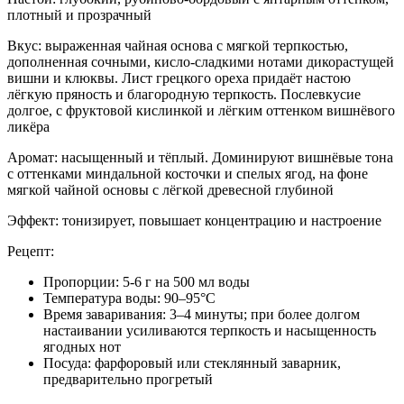
плотный и прозрачный
Вкус: выраженная чайная основа с мягкой терпкостью,
дополненная сочными, кисло-сладкими нотами дикорастущей
вишни и клюквы. Лист грецкого ореха придаёт настою
лёгкую пряность и благородную терпкость. Послевкусие
долгое, с фруктовой кислинкой и лёгким оттенком вишнёвого
ликёра
Аромат: насыщенный и тёплый. Доминируют вишнёвые тона
с оттенками миндальной косточки и спелых ягод, на фоне
мягкой чайной основы с лёгкой древесной глубиной
Эффект: тонизирует, повышает концентрацию и настроение
Рецепт:
Пропорции: 5-6 г на 500 мл воды
Температура воды: 90–95°C
Время заваривания: 3–4 минуты; при более долгом
настаивании усиливаются терпкость и насыщенность
ягодных нот
Посуда: фарфоровый или стеклянный заварник,
предварительно прогретый