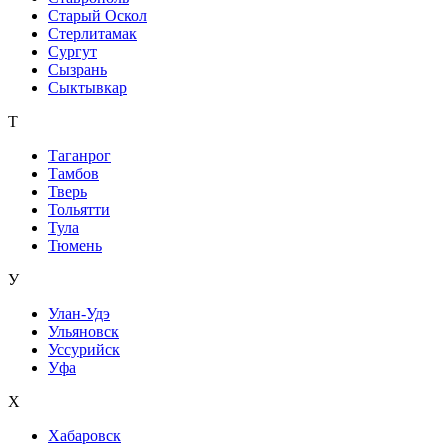
Старый Оскол
Стерлитамак
Сургут
Сызрань
Сыктывкар
Т
Таганрог
Тамбов
Тверь
Тольятти
Тула
Тюмень
У
Улан-Удэ
Ульяновск
Уссурийск
Уфа
Х
Хабаровск