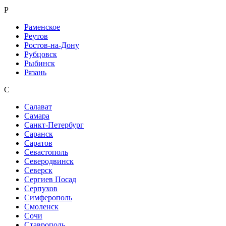
Р
Раменское
Реутов
Ростов-на-Дону
Рубцовск
Рыбинск
Рязань
С
Салават
Самара
Санкт-Петербург
Саранск
Саратов
Севастополь
Северодвинск
Северск
Сергиев Посад
Серпухов
Симферополь
Смоленск
Сочи
Ставрополь