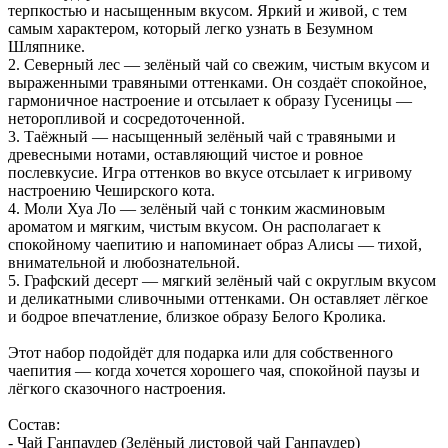
терпкостью и насыщенным вкусом. Яркий и живой, с тем
самым характером, который легко узнать в Безумном
Шляпнике.
2. Северный лес — зелёный чай со свежим, чистым вкусом и
выраженными травяными оттенками. Он создаёт спокойное,
гармоничное настроение и отсылает к образу Гусеницы —
неторопливой и сосредоточенной.
3. Таёжный — насыщенный зелёный чай с травяными и
древесными нотами, оставляющий чистое и ровное
послевкусие. Игра оттенков во вкусе отсылает к игривому
настроению Чеширского кота.
4. Моли Хуа Ло — зелёный чай с тонким жасминовым
ароматом и мягким, чистым вкусом. Он располагает к
спокойному чаепитию и напоминает образ Алисы — тихой,
внимательной и любознательной.
5. Графский десерт — мягкий зелёный чай с округлым вкусом
и деликатными сливочными оттенками. Он оставляет лёгкое
и бодрое впечатление, близкое образу Белого Кролика.
Этот набор подойдёт для подарка или для собственного
чаепития — когда хочется хорошего чая, спокойной паузы и
лёгкого сказочного настроения.
Состав:
- Чай Ганпаудер (Зелёный листовой чай Ганпаудер)