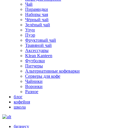
Чай
Пирамидки
Наборы чая
Чёрный чай
Зелёный чай
Улун
Пуэр
Фруктовый чай
Травяной чай
Аксессуары
Klean Kanteen
Футболки
Питчеры
Альтернативные кофеварки
Серверы для кофе
Чайники
Воронки
Разное
блог
кофейня
школа
бизнесу