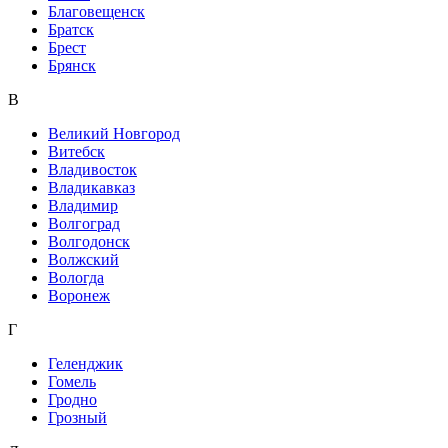
Благовещенск
Братск
Брест
Брянск
В
Великий Новгород
Витебск
Владивосток
Владикавказ
Владимир
Волгоград
Волгодонск
Волжский
Вологда
Воронеж
Г
Геленджик
Гомель
Гродно
Грозный