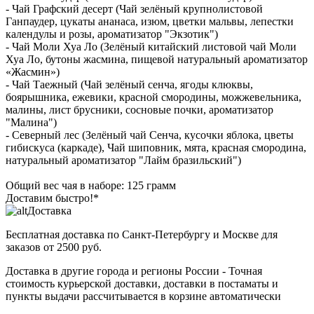
- Чай Графский десерт (Чай зелёный крупнолистовой
Ганпаудер, цукаты ананаса, изюм, цветки мальвы, лепестки
календулы и розы, ароматизатор "Экзотик")
- Чай Моли Хуа Ло (Зелёный китайский листовой чай Моли
Хуа Ло, бутоны жасмина, пищевой натуральный ароматизатор
«Жасмин»)
- Чай Таежный (Чай зелёный сенча, ягоды клюквы,
боярышника, ежевики, красной смородины, можжевельника,
малины, лист брусники, сосновые почки, ароматизатор
"Малина")
- Северный лес (Зелёный чай Сенча, кусочки яблока, цветы
гибискуса (каркаде), Чай шиповник, мята, красная смородина,
натуральный ароматизатор "Лайм бразильский")
Общий вес чая в наборе: 125 грамм
Доставим быстро!*
Доставка
Бесплатная доставка
по Санкт-Петербургу и Москве для
заказов от 2500 руб.
Доставка в другие города и регионы России
- Точная
стоимость курьерской доставки, доставки в постаматы и
пункты выдачи рассчитывается в корзине автоматически