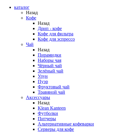
каталог
Назад
Кофе
Назад
Дрип - кофе
Кофе для фильтра
Кофе для эспрессо
Чай
Назад
Пирамидки
Наборы чая
Чёрный чай
Зелёный чай
Улун
Пуэр
Фруктовый чай
Травяной чай
Аксессуары
Назад
Klean Kanteen
Футболки
Питчеры
Альтернативные кофеварки
Серверы для кофе