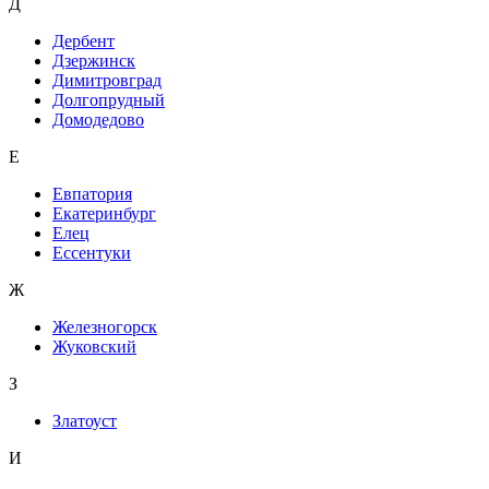
Д
Дербент
Дзержинск
Димитровград
Долгопрудный
Домодедово
Е
Евпатория
Екатеринбург
Елец
Ессентуки
Ж
Железногорск
Жуковский
З
Златоуст
И