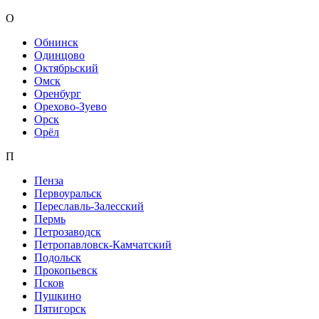
О
Обнинск
Одинцово
Октябрьский
Омск
Оренбург
Орехово-Зуево
Орск
Орёл
П
Пенза
Первоуральск
Переславль-Залесский
Пермь
Петрозаводск
Петропавловск-Камчатский
Подольск
Прокопьевск
Псков
Пушкино
Пятигорск