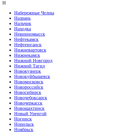
Н
Набережные Челны
Назрань
Нальчик
Находка
Невинномысск
Нефтекамск
Нефтеюганск
Нижневартовск
Нижнекамск
Нижний Новгород
Нижний Тагил
Новокузнецк
Новокуйбышевск
Новомосковск
Новороссийск
Новосибирск
Новочебоксарск
Новочеркасск
Новошахтинск
Новый Уренгой
Ногинск
Норильск
Ноябрьск