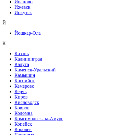
Иваново
Ижевск
Иркутск
Й
Йошкар-Ола
К
Казань
Калининград
Калуга
Каменск-Уральский
Камышин
Каспийск
Кемерово
Керчь
Киров
Кисловодск
Ковров
Коломна
Комсомольск-на-Амуре
Копейск
Королев
Кострома