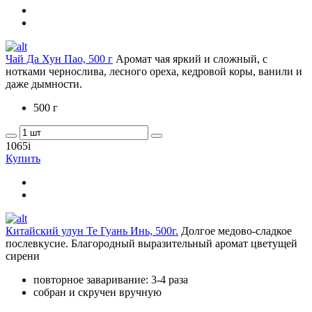
Чай Да Хун Пао, 500 г
Аромат чая яркий и сложный, с
нотками чернослива, лесного ореха, кедровой коры, ванили и
даже дымности.
500 г
1065
i
Купить
Китайский улун Те Гуань Инь, 500г.
Долгое медово-сладкое
послевкусие. Благородный выразительный аромат цветущей
сирени
повторное заваривание: 3-4 раза
собран и скручен вручную