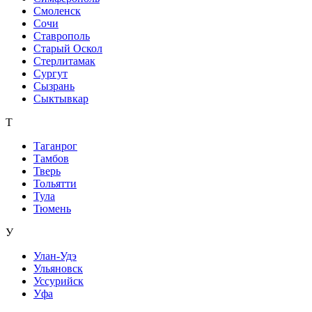
Смоленск
Сочи
Ставрополь
Старый Оскол
Стерлитамак
Сургут
Сызрань
Сыктывкар
Т
Таганрог
Тамбов
Тверь
Тольятти
Тула
Тюмень
У
Улан-Удэ
Ульяновск
Уссурийск
Уфа