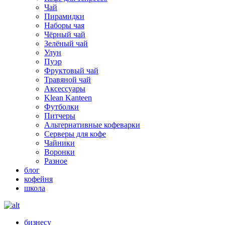
Чай
Пирамидки
Наборы чая
Чёрный чай
Зелёный чай
Улун
Пуэр
Фруктовый чай
Травяной чай
Аксессуары
Klean Kanteen
Футболки
Питчеры
Альтернативные кофеварки
Серверы для кофе
Чайники
Воронки
Разное
блог
кофейня
школа
бизнесу