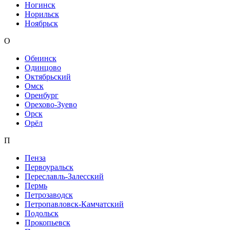
Ногинск
Норильск
Ноябрьск
О
Обнинск
Одинцово
Октябрьский
Омск
Оренбург
Орехово-Зуево
Орск
Орёл
П
Пенза
Первоуральск
Переславль-Залесский
Пермь
Петрозаводск
Петропавловск-Камчатский
Подольск
Прокопьевск