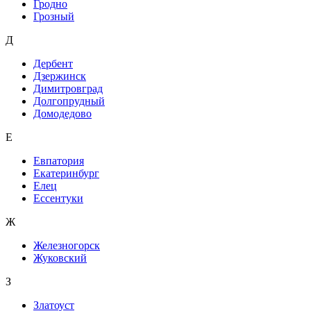
Гродно
Грозный
Д
Дербент
Дзержинск
Димитровград
Долгопрудный
Домодедово
Е
Евпатория
Екатеринбург
Елец
Ессентуки
Ж
Железногорск
Жуковский
З
Златоуст