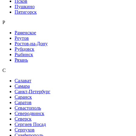
Псков
Пушкино
Пятигорск
Р
Раменское
Реутов
Ростов-на-Дону
Рубцовск
Рыбинск
Рязань
С
Салават
Самара
Санкт-Петербург
Саранск
Саратов
Севастополь
Северодвинск
Северск
Сергиев Посад
Серпухов
Симферополь