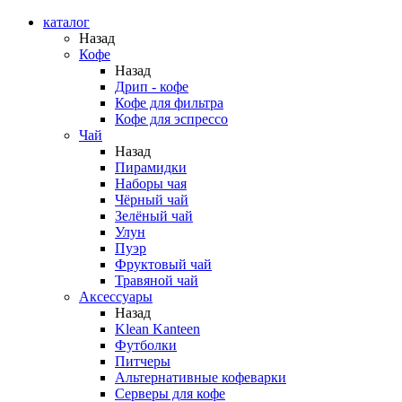
каталог
Назад
Кофе
Назад
Дрип - кофе
Кофе для фильтра
Кофе для эспрессо
Чай
Назад
Пирамидки
Наборы чая
Чёрный чай
Зелёный чай
Улун
Пуэр
Фруктовый чай
Травяной чай
Аксессуары
Назад
Klean Kanteen
Футболки
Питчеры
Альтернативные кофеварки
Серверы для кофе