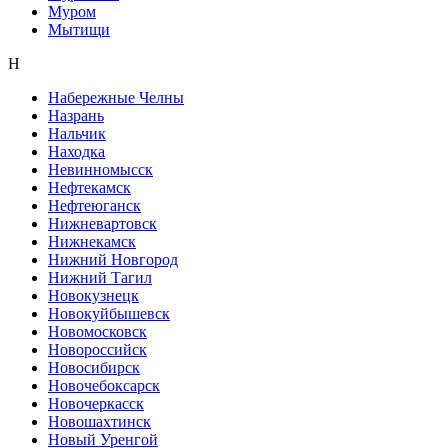
Муром
Мытищи
Н
Набережные Челны
Назрань
Нальчик
Находка
Невинномысск
Нефтекамск
Нефтеюганск
Нижневартовск
Нижнекамск
Нижний Новгород
Нижний Тагил
Новокузнецк
Новокуйбышевск
Новомосковск
Новороссийск
Новосибирск
Новочебоксарск
Новочеркасск
Новошахтинск
Новый Уренгой