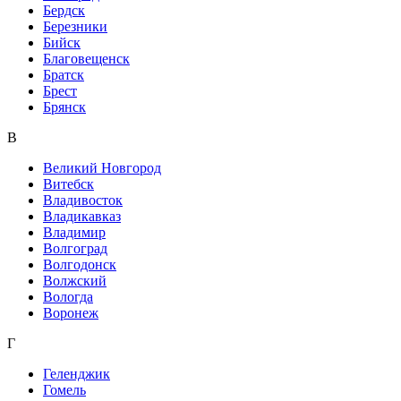
Бердск
Березники
Бийск
Благовещенск
Братск
Брест
Брянск
В
Великий Новгород
Витебск
Владивосток
Владикавказ
Владимир
Волгоград
Волгодонск
Волжский
Вологда
Воронеж
Г
Геленджик
Гомель