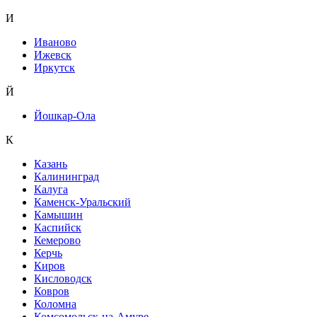
И
Иваново
Ижевск
Иркутск
Й
Йошкар-Ола
К
Казань
Калининград
Калуга
Каменск-Уральский
Камышин
Каспийск
Кемерово
Керчь
Киров
Кисловодск
Ковров
Коломна
Комсомольск-на-Амуре