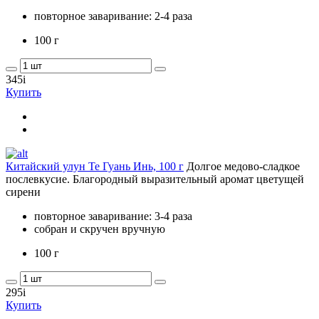
повторное заваривание: 2-4 раза
100 г
345
i
Купить
Китайский улун Те Гуань Инь, 100 г
Долгое медово-сладкое
послевкусие. Благородный выразительный аромат цветущей
сирени
повторное заваривание: 3-4 раза
собран и скручен вручную
100 г
295
i
Купить