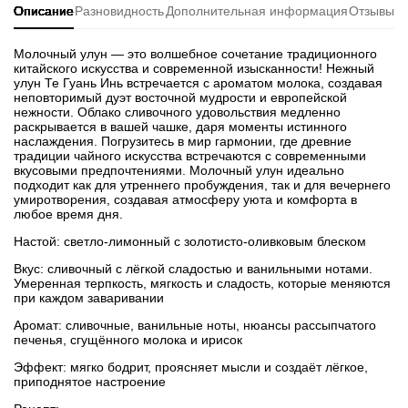
Описание
Разновидность
Дополнительная информация
Отзывы
Молочный улун — это волшебное сочетание традиционного
китайского искусства и современной изысканности! Нежный
улун Те Гуань Инь встречается с ароматом молока, создавая
неповторимый дуэт восточной мудрости и европейской
нежности. Облако сливочного удовольствия медленно
раскрывается в вашей чашке, даря моменты истинного
наслаждения. Погрузитесь в мир гармонии, где древние
традиции чайного искусства встречаются с современными
вкусовыми предпочтениями. Молочный улун идеально
подходит как для утреннего пробуждения, так и для вечернего
умиротворения, создавая атмосферу уюта и комфорта в
любое время дня.
Настой: светло-лимонный с золотисто-оливковым блеском
Вкус: сливочный с лёгкой сладостью и ванильными нотами.
Умеренная терпкость, мягкость и сладость, которые меняются
при каждом заваривании
Аромат: сливочные, ванильные ноты, нюансы рассыпчатого
печенья, сгущённого молока и ирисок
Эффект: мягко бодрит, проясняет мысли и создаёт лёгкое,
приподнятое настроение