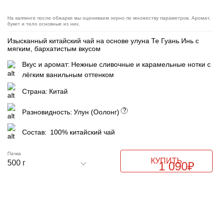
На каппинге после обжарки мы оцениваем зерно по множеству параметров. Аромат,
букет и тело основные из них.
Изысканный китайский чай на основе улуна Те Гуань Инь с
мягким, бархатистым вкусом
Вкус и аромат:
Нежные сливочные и карамельные нотки с
лёгким ванильным оттенком
Страна:
Китай
?
Разновидность:
Улун (Оолонг)
Состав:
100% китайский чай
Пачка
КУПИТЬ
500 г
1 090
₽