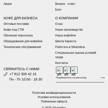
Акции
Вопрос - ответ
Самовывоз
Блог
Вы можете забрать заказ из наших кофеен:
КОФЕ ДЛЯ БИЗНЕСА
О КОМПАНИИ
1. Набережная Обводного канала 199-201, лит.К.
Оптовые поставки
О нас
Режим работы: ПН - ПТ с 08:30 до 21:00 / СБ - ВС с 12:00 до
21:00
Кофе под СТМ
Наше производство
Телефон
+7 812 309 42 16
- доб.3
Обучение персонала
Наша кофейня
2. Латышских Стрелков, 19Д.
Оборудование для кофейни
Школа бариста
Режим работы: ПН - ПТ с 09:00 до 19:00 / СБ - ВС с 10:00 до
19:00
Техническое обслуживание
Работать в Sibaristica
Телефон
+7 812 309 42 16
- доб.7
Специальная оценка условий
Срок хранения заказа в кофейне - 8 дней
труда
Обязательно дождитесь email уведомления о готовности
Контакты
заказа.
СВЯЖИТЕСЬ С НАМИ
+7 812 309 42 16
Пн - Пт 10:00 - 18:30
Политика конфиденциальности
Условия использования
Публичная оферта
© 2026 Sibaristica