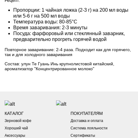
Рецепт:
Пропорции: 1 чайная ложка (2-3 г) на 200 мл воды
или 5-6 г на 500 мл воды
Температура воды: 80-85°C
Время заваривания: 2-3 минуты
Посуда: фарфоровый или стеклянный заварник,
предварительно прогреть горячей водой
Повторное заваривание: 2-4 раза. Подходит как для горячего,
так и для холодного заваривания
Состав: улун Те Гуань Инь крупнолистовой китайский,
ароматизатор "Концентрированное молоко"
Доставка
Бесплатная доставка
по Санкт-Петербургу и Москве для
заказов от 2500 руб.
Доставка в другие города и регионы России
- Точная
КАТАЛОГ
ПОКУПАТЕЛЯМ
стоимость курьерской доставки, доставки в постаматы и
Зерновой кофе
Доставка и оплата
пункты выдачи рассчитывается в корзине автоматически
Хороший чай
Система лояльности
*Оформили заказ в выходные?
- ожидайте подтверждение не
раньше понедельника.
Аксессуары
Сертификаты