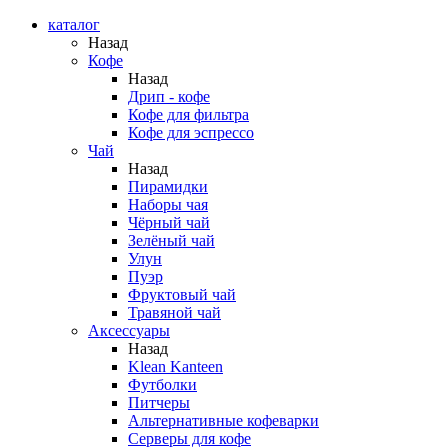
каталог
Назад
Кофе
Назад
Дрип - кофе
Кофе для фильтра
Кофе для эспрессо
Чай
Назад
Пирамидки
Наборы чая
Чёрный чай
Зелёный чай
Улун
Пуэр
Фруктовый чай
Травяной чай
Аксессуары
Назад
Klean Kanteen
Футболки
Питчеры
Альтернативные кофеварки
Серверы для кофе