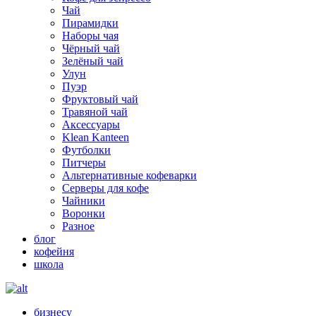
Чай
Пирамидки
Наборы чая
Чёрный чай
Зелёный чай
Улун
Пуэр
Фруктовый чай
Травяной чай
Аксессуары
Klean Kanteen
Футболки
Питчеры
Альтернативные кофеварки
Серверы для кофе
Чайники
Воронки
Разное
блог
кофейня
школа
бизнесу