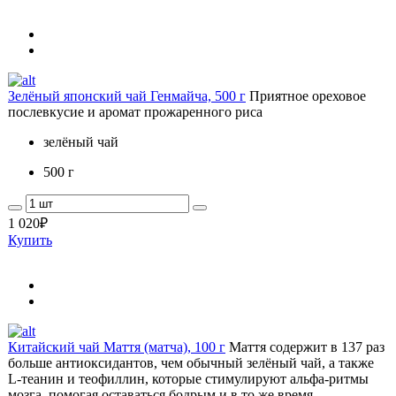
Зелёный японский чай Генмайча, 500 г
Приятное ореховое
послевкусие и аромат прожаренного риса
зелёный чай
500 г
1 020
₽
Купить
Китайский чай Маття (матча), 100 г
Маття содержит в 137 раз
больше антиоксидантов, чем обычный зелёный чай, а также
L-теанин и теофиллин, которые стимулируют альфа-ритмы
мозга, помогая оставаться бодрым и в то же время