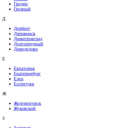
Гродно
Грозный
Д
Дербент
Дзержинск
Димитровград
Долгопрудный
Домодедово
Е
Евпатория
Екатеринбург
Елец
Ессентуки
Ж
Железногорск
Жуковский
З
Златоуст