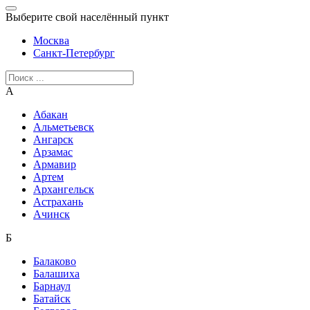
Выберите свой населённый пункт
Москва
Санкт-Петербург
А
Абакан
Альметьевск
Ангарск
Арзамас
Армавир
Артем
Архангельск
Астрахань
Ачинск
Б
Балаково
Балашиха
Барнаул
Батайск