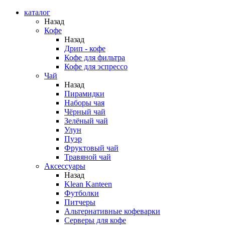
каталог
Назад
Кофе
Назад
Дрип - кофе
Кофе для фильтра
Кофе для эспрессо
Чай
Назад
Пирамидки
Наборы чая
Чёрный чай
Зелёный чай
Улун
Пуэр
Фруктовый чай
Травяной чай
Аксессуары
Назад
Klean Kanteen
Футболки
Питчеры
Альтернативные кофеварки
Серверы для кофе