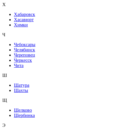
Х
Хабаровск
Хасавюрт
Химки
Ч
Чебоксары
Челябинск
Череповец
Черкесск
Чита
Ш
Шатура
Шахты
Щ
Щелково
Щербинка
Э