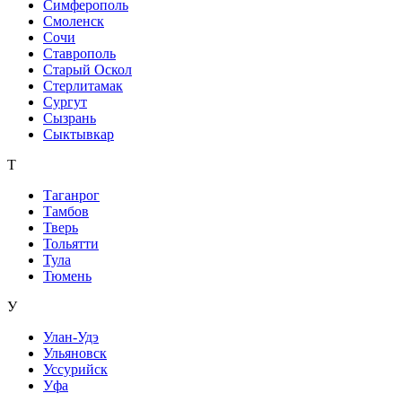
Симферополь
Смоленск
Сочи
Ставрополь
Старый Оскол
Стерлитамак
Сургут
Сызрань
Сыктывкар
Т
Таганрог
Тамбов
Тверь
Тольятти
Тула
Тюмень
У
Улан-Удэ
Ульяновск
Уссурийск
Уфа