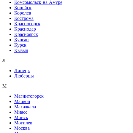
Комсомольск-на-Амуре
Копейск
Королев
Кострома
Красногорск
Краснодар
Красноярск
Курган
Курск
Кызыл
Л
Липецк
Люберцы
М
Магнитогорск
Майкоп
Махачкала
Миасс
Минск
Могилев
Москва