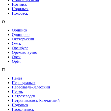
Ногинск
Норильск
Ноябрьск
О
Обнинск
Одинцово
Октябрьский
Омск
Оренбург
Орехово-Зуево
Орск
Орёл
П
Пенза
Первоуральск
Переславль-Залесский
Пермь
Петрозаводск
Петропавловск-Камчатский
Подольск
Прокопьевск