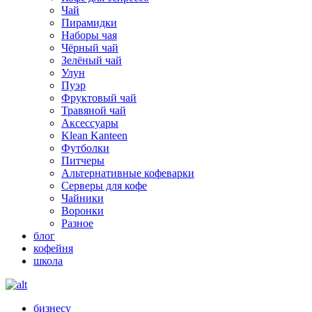
Чай
Пирамидки
Наборы чая
Чёрный чай
Зелёный чай
Улун
Пуэр
Фруктовый чай
Травяной чай
Аксессуары
Klean Kanteen
Футболки
Питчеры
Альтернативные кофеварки
Серверы для кофе
Чайники
Воронки
Разное
блог
кофейня
школа
бизнесу