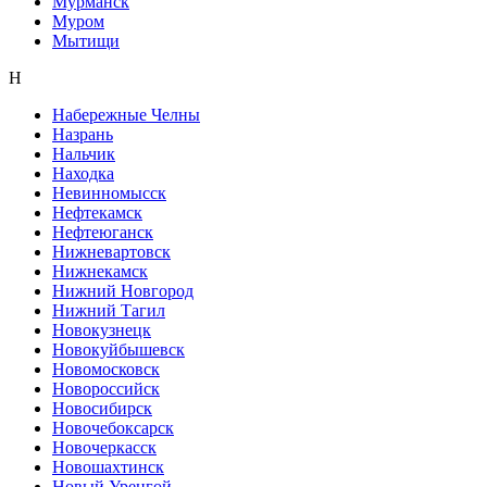
Мурманск
Муром
Мытищи
Н
Набережные Челны
Назрань
Нальчик
Находка
Невинномысск
Нефтекамск
Нефтеюганск
Нижневартовск
Нижнекамск
Нижний Новгород
Нижний Тагил
Новокузнецк
Новокуйбышевск
Новомосковск
Новороссийск
Новосибирск
Новочебоксарск
Новочеркасск
Новошахтинск
Новый Уренгой