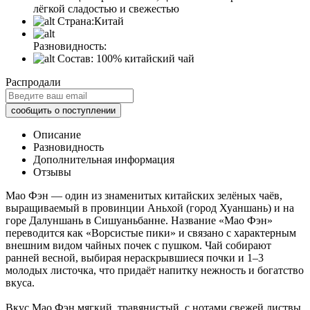
лёгкой сладостью и свежестью
Страна:
Китай
Разновидность:
Состав:
100% китайский чай
Распродали
Описание
Разновидность
Дополнительная информация
Отзывы
Мао Фэн — один из знаменитых китайских зелёных чаёв,
выращиваемый в провинции Аньхой (город Хуаншань) и на
горе Далуншань в Сишуаньбанне. Название «Мао Фэн»
переводится как «Ворсистые пики» и связано с характерным
внешним видом чайных почек с пушком. Чай собирают
ранней весной, выбирая нераскрывшиеся почки и 1–3
молодых листочка, что придаёт напитку нежность и богатство
вкуса.
Вкус Мао Фэн мягкий, травянистый, с нотами свежей листвы,