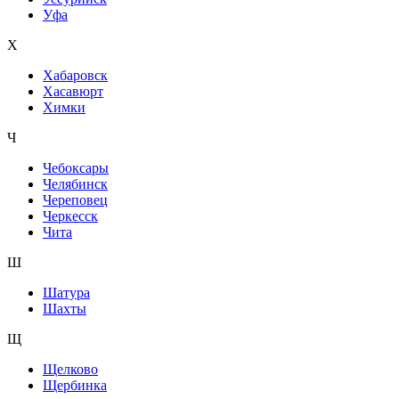
Уфа
Х
Хабаровск
Хасавюрт
Химки
Ч
Чебоксары
Челябинск
Череповец
Черкесск
Чита
Ш
Шатура
Шахты
Щ
Щелково
Щербинка