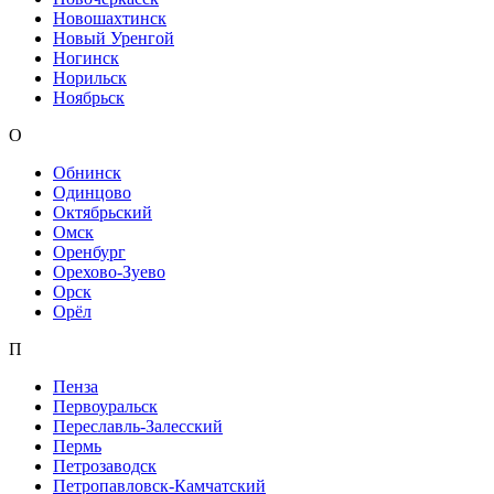
Новошахтинск
Новый Уренгой
Ногинск
Норильск
Ноябрьск
О
Обнинск
Одинцово
Октябрьский
Омск
Оренбург
Орехово-Зуево
Орск
Орёл
П
Пенза
Первоуральск
Переславль-Залесский
Пермь
Петрозаводск
Петропавловск-Камчатский