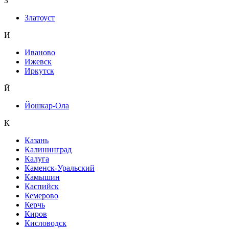
З
Златоуст
И
Иваново
Ижевск
Иркутск
Й
Йошкар-Ола
К
Казань
Калининград
Калуга
Каменск-Уральский
Камышин
Каспийск
Кемерово
Керчь
Киров
Кисловодск