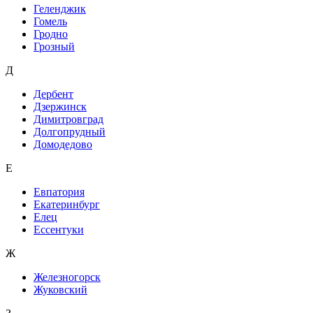
Геленджик
Гомель
Гродно
Грозный
Д
Дербент
Дзержинск
Димитровград
Долгопрудный
Домодедово
Е
Евпатория
Екатеринбург
Елец
Ессентуки
Ж
Железногорск
Жуковский