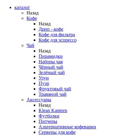
каталог
Назад
Кофе
Назад
Дрип - кофе
Кофе для фильтра
Кофе для эспрессо
Чай
Назад
Пирамидки
Наборы чая
Чёрный чай
Зелёный чай
Улун
Пуэр
Фруктовый чай
Травяной чай
Аксессуары
Назад
Klean Kanteen
Футболки
Питчеры
Альтернативные кофеварки
Серверы для кофе