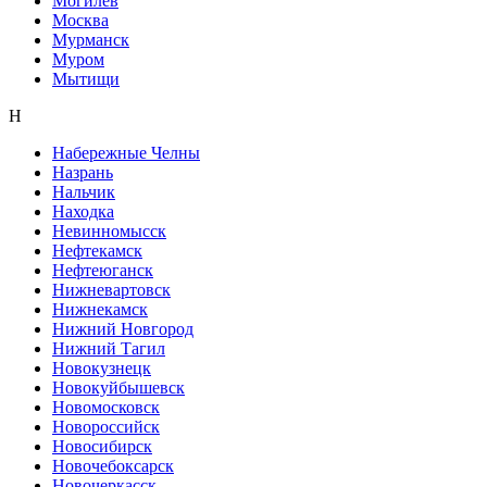
Могилев
Москва
Мурманск
Муром
Мытищи
Н
Набережные Челны
Назрань
Нальчик
Находка
Невинномысск
Нефтекамск
Нефтеюганск
Нижневартовск
Нижнекамск
Нижний Новгород
Нижний Тагил
Новокузнецк
Новокуйбышевск
Новомосковск
Новороссийск
Новосибирск
Новочебоксарск
Новочеркасск