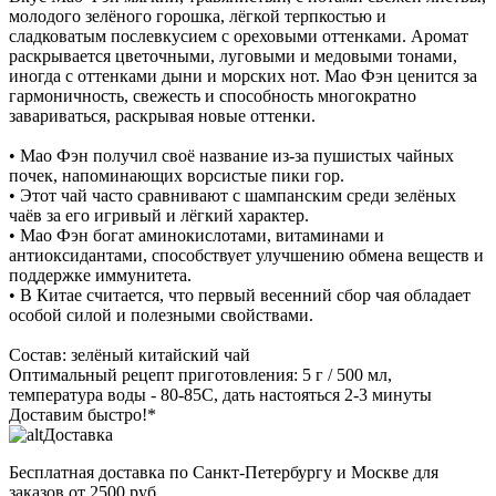
молодого зелёного горошка, лёгкой терпкостью и
сладковатым послевкусием с ореховыми оттенками. Аромат
раскрывается цветочными, луговыми и медовыми тонами,
иногда с оттенками дыни и морских нот. Мао Фэн ценится за
гармоничность, свежесть и способность многократно
завариваться, раскрывая новые оттенки.
• Мао Фэн получил своё название из-за пушистых чайных
почек, напоминающих ворсистые пики гор.
• Этот чай часто сравнивают с шампанским среди зелёных
чаёв за его игривый и лёгкий характер.
• Мао Фэн богат аминокислотами, витаминами и
антиоксидантами, способствует улучшению обмена веществ и
поддержке иммунитета.
• В Китае считается, что первый весенний сбор чая обладает
особой силой и полезными свойствами.
Состав: зелёный китайский чай
Оптимальный рецепт приготовления: 5 г / 500 мл,
температура воды - 80-85С, дать настояться 2-3 минуты
Доставим быстро!*
Доставка
Бесплатная доставка
по Санкт-Петербургу и Москве для
заказов от 2500 руб.