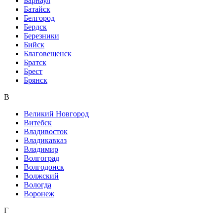
Барнаул
Батайск
Белгород
Бердск
Березники
Бийск
Благовещенск
Братск
Брест
Брянск
В
Великий Новгород
Витебск
Владивосток
Владикавказ
Владимир
Волгоград
Волгодонск
Волжский
Вологда
Воронеж
Г