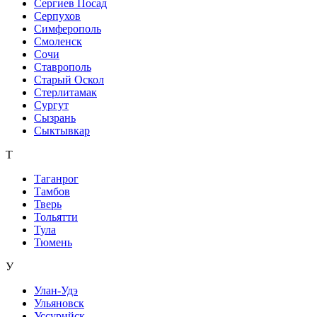
Сергиев Посад
Серпухов
Симферополь
Смоленск
Сочи
Ставрополь
Старый Оскол
Стерлитамак
Сургут
Сызрань
Сыктывкар
Т
Таганрог
Тамбов
Тверь
Тольятти
Тула
Тюмень
У
Улан-Удэ
Ульяновск
Уссурийск