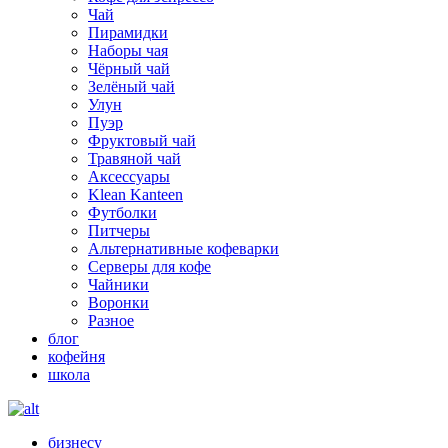
Чай
Пирамидки
Наборы чая
Чёрный чай
Зелёный чай
Улун
Пуэр
Фруктовый чай
Травяной чай
Аксессуары
Klean Kanteen
Футболки
Питчеры
Альтернативные кофеварки
Серверы для кофе
Чайники
Воронки
Разное
блог
кофейня
школа
бизнесу