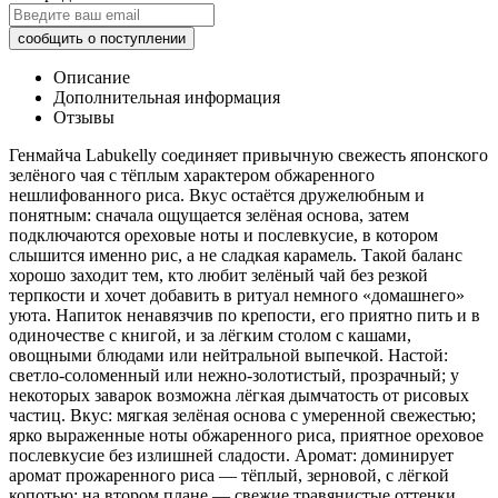
Описание
Дополнительная информация
Отзывы
Генмайча Labukelly соединяет привычную свежесть японского
зелёного чая с тёплым характером обжаренного
нешлифованного риса. Вкус остаётся дружелюбным и
понятным: сначала ощущается зелёная основа, затем
подключаются ореховые ноты и послевкусие, в котором
слышится именно рис, а не сладкая карамель. Такой баланс
хорошо заходит тем, кто любит зелёный чай без резкой
терпкости и хочет добавить в ритуал немного «домашнего»
уюта. Напиток ненавязчив по крепости, его приятно пить и в
одиночестве с книгой, и за лёгким столом с кашами,
овощными блюдами или нейтральной выпечкой. Настой:
светло-соломенный или нежно-золотистый, прозрачный; у
некоторых заварок возможна лёгкая дымчатость от рисовых
частиц. Вкус: мягкая зелёная основа с умеренной свежестью;
ярко выраженные ноты обжаренного риса, приятное ореховое
послевкусие без излишней сладости. Аромат: доминирует
аромат прожаренного риса — тёплый, зерновой, с лёгкой
копотью; на втором плане — свежие травянистые оттенки