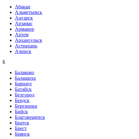
Абакан
Альметьевск
Ангарск
Арзамас
Армавир
Артем
Архангельск
Астрахань
Ачинск
Б
Балаково
Балашиха
Барнаул
Батайск
Белгород
Бердск
Березники
Бийск
Благовещенск
Братск
Брест
Брянск