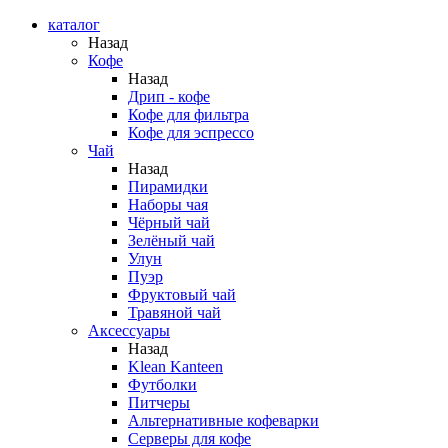
каталог
Назад
Кофе
Назад
Дрип - кофе
Кофе для фильтра
Кофе для эспрессо
Чай
Назад
Пирамидки
Наборы чая
Чёрный чай
Зелёный чай
Улун
Пуэр
Фруктовый чай
Травяной чай
Аксессуары
Назад
Klean Kanteen
Футболки
Питчеры
Альтернативные кофеварки
Серверы для кофе