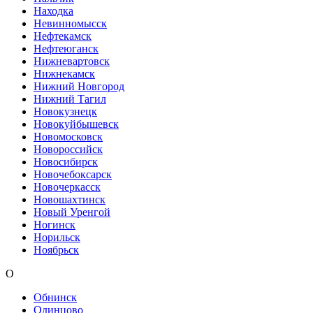
Находка
Невинномысск
Нефтекамск
Нефтеюганск
Нижневартовск
Нижнекамск
Нижний Новгород
Нижний Тагил
Новокузнецк
Новокуйбышевск
Новомосковск
Новороссийск
Новосибирск
Новочебоксарск
Новочеркасск
Новошахтинск
Новый Уренгой
Ногинск
Норильск
Ноябрьск
О
Обнинск
Одинцово