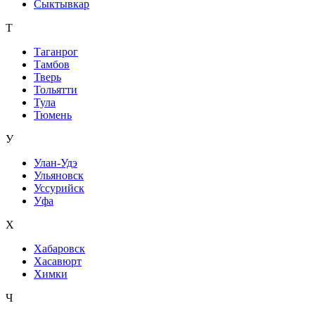
Сыктывкар
Т
Таганрог
Тамбов
Тверь
Тольятти
Тула
Тюмень
У
Улан-Удэ
Ульяновск
Уссурийск
Уфа
Х
Хабаровск
Хасавюрт
Химки
Ч