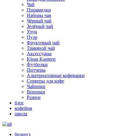
Чай
Пирамидки
Наборы чая
Чёрный чай
Зелёный чай
Улун
Пуэр
Фруктовый чай
Травяной чай
Аксессуары
Klean Kanteen
Футболки
Питчеры
Альтернативные кофеварки
Серверы для кофе
Чайники
Воронки
Разное
блог
кофейня
школа
бизнесу