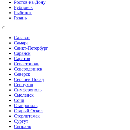
Ростов-на-Дону
Рубцовск
Рыбинск
Рязань
С
Салават
Самара
Санкт-Петербург
Саранск
Саратов
Севастополь
Северодвинск
Северск
Сергиев Посад
Серпухов
Симферополь
Смоленск
Сочи
Ставрополь
Старый Оскол
Стерлитамак
Сургут
Сызрань