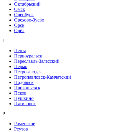
Октябрьский
Омск
Оренбург
Орехово-Зуево
Орск
Орёл
П
Пенза
Первоуральск
Переславль-Залесский
Пермь
Петрозаводск
Петропавловск-Камчатский
Подольск
Прокопьевск
Псков
Пушкино
Пятигорск
Р
Раменское
Реутов