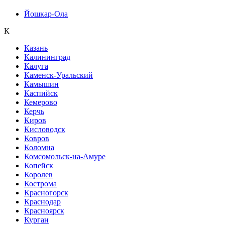
Йошкар-Ола
К
Казань
Калининград
Калуга
Каменск-Уральский
Камышин
Каспийск
Кемерово
Керчь
Киров
Кисловодск
Ковров
Коломна
Комсомольск-на-Амуре
Копейск
Королев
Кострома
Красногорск
Краснодар
Красноярск
Курган