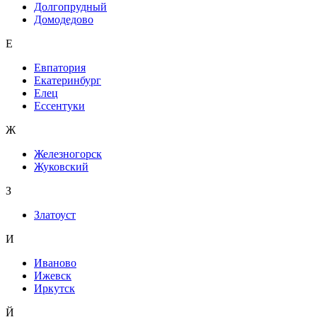
Долгопрудный
Домодедово
Е
Евпатория
Екатеринбург
Елец
Ессентуки
Ж
Железногорск
Жуковский
З
Златоуст
И
Иваново
Ижевск
Иркутск
Й