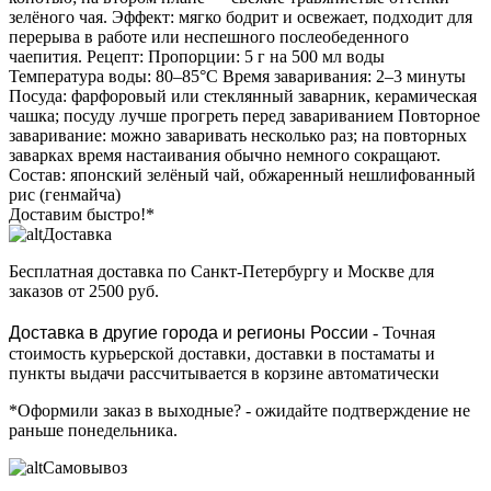
зелёного чая. Эффект: мягко бодрит и освежает, подходит для
перерыва в работе или неспешного послеобеденного
чаепития. Рецепт: Пропорции: 5 г на 500 мл воды
Температура воды: 80–85°C Время заваривания: 2–3 минуты
Посуда: фарфоровый или стеклянный заварник, керамическая
чашка; посуду лучше прогреть перед завариванием Повторное
заваривание: можно заваривать несколько раз; на повторных
заварках время настаивания обычно немного сокращают.
Состав: японский зелёный чай, обжаренный нешлифованный
рис (генмайча)
Доставим быстро!*
Доставка
Бесплатная доставка
по Санкт-Петербургу и Москве для
заказов от 2500 руб.
Доставка в другие города и регионы России
- Точная
стоимость курьерской доставки, доставки в постаматы и
пункты выдачи рассчитывается в корзине автоматически
*Оформили заказ в выходные?
- ожидайте подтверждение не
раньше понедельника.
Самовывоз