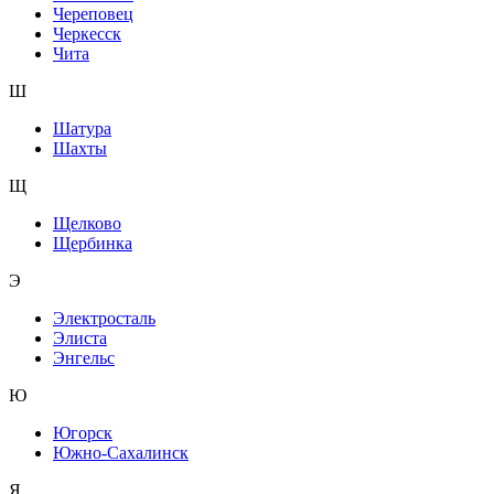
Череповец
Черкесск
Чита
Ш
Шатура
Шахты
Щ
Щелково
Щербинка
Э
Электросталь
Элиста
Энгельс
Ю
Югорск
Южно-Сахалинск
Я