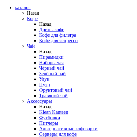
каталог
Назад
Кофе
Назад
Дрип - кофе
Кофе для фильтра
Кофе для эспрессо
Чай
Назад
Пирамидки
Наборы чая
Чёрный чай
Зелёный чай
Улун
Пуэр
Фруктовый чай
Травяной чай
Аксессуары
Назад
Klean Kanteen
Футболки
Питчеры
Альтернативные кофеварки
Серверы для кофе