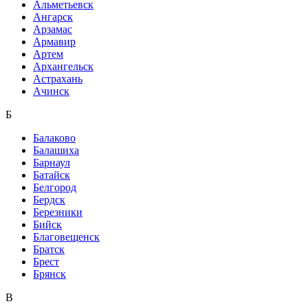
Альметьевск
Ангарск
Арзамас
Армавир
Артем
Архангельск
Астрахань
Ачинск
Б
Балаково
Балашиха
Барнаул
Батайск
Белгород
Бердск
Березники
Бийск
Благовещенск
Братск
Брест
Брянск
В