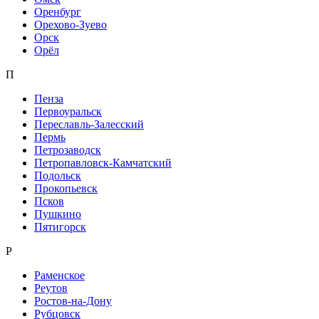
Оренбург
Орехово-Зуево
Орск
Орёл
П
Пенза
Первоуральск
Переславль-Залесский
Пермь
Петрозаводск
Петропавловск-Камчатский
Подольск
Прокопьевск
Псков
Пушкино
Пятигорск
Р
Раменское
Реутов
Ростов-на-Дону
Рубцовск