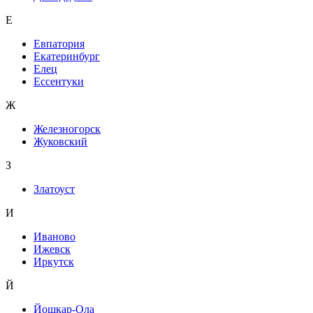
Е
Евпатория
Екатеринбург
Елец
Ессентуки
Ж
Железногорск
Жуковский
З
Златоуст
И
Иваново
Ижевск
Иркутск
Й
Йошкар-Ола