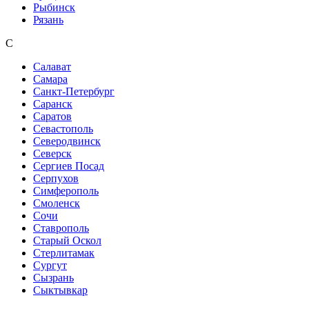
Рыбинск
Рязань
С
Салават
Самара
Санкт-Петербург
Саранск
Саратов
Севастополь
Северодвинск
Северск
Сергиев Посад
Серпухов
Симферополь
Смоленск
Сочи
Ставрополь
Старый Оскол
Стерлитамак
Сургут
Сызрань
Сыктывкар