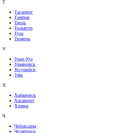
Т
Таганрог
Тамбов
Тверь
Тольятти
Тула
Тюмень
У
Улан-Удэ
Ульяновск
Уссурийск
Уфа
Х
Хабаровск
Хасавюрт
Химки
Ч
Чебоксары
Челябинск