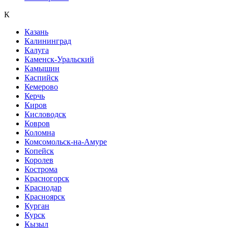
К
Казань
Калининград
Калуга
Каменск-Уральский
Камышин
Каспийск
Кемерово
Керчь
Киров
Кисловодск
Ковров
Коломна
Комсомольск-на-Амуре
Копейск
Королев
Кострома
Красногорск
Краснодар
Красноярск
Курган
Курск
Кызыл