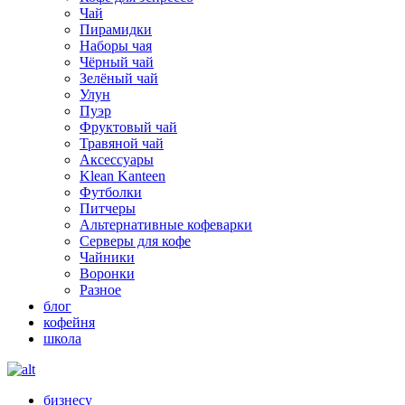
Чай
Пирамидки
Наборы чая
Чёрный чай
Зелёный чай
Улун
Пуэр
Фруктовый чай
Травяной чай
Аксессуары
Klean Kanteen
Футболки
Питчеры
Альтернативные кофеварки
Серверы для кофе
Чайники
Воронки
Разное
блог
кофейня
школа
бизнесу