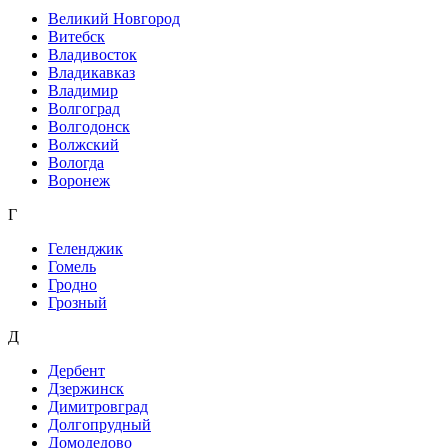
Великий Новгород
Витебск
Владивосток
Владикавказ
Владимир
Волгоград
Волгодонск
Волжский
Вологда
Воронеж
Г
Геленджик
Гомель
Гродно
Грозный
Д
Дербент
Дзержинск
Димитровград
Долгопрудный
Домодедово