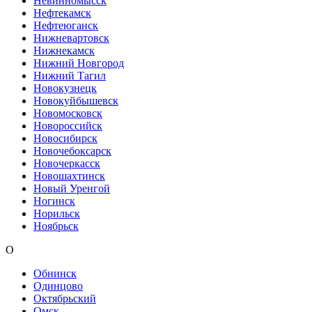
Невинномысск
Нефтекамск
Нефтеюганск
Нижневартовск
Нижнекамск
Нижний Новгород
Нижний Тагил
Новокузнецк
Новокуйбышевск
Новомосковск
Новороссийск
Новосибирск
Новочебоксарск
Новочеркасск
Новошахтинск
Новый Уренгой
Ногинск
Норильск
Ноябрьск
О
Обнинск
Одинцово
Октябрьский
Омск