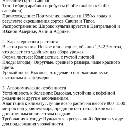
Название сорта: Catimor
Тип: Гибрид арабики и робусты (Coffea arabica x Coffea
canephora)
Происхождение: Португалия, выведен в 1950-х годах в
результате скрещивания сортов Caturra и Timor.
Распространение: Широко культивируется в Центральной и
Южной Америке, Азии и Африке.
2. Характеристики растения
Высота растения: Низкое или среднее, обычно 1,5–2,5 метра,
что делает его удобным для сбора урожая.
Форма листьев: Компактные, с густой листвой.
Плоды (ягоды): Округлые, среднего размера, чаще красного
цвета.
Урожайность: Высокая, что делает сорт экономически
выгодным для фермеров.
3. Агрономические особенности
Устойчивость к болезням: Высокая, устойчив к кофейной
ржавчине и другим заболеваниям.
Адаптация к климату: Лучше всего растет на высоте 800–1500
метров над уровнем моря, предпочитает теплый климат с
достаточным количеством осадков.
Требования к уходу: Нуждается в регулярной обрезке и уходе
для поддержания урожайности.