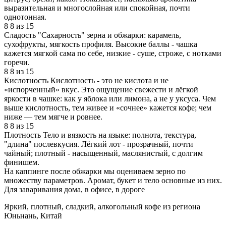
выразительная и многослойная или спокойная, почти
однотонная.
8
8 из 15
Сладость
"Сахарность" зерна и обжарки: карамель,
сухофрукты, мягкость профиля. Высокие баллы - чашка
кажется мягкой сама по себе, низкие - суше, строже, с нотками
горечи.
8
8 из 15
Кислотность
Кислотность - это не кислота и не
«испорченный» вкус. Это ощущение свежести и лёгкой
яркости в чашке: как у яблока или лимона, а не у уксуса. Чем
выше кислотность, тем живее и «сочнее» кажется кофе; чем
ниже — тем мягче и ровнее.
8
8 из 15
Плотность
Тело и вязкость на языке: полнота, текстура,
"длина" послевкусия. Лёгкий лот - прозрачный, почти
чайный; плотный - насыщенный, маслянистый, с долгим
финишем.
На каппинге после обжарки мы оцениваем зерно по
множеству параметров. Аромат, букет и тело основные из них.
Для заваривания дома, в офисе, в дороге
Яркий, плотный, сладкий, алкогольный кофе из региона
Юньнань, Китай