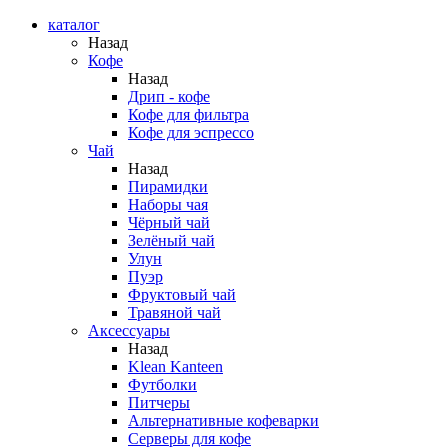
каталог
Назад
Кофе
Назад
Дрип - кофе
Кофе для фильтра
Кофе для эспрессо
Чай
Назад
Пирамидки
Наборы чая
Чёрный чай
Зелёный чай
Улун
Пуэр
Фруктовый чай
Травяной чай
Аксессуары
Назад
Klean Kanteen
Футболки
Питчеры
Альтернативные кофеварки
Серверы для кофе