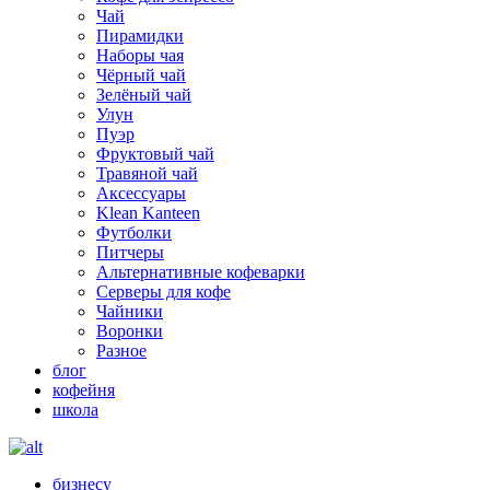
Чай
Пирамидки
Наборы чая
Чёрный чай
Зелёный чай
Улун
Пуэр
Фруктовый чай
Травяной чай
Аксессуары
Klean Kanteen
Футболки
Питчеры
Альтернативные кофеварки
Серверы для кофе
Чайники
Воронки
Разное
блог
кофейня
школа
бизнесу