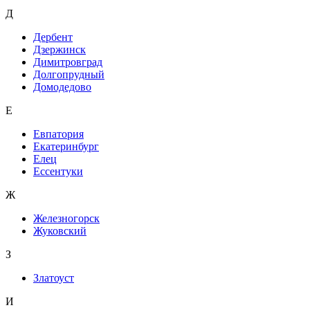
Д
Дербент
Дзержинск
Димитровград
Долгопрудный
Домодедово
Е
Евпатория
Екатеринбург
Елец
Ессентуки
Ж
Железногорск
Жуковский
З
Златоуст
И