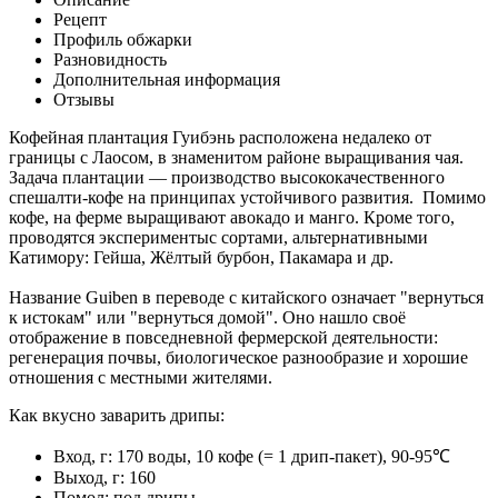
Рецепт
Профиль обжарки
Разновидность
Дополнительная информация
Отзывы
Кофейная плантация Гуибэнь расположена недалеко от
границы с Лаосом, в знаменитом районе выращивания чая.
Задача плантации — производство высококачественного
спешалти-кофе на принципах устойчивого развития. Помимо
кофе, на ферме выращивают авокадо и манго. Кроме того,
проводятся экспериментыс сортами, альтернативными
Катимору: Гейша, Жёлтый бурбон, Пакамара и др.
Название Guiben в переводе с китайского означает "вернуться
к истокам" или "вернуться домой". Оно нашло своё
отображение в повседневной фермерской деятельности:
регенерация почвы, биологическое разнообразие и хорошие
отношения с местными жителями.
Как вкусно заварить дрипы:
Вход, г: 170 воды, 10 кофе (= 1 дрип-пакет), 90-95℃
Выход, г: 160
Помол: под дрипы