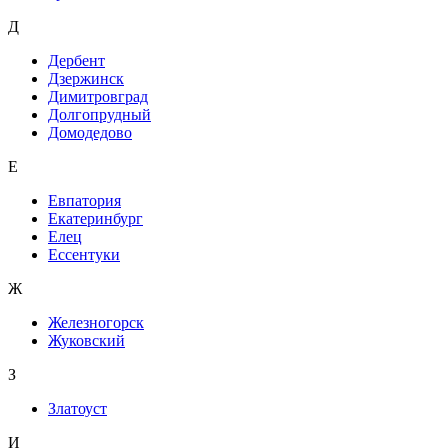
Д
Дербент
Дзержинск
Димитровград
Долгопрудный
Домодедово
Е
Евпатория
Екатеринбург
Елец
Ессентуки
Ж
Железногорск
Жуковский
З
Златоуст
И