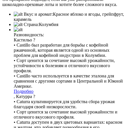
шоколадно-ореховые лоты и хотите более сложного вкуса.
Вкус и аромат:
Красное яблоко и ягоды, грейпфрут,
карамель
Страна:
Колумбия
Разновидность:
Кастильо
?
• Castillo был разработан для борьбы с кофейной
ржавчиной, которая является одной из основных
проблем для кофейной индустрии в Колумбии.
• Сорт ценится за сочетание высокой урожайности,
устойчивости к болезням и отличного вкусового
профиля.
• Castillo часто используется в качестве эталона для
сравнения с другими сортами в Центральной и Южной
Америке.
Подробно
, Катурра
?
• Caturra культивируется для удобства сбора урожая
благодаря своей низкорослости.
• Сорт ценится за сочетание высокой урожайности и
отличного вкусового профиля.
• Caturra доступен в двух цветовых вариантах: красном
и желтом, что добавляет разнообразия в его