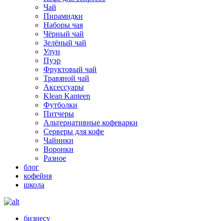
Чай
Пирамидки
Наборы чая
Чёрный чай
Зелёный чай
Улун
Пуэр
Фруктовый чай
Травяной чай
Аксессуары
Klean Kanteen
Футболки
Питчеры
Альтернативные кофеварки
Серверы для кофе
Чайники
Воронки
Разное
блог
кофейня
школа
бизнесу