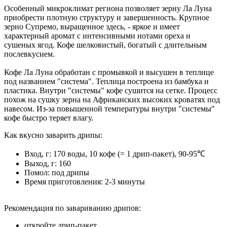
Особенный микроклимат региона позволяет зерну Ла Луна
приобрести плотную структуру и завершенность. Крупное
зерно Супремо, выращенное здесь, - яркое и имеет
характерный аромат с интенсивными нотами ореха и
сушеных ягод. Кофе шелковистый, богатый с длительным
послевкусием.
Кофе Ла Луна обработан с промывкой и высушен в теплице
под названием "система". Теплица построена из бамбука и
пластика. Внутри "системы" кофе сушится на сетке. Процесс
похож на сушку зерна на Африканских высоких кроватях под
навесом. Из-за повышенной температуры внутри "системы"
кофе быстро теряет влагу.
Как вкусно заварить дрипы:
Вход, г: 170 воды, 10 кофе (= 1 дрип-пакет), 90-95℃
Выход, г: 160
Помол: под дрипы
Время приготовления: 2-3 минуты
Рекомендация по завариванию дрипов:
откройте дрип-пакет