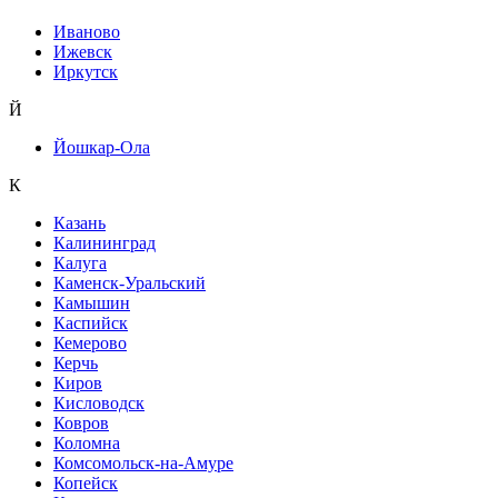
Иваново
Ижевск
Иркутск
Й
Йошкар-Ола
К
Казань
Калининград
Калуга
Каменск-Уральский
Камышин
Каспийск
Кемерово
Керчь
Киров
Кисловодск
Ковров
Коломна
Комсомольск-на-Амуре
Копейск