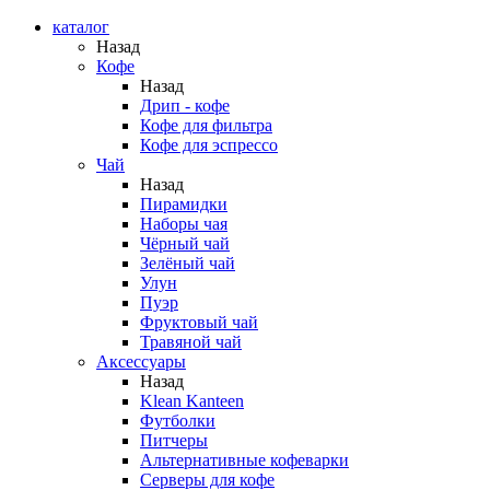
каталог
Назад
Кофе
Назад
Дрип - кофе
Кофе для фильтра
Кофе для эспрессо
Чай
Назад
Пирамидки
Наборы чая
Чёрный чай
Зелёный чай
Улун
Пуэр
Фруктовый чай
Травяной чай
Аксессуары
Назад
Klean Kanteen
Футболки
Питчеры
Альтернативные кофеварки
Серверы для кофе