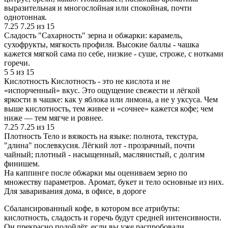
выразительная и многослойная или спокойная, почти
однотонная.
7.25
7.25 из 15
Сладость
"Сахарность" зерна и обжарки: карамель,
сухофрукты, мягкость профиля. Высокие баллы - чашка
кажется мягкой сама по себе, низкие - суше, строже, с нотками
горечи.
5
5 из 15
Кислотность
Кислотность - это не кислота и не
«испорченный» вкус. Это ощущение свежести и лёгкой
яркости в чашке: как у яблока или лимона, а не у уксуса. Чем
выше кислотность, тем живее и «сочнее» кажется кофе; чем
ниже — тем мягче и ровнее.
7.25
7.25 из 15
Плотность
Тело и вязкость на языке: полнота, текстура,
"длина" послевкусия. Лёгкий лот - прозрачный, почти
чайный; плотный - насыщенный, маслянистый, с долгим
финишем.
На каппинге после обжарки мы оцениваем зерно по
множеству параметров. Аромат, букет и тело основные из них.
Для заваривания дома, в офисе, в дороге
Сбалансированный кофе, в котором все атрибуты:
кислотность, сладость и горечь будут средней интенсивности.
Он прекрасно подойдёт, если вы уже распробовали