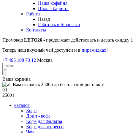
Наша кофейня
Школа бариста
Работа
Назад
Работать в Sibaristica
Контакты
Промокод
LETO26
- продолжает действовать и давать скидку
Теперь наш вкусный чай доступен и в
пирамидках
!
+7 495 108 73 12
Москва
Ваша корзина
Вам осталось 2500
i
до бесплатной доставки!
0
i
2500
i
каталог
Кофе
Дрип - кофе
Кофе для фильтра
Кофе для эспрессо
Чай