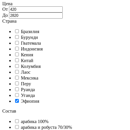
Цена
От
До
Страна
Бразилия
Бурунди
Гватемала
Индонезия
Кения
Китай
Колумбия
Лаос
Мексика
Перу
Руанда
Уганда
Эфиопия
Состав
арабика 100%
арабика и робуста 70/30%