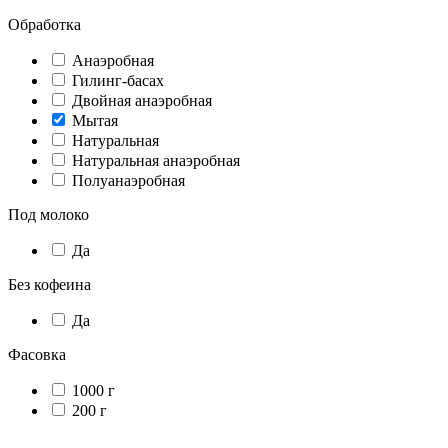
Обработка
Анаэробная
Гилинг-басах
Двойная анаэробная
Мытая
Натуральная
Натуральная анаэробная
Полуанаэробная
Под молоко
Да
Без кофеина
Да
Фасовка
1000 г
200 г