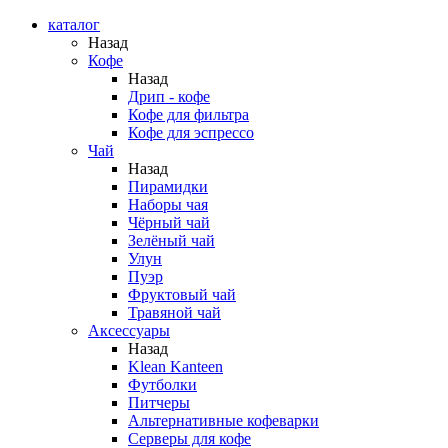
каталог
Назад
Кофе
Назад
Дрип - кофе
Кофе для фильтра
Кофе для эспрессо
Чай
Назад
Пирамидки
Наборы чая
Чёрный чай
Зелёный чай
Улун
Пуэр
Фруктовый чай
Травяной чай
Аксессуары
Назад
Klean Kanteen
Футболки
Питчеры
Альтернативные кофеварки
Серверы для кофе