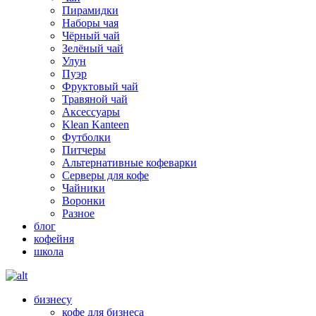
Пирамидки
Наборы чая
Чёрный чай
Зелёный чай
Улун
Пуэр
Фруктовый чай
Травяной чай
Аксессуары
Klean Kanteen
Футболки
Питчеры
Альтернативные кофеварки
Серверы для кофе
Чайники
Воронки
Разное
блог
кофейня
школа
бизнесу
кофе для бизнеса