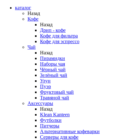
каталог
Назад
Кофе
Назад
Дрип - кофе
Кофе для фильтра
Кофе для эспрессо
Чай
Назад
Пирамидки
Наборы чая
Чёрный чай
Зелёный чай
Улун
Пуэр
Фруктовый чай
Травяной чай
Аксессуары
Назад
Klean Kanteen
Футболки
Питчеры
Альтернативные кофеварки
Серверы для кофе