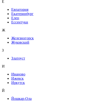
Е
Евпатория
Екатеринбург
Елец
Ессентуки
Ж
Железногорск
Жуковский
З
Златоуст
И
Иваново
Ижевск
Иркутск
Й
Йошкар-Ола