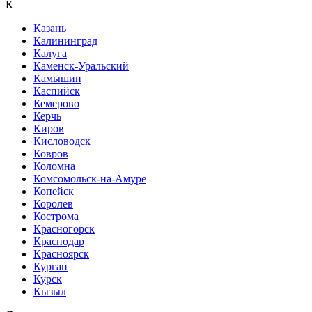
К
Казань
Калининград
Калуга
Каменск-Уральский
Камышин
Каспийск
Кемерово
Керчь
Киров
Кисловодск
Ковров
Коломна
Комсомольск-на-Амуре
Копейск
Королев
Кострома
Красногорск
Краснодар
Красноярск
Курган
Курск
Кызыл