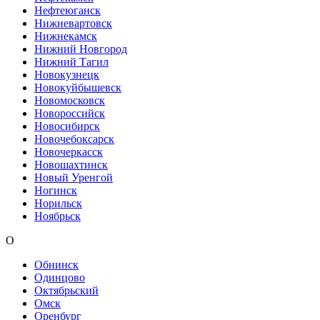
Нефтеюганск
Нижневартовск
Нижнекамск
Нижний Новгород
Нижний Тагил
Новокузнецк
Новокуйбышевск
Новомосковск
Новороссийск
Новосибирск
Новочебоксарск
Новочеркасск
Новошахтинск
Новый Уренгой
Ногинск
Норильск
Ноябрьск
О
Обнинск
Одинцово
Октябрьский
Омск
Оренбург