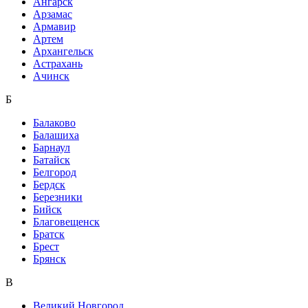
Ангарск
Арзамас
Армавир
Артем
Архангельск
Астрахань
Ачинск
Б
Балаково
Балашиха
Барнаул
Батайск
Белгород
Бердск
Березники
Бийск
Благовещенск
Братск
Брест
Брянск
В
Великий Новгород