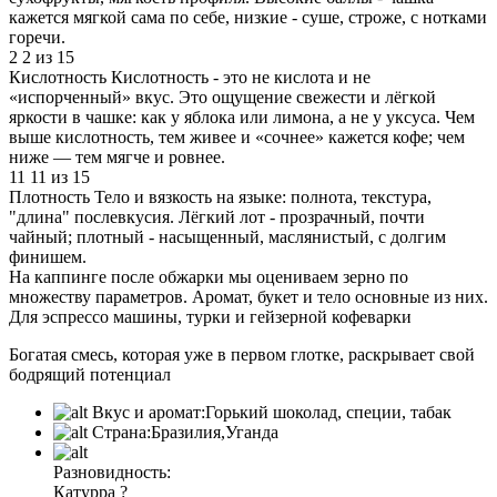
кажется мягкой сама по себе, низкие - суше, строже, с нотками
горечи.
2
2 из 15
Кислотность
Кислотность - это не кислота и не
«испорченный» вкус. Это ощущение свежести и лёгкой
яркости в чашке: как у яблока или лимона, а не у уксуса. Чем
выше кислотность, тем живее и «сочнее» кажется кофе; чем
ниже — тем мягче и ровнее.
11
11 из 15
Плотность
Тело и вязкость на языке: полнота, текстура,
"длина" послевкусия. Лёгкий лот - прозрачный, почти
чайный; плотный - насыщенный, маслянистый, с долгим
финишем.
На каппинге после обжарки мы оцениваем зерно по
множеству параметров. Аромат, букет и тело основные из них.
Для эспрессо машины, турки и гейзерной кофеварки
Богатая смесь, которая уже в первом глотке, раскрывает свой
бодрящий потенциал
Вкус и аромат:
Горький шоколад, специи, табак
Страна:
Бразилия,Уганда
Разновидность:
Катурра
?