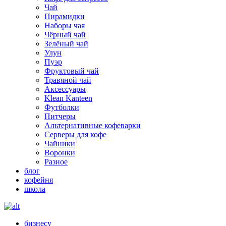
Чай
Пирамидки
Наборы чая
Чёрный чай
Зелёный чай
Улун
Пуэр
Фруктовый чай
Травяной чай
Аксессуары
Klean Kanteen
Футболки
Питчеры
Альтернативные кофеварки
Серверы для кофе
Чайники
Воронки
Разное
блог
кофейня
школа
бизнесу