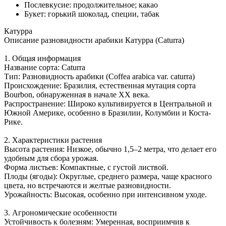
Послевкусие: продолжительное; какао
Букет: горький шоколад, специи, табак
Катурра
Описание разновидности арабики Катурра (Caturra)
1. Общая информация
Название сорта: Caturra
Тип: Разновидность арабики (Coffea arabica var. caturra)
Происхождение: Бразилия, естественная мутация сорта
Bourbon, обнаруженная в начале XX века.
Распространение: Широко культивируется в Центральной и
Южной Америке, особенно в Бразилии, Колумбии и Коста-
Рике.
2. Характеристики растения
Высота растения: Низкое, обычно 1,5–2 метра, что делает его
удобным для сбора урожая.
Форма листьев: Компактные, с густой листвой.
Плоды (ягоды): Округлые, среднего размера, чаще красного
цвета, но встречаются и желтые разновидности.
Урожайность: Высокая, особенно при интенсивном уходе.
3. Агрономические особенности
Устойчивость к болезням: Умеренная, восприимчив к