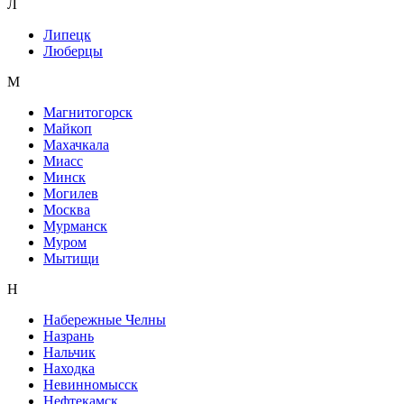
Л
Липецк
Люберцы
М
Магнитогорск
Майкоп
Махачкала
Миасс
Минск
Могилев
Москва
Мурманск
Муром
Мытищи
Н
Набережные Челны
Назрань
Нальчик
Находка
Невинномысск
Нефтекамск