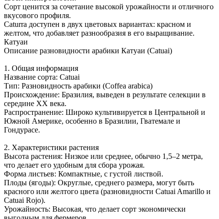
Сорт ценится за сочетание высокой урожайности и отличного
вкусового профиля.
Caturra доступен в двух цветовых вариантах: красном и
желтом, что добавляет разнообразия в его выращивание.
Катуаи
Описание разновидности арабики Катуаи (Catuai)
1. Общая информация
Название сорта: Catuai
Тип: Разновидность арабики (Coffea arabica)
Происхождение: Бразилия, выведен в результате селекции в
середине XX века.
Распространение: Широко культивируется в Центральной и
Южной Америке, особенно в Бразилии, Гватемале и
Гондурасе.
2. Характеристики растения
Высота растения: Низкое или среднее, обычно 1,5–2 метра,
что делает его удобным для сбора урожая.
Форма листьев: Компактные, с густой листвой.
Плоды (ягоды): Округлые, среднего размера, могут быть
красного или желтого цвета (разновидности Catuai Amarillo и
Catuai Rojo).
Урожайность: Высокая, что делает сорт экономически
выгодным для фермеров.