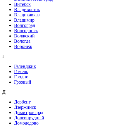
Витебск
Владивосток
Владикавказ
Владимир
Волгоград
Волгодонск
Волжский
Вологда
Воронеж
Г
Геленджик
Гомель
Гродно
Грозный
Д
Дербент
Дзержинск
Димитровград
Долгопрудный
Домодедово