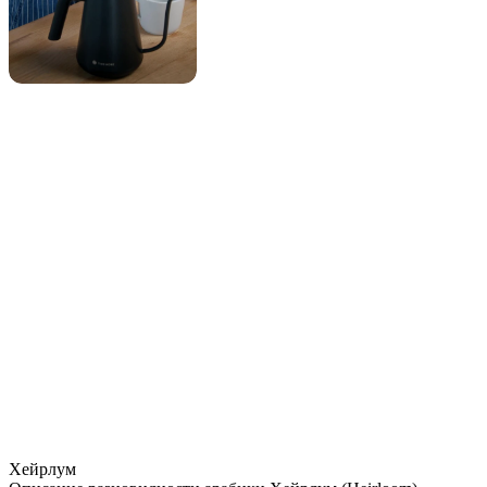
Хейрлум