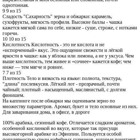
однотонная.
9
9 из 15
Сладость
"Сахарность" зерна и обжарки: карамель,
сухофрукты, мягкость профиля. Высокие баллы - чашка
кажется мягкой сама по себе, низкие - суше, строже, с нотками
горечи.
10
10 из 15
Кислотность
Кислотность - это не кислота и не
«испорченный» вкус. Это ощущение свежести и лёгкой
яркости в чашке: как у яблока или лимона, а не у уксуса. Чем
выше кислотность, тем живее и «сочнее» кажется кофе; чем
ниже — тем мягче и ровнее.
7
7 из 15
Плотность
Тело и вязкость на языке: полнота, текстура,
"длина" послевкусия. Лёгкий лот - прозрачный, почти
чайный; плотный - насыщенный, маслянистый, с долгим
финишем.
На каппинге после обжарки мы оцениваем зерно по
множеству параметров. Аромат, букет и тело основные из них.
Для заваривания дома, в офисе, в дороге
100% арабика, сезонный кофе. Отличается сладким ароматом,
особенной кислинкой во вкусе, которые так присущи
высокогорной арабике из Эфиопии. Пользуется особой
популярностью среди кофейных гурманов, которые почитают