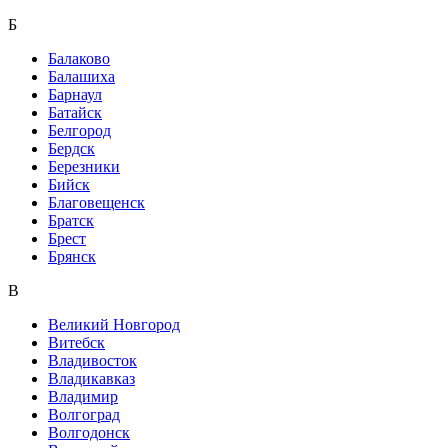
Б
Балаково
Балашиха
Барнаул
Батайск
Белгород
Бердск
Березники
Бийск
Благовещенск
Братск
Брест
Брянск
В
Великий Новгород
Витебск
Владивосток
Владикавказ
Владимир
Волгоград
Волгодонск