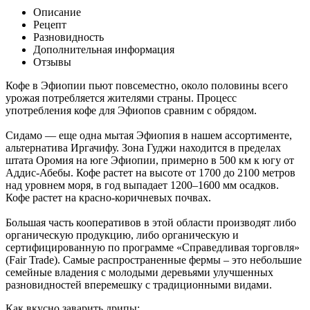
Описание
Рецепт
Разновидность
Дополнительная информация
Отзывы
Кофе в Эфиопии пьют повсеместно, около половины всего
урожая потребляется жителями страны. Процесс
употребления кофе для Эфиопов сравним с обрядом.
Сидамо — еще одна мытая Эфиопия в нашем ассортименте,
альтернатива Иргачифу. Зона Гуджи находится в пределах
штата Оромия на юге Эфиопии, примерно в 500 км к югу от
Аддис-Абебы. Кофе растет на высоте от 1700 до 2100 метров
над уровнем моря, в год выпадает 1200–1600 мм осадков.
Кофе растет на красно-коричневых почвах.
Большая часть кооперативов в этой области производят либо
органическую продукцию, либо органическую и
сертифицированную по программе «Справедливая торговля»
(Fair Trade). Самые распространенные фермы – это небольшие
семейные владения с молодыми деревьями улучшенных
разновидностей вперемешку с традиционными видами.
Как вкусно заварить дрипы: