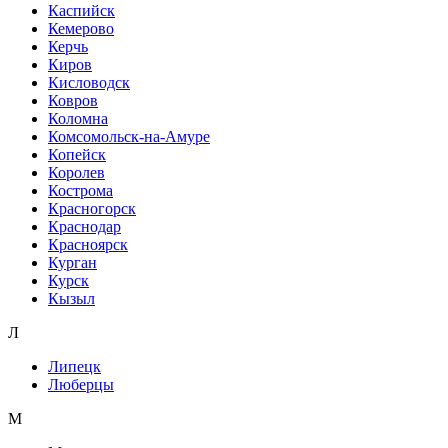
Каспийск
Кемерово
Керчь
Киров
Кисловодск
Ковров
Коломна
Комсомольск-на-Амуре
Копейск
Королев
Кострома
Красногорск
Краснодар
Красноярск
Курган
Курск
Кызыл
Л
Липецк
Люберцы
М