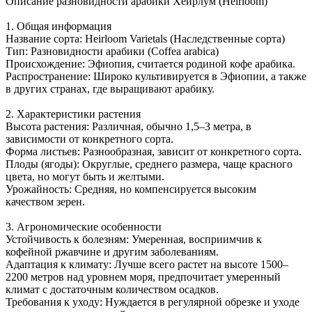
Описание разновидности арабики Хейрлум (Heirloom)
1. Общая информация
Название сорта: Heirloom Varietals (Наследственные сорта)
Тип: Разновидности арабики (Coffea arabica)
Происхождение: Эфиопия, считается родиной кофе арабика.
Распространение: Широко культивируется в Эфиопии, а также
в других странах, где выращивают арабику.
2. Характеристики растения
Высота растения: Различная, обычно 1,5–3 метра, в
зависимости от конкретного сорта.
Форма листьев: Разнообразная, зависит от конкретного сорта.
Плоды (ягоды): Округлые, среднего размера, чаще красного
цвета, но могут быть и желтыми.
Урожайность: Средняя, но компенсируется высоким
качеством зерен.
3. Агрономические особенности
Устойчивость к болезням: Умеренная, восприимчив к
кофейной ржавчине и другим заболеваниям.
Адаптация к климату: Лучше всего растет на высоте 1500–
2200 метров над уровнем моря, предпочитает умеренный
климат с достаточным количеством осадков.
Требования к уходу: Нуждается в регулярной обрезке и уходе