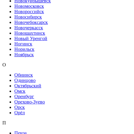
Новокуйбышевск
Новомосковск
Новороссийск
Новосибирск
Новочебоксарск
Новочеркасск
Новошахтинск
Новый Уренгой
Ногинск
Норильск
Ноябрьск
О
Обнинск
Одинцово
Октябрьский
Омск
Оренбург
Орехово-Зуево
Орск
Орёл
П
Пенза