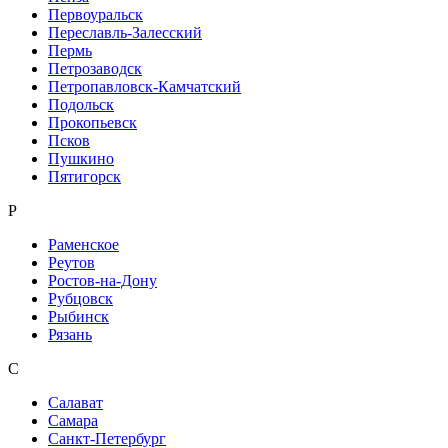
Первоуральск
Переславль-Залесский
Пермь
Петрозаводск
Петропавловск-Камчатский
Подольск
Прокопьевск
Псков
Пушкино
Пятигорск
Р
Раменское
Реутов
Ростов-на-Дону
Рубцовск
Рыбинск
Рязань
С
Салават
Самара
Санкт-Петербург