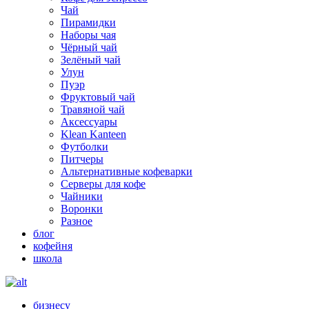
Чай
Пирамидки
Наборы чая
Чёрный чай
Зелёный чай
Улун
Пуэр
Фруктовый чай
Травяной чай
Аксессуары
Klean Kanteen
Футболки
Питчеры
Альтернативные кофеварки
Серверы для кофе
Чайники
Воронки
Разное
блог
кофейня
школа
бизнесу