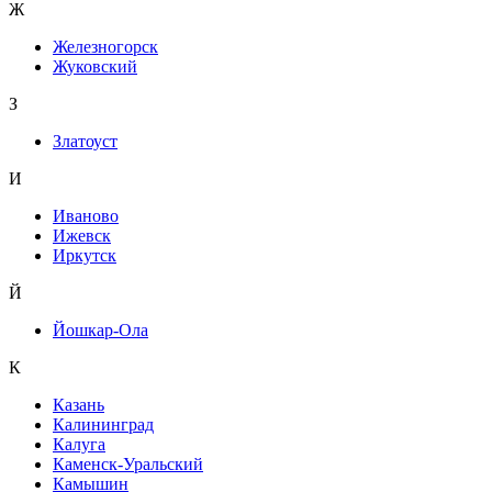
Ж
Железногорск
Жуковский
З
Златоуст
И
Иваново
Ижевск
Иркутск
Й
Йошкар-Ола
К
Казань
Калининград
Калуга
Каменск-Уральский
Камышин