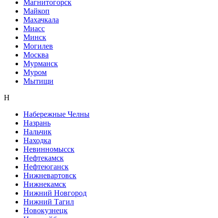
Магнитогорск
Майкоп
Махачкала
Миасс
Минск
Могилев
Москва
Мурманск
Муром
Мытищи
Н
Набережные Челны
Назрань
Нальчик
Находка
Невинномысск
Нефтекамск
Нефтеюганск
Нижневартовск
Нижнекамск
Нижний Новгород
Нижний Тагил
Новокузнецк