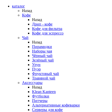
каталог
Назад
Кофе
Назад
Дрип - кофе
Кофе для фильтра
Кофе для эспрессо
Чай
Назад
Пирамидки
Наборы чая
Чёрный чай
Зелёный чай
Улун
Пуэр
Фруктовый чай
Травяной чай
Аксессуары
Назад
Klean Kanteen
Футболки
Питчеры
Альтернативные кофеварки
Серверы для кофе