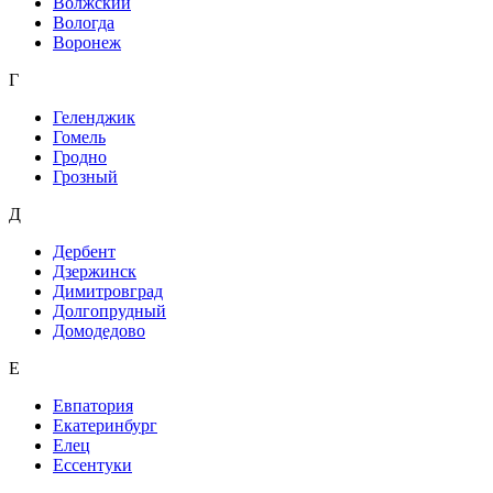
Волжский
Вологда
Воронеж
Г
Геленджик
Гомель
Гродно
Грозный
Д
Дербент
Дзержинск
Димитровград
Долгопрудный
Домодедово
Е
Евпатория
Екатеринбург
Елец
Ессентуки