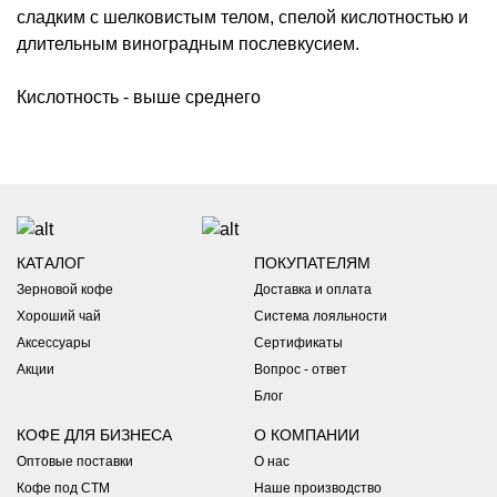
сладким с шелковистым телом, спелой кислотностью и
длительным виноградным послевкусием.
Кислотность - выше среднего
Доставка
Бесплатная доставка
по Санкт-Петербургу и Москве для
заказов от 2500 руб.
Доставка в другие города и регионы России
- Точная
КАТАЛОГ
ПОКУПАТЕЛЯМ
стоимость курьерской доставки, доставки в постаматы и
Зерновой кофе
Доставка и оплата
пункты выдачи рассчитывается в корзине автоматически
Хороший чай
Система лояльности
*Оформили заказ в выходные?
- ожидайте подтверждение не
раньше понедельника.
Аксессуары
Сертификаты
Акции
Вопрос - ответ
Самовывоз
Блог
Вы можете забрать заказ из наших кофеен:
КОФЕ ДЛЯ БИЗНЕСА
О КОМПАНИИ
1. Набережная Обводного канала 199-201, лит.К.
Оптовые поставки
О нас
Режим работы: ПН - ПТ с 08:30 до 21:00 / СБ - ВС с 12:00 до
с 00:00 до 00:15 сек медленное предсмачивание 50
21:00
Кофе под СТМ
Наше производство
г воды