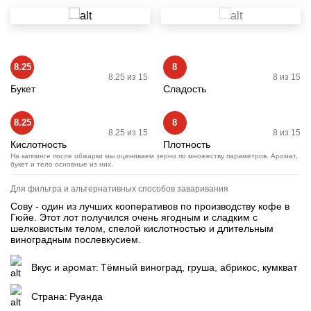
8.25
8
8.25 из 15
8 из 15
Букет
Сладость
8.25
8
8.25 из 15
8 из 15
Кислотность
Плотность
На каппинге после обжарки мы оцениваем зерно по множеству параметров. Аромат,
букет и тело основные из них.
Для фильтра и альтернативных способов заваривания
Сову - один из лучших кооперативов по производству кофе в
Гюйе. Этот лот получился очень ягодным и сладким с
шелковистым телом, спелой кислотностью и длительным
виноградным послевкусием.
Вкус и аромат:
Тёмный виноград, груша, абрикос, кумкват
Страна:
Руанда