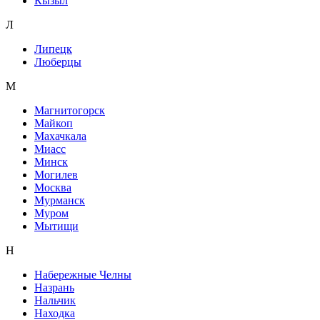
Кызыл
Л
Липецк
Люберцы
М
Магнитогорск
Майкоп
Махачкала
Миасс
Минск
Могилев
Москва
Мурманск
Муром
Мытищи
Н
Набережные Челны
Назрань
Нальчик
Находка