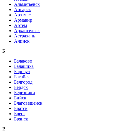
Альметьевск
Ангарск
Арзамас
Армавир
Артем
Архангельск
Астрахань
Ачинск
Б
Балаково
Балашиха
Барнаул
Батайск
Белгород
Бердск
Березники
Бийск
Благовещенск
Братск
Брест
Брянск
В