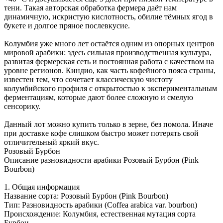
тени. Такая авторская обработка фермера даёт нам
динамичную, искристую кислотность, обилие тёмных ягод в
букете и долгое пряное послевкусие.
Колумбия уже много лет остаётся одним из опорных центров
мировой арабики: здесь сильная производственная культура,
развитая фермерская сеть и постоянная работа с качеством на
уровне регионов. Киндио, как часть кофейного пояса страны,
известен тем, что сочетает классическую чистоту
колумбийского профиля с открытостью к экспериментальным
ферментациям, которые дают более сложную и смелую
сенсорику.
Данный лот можно купить только в зерне, без помола. Иначе
при доставке кофе слишком быстро может потерять свой
отличительный яркий вкус.
Розовый Бурбон
Описание разновидности арабики Розовый Бурбон (Pink
Bourbon)
1. Общая информация
Название сорта: Розовый Бурбон (Pink Bourbon)
Тип: Разновидность арабики (Coffea arabica var. bourbon)
Проиcхождение: Колумбия, естественная мутация сорта
Бурбон.