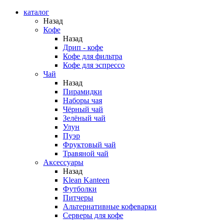
каталог
Назад
Кофе
Назад
Дрип - кофе
Кофе для фильтра
Кофе для эспрессо
Чай
Назад
Пирамидки
Наборы чая
Чёрный чай
Зелёный чай
Улун
Пуэр
Фруктовый чай
Травяной чай
Аксессуары
Назад
Klean Kanteen
Футболки
Питчеры
Альтернативные кофеварки
Серверы для кофе