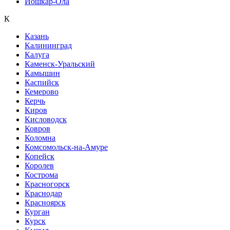
Йошкар-Ола
К
Казань
Калининград
Калуга
Каменск-Уральский
Камышин
Каспийск
Кемерово
Керчь
Киров
Кисловодск
Ковров
Коломна
Комсомольск-на-Амуре
Копейск
Королев
Кострома
Красногорск
Краснодар
Красноярск
Курган
Курск