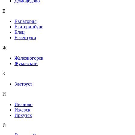
Домодедово
Е
Евпатория
Екатеринбург
Елец
Ессентуки
Ж
Железногорск
Жуковский
З
Златоуст
И
Иваново
Ижевск
Иркутск
Й