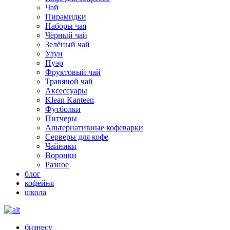
Чай
Пирамидки
Наборы чая
Чёрный чай
Зелёный чай
Улун
Пуэр
Фруктовый чай
Травяной чай
Аксессуары
Klean Kanteen
Футболки
Питчеры
Альтернативные кофеварки
Серверы для кофе
Чайники
Воронки
Разное
блог
кофейня
школа
бизнесу