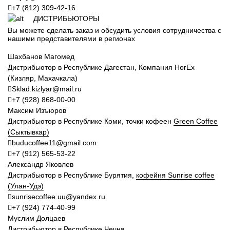
+7 (812) 309-42-16
ДИСТРИБЬЮТОРЫ
Вы можете сделать заказ и обсудить условия сотрудничества с
нашими представителями в регионах
Шахбанов Магомед
Дистрибьютор в Республике Дагестан, Компания HorEx
(Кизляр, Махачкала)
Sklad.kizlyar@mail.ru
+7 (928) 868-00-00
Максим Изъюров
Дистрибьютор в Республике Коми, точки кофеен
Green Coffee
(Сыктывкар)
buducoffee11@gmail.com
+7 (912) 565-53-22
Александр Яковлев
Дистрибьютор в Республике Бурятия,
кофeйня Sunrise coffee
(Улан-Удэ)
sunrisecoffee.uu@yandex.ru
+7 (924) 774-40-99
Муслим Долцаев
Дистрибьютор в Республике Чечня