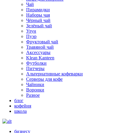
Чай
Пирамидки
Наборы чая
Чёрный чай
Зелёный чай
Улун
Пуэр
Фруктовый чай
Травяной чай
Аксессуары
Klean Kanteen
Футболки
Питчеры
Альтернативные кофеварки
Серверы для кофе
Чайники
Воронки
Разное
блог
кофейня
школа
бизнесу