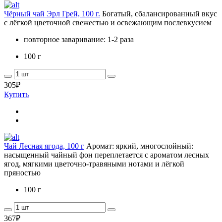
Чёрный чай Эрл Грей, 100 г.
Богатый, сбалансированный вкус
с лёгкой цветочной свежестью и освежающим послевкусием
повторное заваривание: 1-2 раза
100 г
305
₽
Купить
Чай Лесная ягода, 100 г
Аромат: яркий, многослойный:
насыщенный чайный фон переплетается с ароматом лесных
ягод, мягкими цветочно-травяными нотами и лёгкой
пряностью
100 г
367
₽