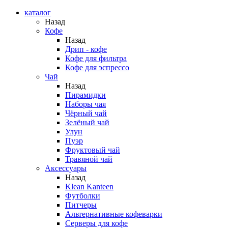
каталог
Назад
Кофе
Назад
Дрип - кофе
Кофе для фильтра
Кофе для эспрессо
Чай
Назад
Пирамидки
Наборы чая
Чёрный чай
Зелёный чай
Улун
Пуэр
Фруктовый чай
Травяной чай
Аксессуары
Назад
Klean Kanteen
Футболки
Питчеры
Альтернативные кофеварки
Серверы для кофе