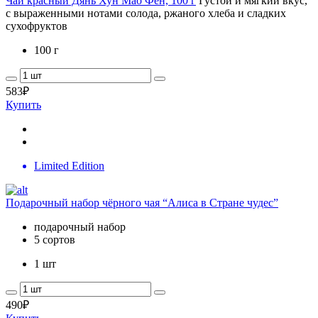
Чай красный Дянь Хун Мао Фен, 100 г
Густой и мягкий вкус,
с выраженными нотами солода, ржаного хлеба и сладких
сухофруктов
100 г
583
₽
Купить
Limited Edition
Подарочный набор чёрного чая “Алиса в Стране чудес”
подарочный набор
5 сортов
1 шт
490
₽