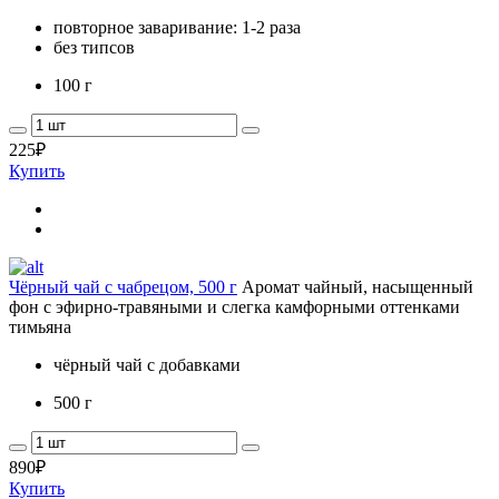
повторное заваривание: 1-2 раза
без типсов
100 г
225
₽
Купить
Чёрный чай с чабрецом, 500 г
Аромат чайный, насыщенный
фон с эфирно-травяными и слегка камфорными оттенками
тимьяна
чёрный чай с добавками
500 г
890
₽
Купить