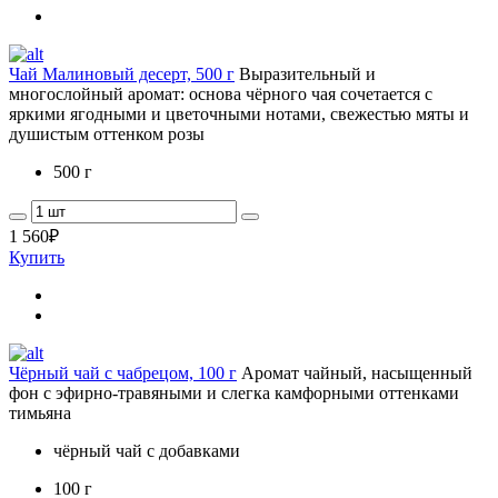
Чай Малиновый десерт, 500 г
Выразительный и
многослойный аромат: основа чёрного чая сочетается с
яркими ягодными и цветочными нотами, свежестью мяты и
душистым оттенком розы
500 г
1 560
₽
Купить
Чёрный чай с чабрецом, 100 г
Аромат чайный, насыщенный
фон с эфирно-травяными и слегка камфорными оттенками
тимьяна
чёрный чай с добавками
100 г