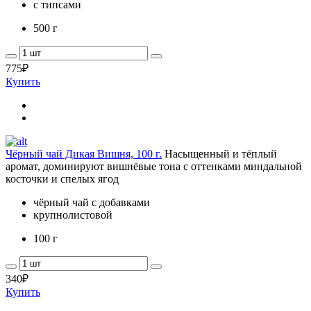
с типсами
500 г
775
₽
Купить
Чёрный чай Дикая Вишня, 100 г.
Насыщенный и тёплый
аромат, доминируют вишнёвые тона с оттенками миндальной
косточки и спелых ягод
чёрный чай с добавками
крупнолистовой
100 г
340
₽
Купить