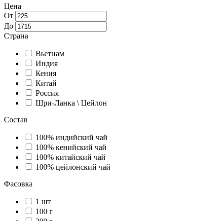
Цена
От
До
Страна
Вьетнам
Индия
Кения
Китай
Россия
Шри-Ланка \ Цейлон
Состав
100% индийский чай
100% кенийский чай
100% китайский чай
100% цейлонский чай
Фасовка
1 шт
100 г