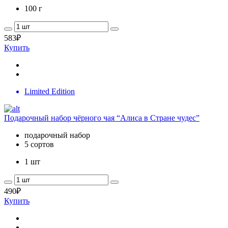
100 г
583
₽
Купить
Limited Edition
Подарочный набор чёрного чая “Алиса в Стране чудес”
подарочный набор
5 сортов
1 шт
490
₽
Купить