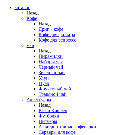
каталог
Назад
Кофе
Назад
Дрип - кофе
Кофе для фильтра
Кофе для эспрессо
Чай
Назад
Пирамидки
Наборы чая
Чёрный чай
Зелёный чай
Улун
Пуэр
Фруктовый чай
Травяной чай
Аксессуары
Назад
Klean Kanteen
Футболки
Питчеры
Альтернативные кофеварки
Серверы для кофе