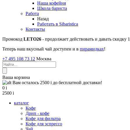
Наша кофейня
Школа бариста
Работа
Назад
Работать в Sibaristica
Контакты
Промокод
LETO26
- продолжает действовать и давать скидку
Теперь наш вкусный чай доступен и в
пирамидках
!
+7 495 108 73 12
Москва
Ваша корзина
Вам осталось 2500
i
до бесплатной доставки!
0
i
2500
i
каталог
Кофе
Дрип - кофе
Кофе для фильтра
Кофе для эспрессо
Чай