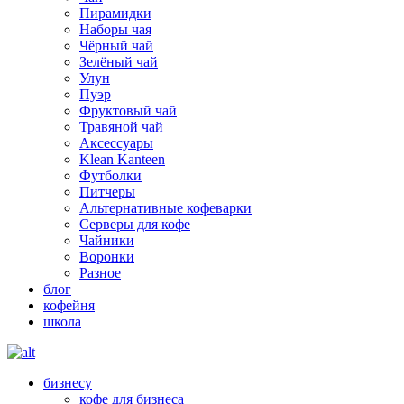
Пирамидки
Наборы чая
Чёрный чай
Зелёный чай
Улун
Пуэр
Фруктовый чай
Травяной чай
Аксессуары
Klean Kanteen
Футболки
Питчеры
Альтернативные кофеварки
Серверы для кофе
Чайники
Воронки
Разное
блог
кофейня
школа
бизнесу
кофе для бизнеса