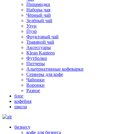
Пирамидки
Наборы чая
Чёрный чай
Зелёный чай
Улун
Пуэр
Фруктовый чай
Травяной чай
Аксессуары
Klean Kanteen
Футболки
Питчеры
Альтернативные кофеварки
Серверы для кофе
Чайники
Воронки
Разное
блог
кофейня
школа
бизнесу
кофе для бизнеса