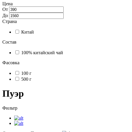
Цена
От
До
Страна
Китай
Состав
100% китайский чай
Фасовка
100 г
500 г
Пуэр
Фильтр