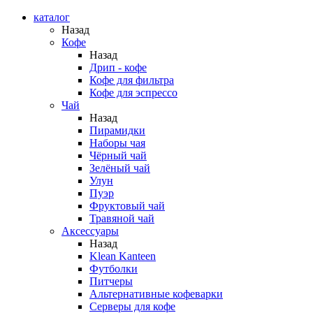
каталог
Назад
Кофе
Назад
Дрип - кофе
Кофе для фильтра
Кофе для эспрессо
Чай
Назад
Пирамидки
Наборы чая
Чёрный чай
Зелёный чай
Улун
Пуэр
Фруктовый чай
Травяной чай
Аксессуары
Назад
Klean Kanteen
Футболки
Питчеры
Альтернативные кофеварки
Серверы для кофе