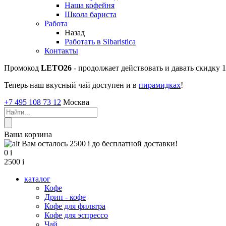
Наша кофейня
Школа бариста
Работа
Назад
Работать в Sibaristica
Контакты
Промокод
LETO26
- продолжает действовать и давать скидку
Теперь наш вкусный чай доступен и в
пирамидках
!
+7 495 108 73 12
Москва
Ваша корзина
Вам осталось 2500
i
до бесплатной доставки!
0
i
2500
i
каталог
Кофе
Дрип - кофе
Кофе для фильтра
Кофе для эспрессо
Чай